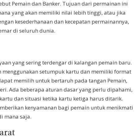
ebut Pemain dan Banker. Tujuan dari permainan ini
a yang akan memiliki nilai lebih tinggi, atau jika
Dengan kesederhanaan dan kecepatan permainannya,
mar di seluruh dunia.
aan yang sering terdengar di kalangan pemain baru.
n menggunakan setumpuk kartu dan memiliki format
dapat memilih untuk bertaruh pada tangan Pemain,
seri. Ada beberapa aturan dasar yang perlu dipahami,
artu dan situasi ketika kartu ketiga harus ditarik.
berikan kenyamanan bagi pemain untuk menikmati
i mana saja.
arat