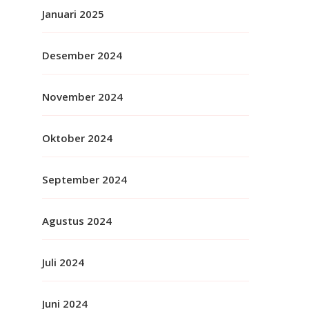
Januari 2025
Desember 2024
November 2024
Oktober 2024
September 2024
Agustus 2024
Juli 2024
Juni 2024