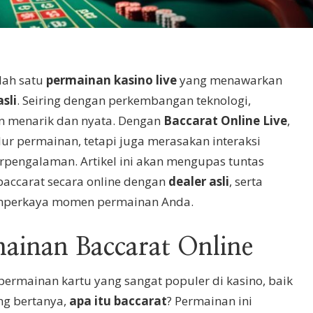
lah satu
permainan kasino live
yang menawarkan
asli
. Seiring dengan perkembangan teknologi,
n menarik dan nyata. Dengan
Baccarat Online Live
,
ur permainan, tetapi juga merasakan interaksi
rpengalaman. Artikel ini akan mengupas tuntas
accarat secara online dengan
dealer asli
, serta
mperkaya momen permainan Anda.
ainan Baccarat Online
ermainan kartu yang sangat populer di kasino, baik
ng bertanya,
apa itu baccarat
? Permainan ini