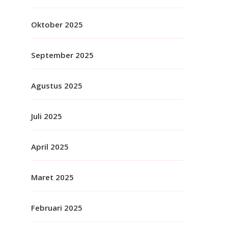
Oktober 2025
September 2025
Agustus 2025
Juli 2025
April 2025
Maret 2025
Februari 2025