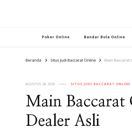
Poker Online
Bandar Bola Online
Beranda
Situs Judi Baccarat Online
Main Baccarat 
AGUSTUS 28, 2024
SITUS JUDI BACCARAT ONLINE
Main Baccarat 
Dealer Asli