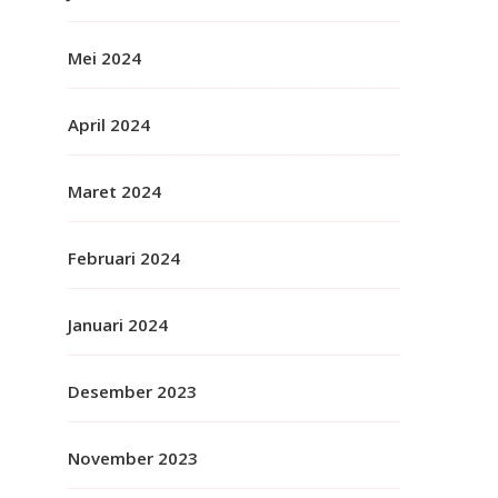
Mei 2024
April 2024
Maret 2024
Februari 2024
Januari 2024
Desember 2023
November 2023