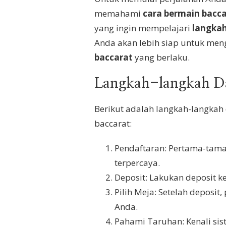
memahami
cara bermain bacca
yang ingin mempelajari
langkah
Anda akan lebih siap untuk m
baccarat
yang berlaku.
Langkah-langkah D
Berikut adalah langkah-langkah
baccarat:
Pendaftaran: Pertama-tama, 
terpercaya.
Deposit: Lakukan deposit k
Pilih Meja: Setelah deposit
Anda.
Pahami Taruhan: Kenali sist