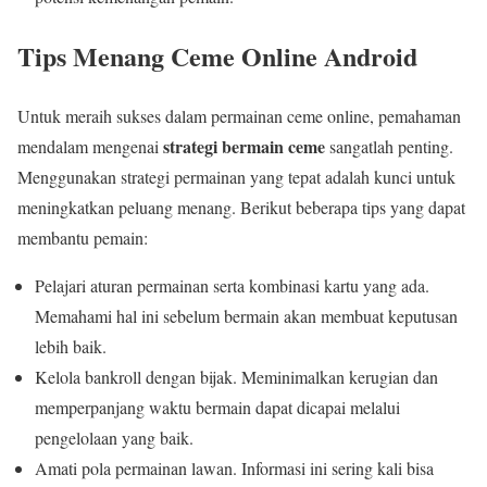
Tips Menang Ceme Online Android
Untuk meraih sukses dalam permainan ceme online, pemahaman
strategi bermain ceme
mendalam mengenai
sangatlah penting.
Menggunakan strategi permainan yang tepat adalah kunci untuk
meningkatkan peluang menang. Berikut beberapa tips yang dapat
membantu pemain:
Pelajari aturan permainan serta kombinasi kartu yang ada.
Memahami hal ini sebelum bermain akan membuat keputusan
lebih baik.
Kelola bankroll dengan bijak. Meminimalkan kerugian dan
memperpanjang waktu bermain dapat dicapai melalui
pengelolaan yang baik.
Amati pola permainan lawan. Informasi ini sering kali bisa