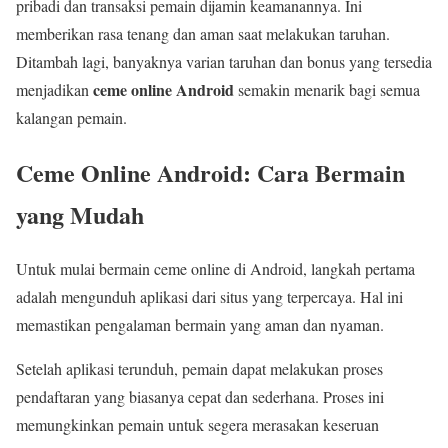
pribadi dan transaksi pemain dijamin keamanannya. Ini
memberikan rasa tenang dan aman saat melakukan taruhan.
Ditambah lagi, banyaknya varian taruhan dan bonus yang tersedia
ceme online Android
menjadikan
semakin menarik bagi semua
kalangan pemain.
Ceme Online Android: Cara Bermain
yang Mudah
Untuk mulai bermain ceme online di Android, langkah pertama
adalah mengunduh aplikasi dari situs yang terpercaya. Hal ini
memastikan pengalaman bermain yang aman dan nyaman.
Setelah aplikasi terunduh, pemain dapat melakukan proses
pendaftaran yang biasanya cepat dan sederhana. Proses ini
memungkinkan pemain untuk segera merasakan keseruan