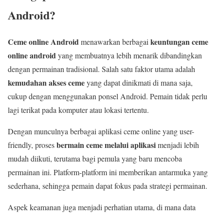
Android?
Ceme online Android
keuntungan ceme
menawarkan berbagai
online android
yang membuatnya lebih menarik dibandingkan
dengan permainan tradisional. Salah satu faktor utama adalah
kemudahan akses ceme
yang dapat dinikmati di mana saja,
cukup dengan menggunakan ponsel Android. Pemain tidak perlu
lagi terikat pada komputer atau lokasi tertentu.
Dengan munculnya berbagai aplikasi ceme online yang user-
bermain ceme melalui aplikasi
friendly, proses
menjadi lebih
mudah diikuti, terutama bagi pemula yang baru mencoba
permainan ini. Platform-platform ini memberikan antarmuka yang
sederhana, sehingga pemain dapat fokus pada strategi permainan.
Aspek keamanan juga menjadi perhatian utama, di mana data