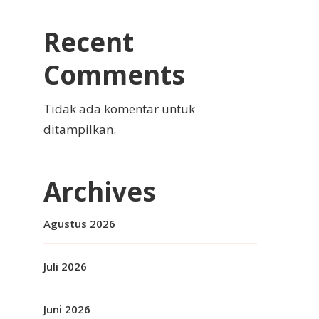
Recent
Comments
Tidak ada komentar untuk
ditampilkan.
Archives
Agustus 2026
Juli 2026
Juni 2026