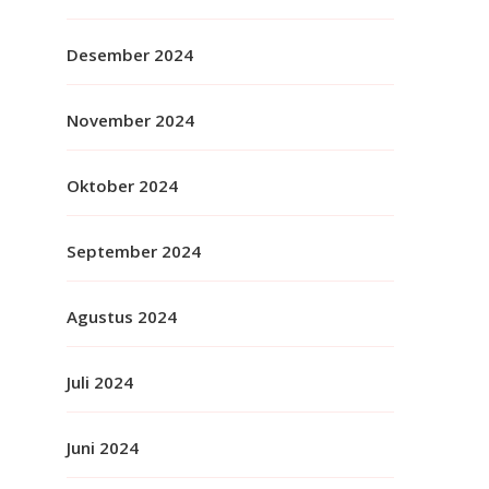
Desember 2024
November 2024
Oktober 2024
September 2024
Agustus 2024
Juli 2024
Juni 2024