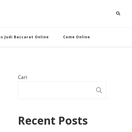
us Judi Baccarat Online
Ceme Online
Cari
CARI
Recent Posts