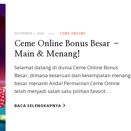
NOVEMBER 1, 2024
CEME ONLINE
Ceme Online Bonus Besar –
Main & Menang!
Selamat datang di dunia Ceme Online Bonus
Besar, dimana keseruan dan kesempatan menang
besar menanti Anda! Permainan Ceme Online
telah menjadi salah satu pilihan favorit …
BACA SELENGKAPNYA