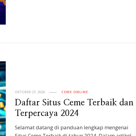
OKTOBER 27, 2024
CEME ONLINE
Daftar Situs Ceme Terbaik dan
Terpercaya 2024
Selamat datang di panduan lengkap mengenai
Situs Ceme Terbaik di tahun 2024. Dalam artikel