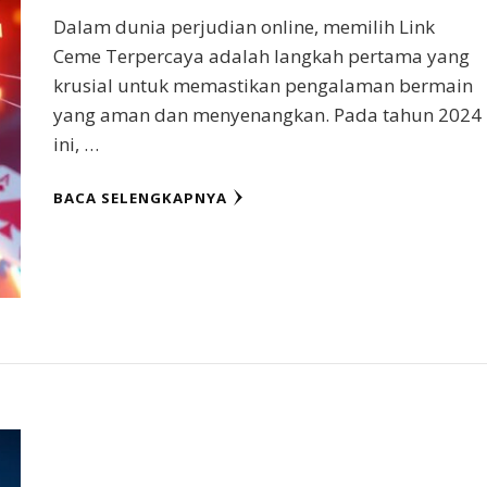
Dalam dunia perjudian online, memilih Link
Ceme Terpercaya adalah langkah pertama yang
krusial untuk memastikan pengalaman bermain
yang aman dan menyenangkan. Pada tahun 2024
ini, …
BACA SELENGKAPNYA