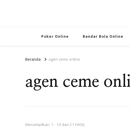
Poker Online
Bandar Bola Online
Beranda
agen ceme online
agen ceme onl
Menampilkan: 1 - 10 dari 21 HASIL