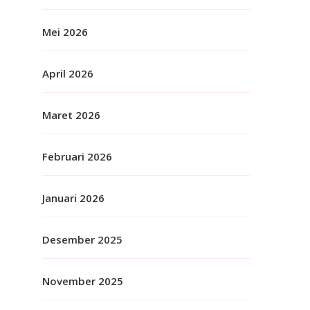
Mei 2026
April 2026
Maret 2026
Februari 2026
Januari 2026
Desember 2025
November 2025