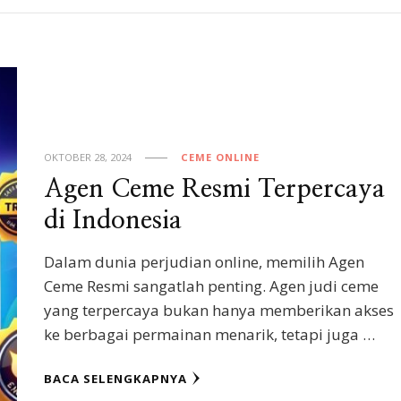
OKTOBER 28, 2024
CEME ONLINE
Agen Ceme Resmi Terpercaya
di Indonesia
Dalam dunia perjudian online, memilih Agen
Ceme Resmi sangatlah penting. Agen judi ceme
yang terpercaya bukan hanya memberikan akses
ke berbagai permainan menarik, tetapi juga …
BACA SELENGKAPNYA