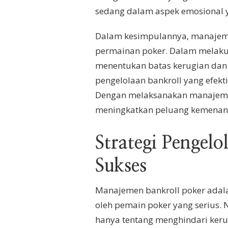
sedang dalam aspek emosional y
Dalam kesimpulannya, manajeme
permainan poker. Dalam melakuk
menentukan batas kerugian dan
pengelolaan bankroll yang efekt
Dengan melaksanakan manajemen
meningkatkan peluang kemenang
Strategi Pengelo
Sukses
Manajemen bankroll poker adalah
oleh pemain poker yang serius.
hanya tentang menghindari keru