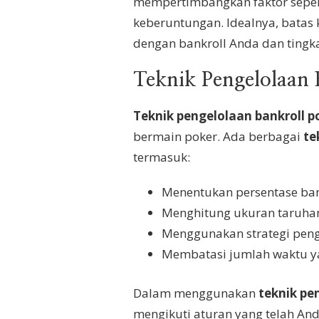
mempertimbangkan faktor sepert
keberuntungan. Idealnya, batas
dengan bankroll Anda dan tingk
Teknik Pengelolaan 
Teknik pengelolaan bankroll p
bermain poker. Ada berbagai
te
termasuk:
Menentukan persentase bank
Menghitung ukuran taruhan
Menggunakan strategi peng
Membatasi jumlah waktu ya
Dalam menggunakan
teknik pe
mengikuti aturan yang telah An