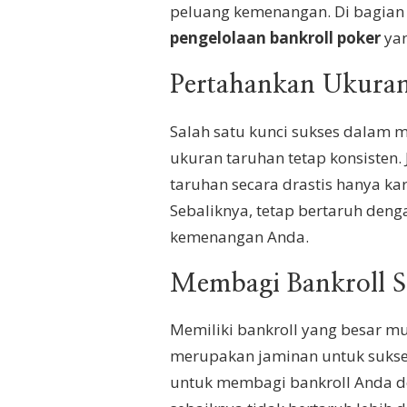
peluang kemenangan. Di bagian
pengelolaan bankroll poker
yan
Pertahankan Ukuran
Salah satu kunci sukses dalam
ukuran taruhan tetap konsisten.
taruhan secara drastis hanya k
Sebaliknya, tetap bertaruh den
kemenangan Anda.
Membagi Bankroll Se
Memiliki bankroll yang besar mun
merupakan jaminan untuk sukses
untuk membagi bankroll Anda d