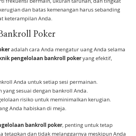
i frekuensi bermain, ukuran taruhan, dan tingkat
 kerugian dan batas kemenangan harus sebanding
at keterampilan Anda.
Bankroll Poker
oker
adalah cara Anda mengatur uang Anda selama
knik pengelolaan bankroll poker
yang efektif,
roll Anda untuk setiap sesi permainan.
 yang sesuai dengan bankroll Anda.
elolaan risiko untuk meminimalkan kerugian.
ng Anda habiskan di meja.
ngelolaan bankroll poker
, penting untuk tetap
da tetapkan dan tidak melanggarnya meskipun Anda