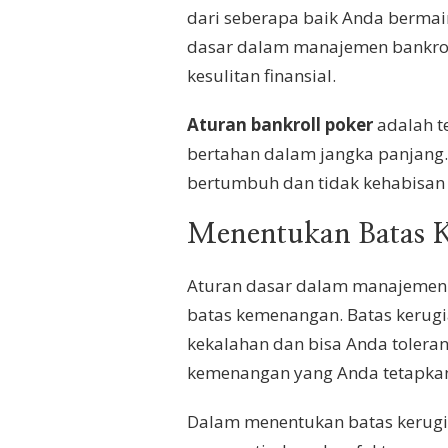
dari seberapa baik Anda berma
dasar dalam manajemen bankrol
kesulitan finansial.
Aturan bankroll poker
adalah t
bertahan dalam jangka panjang
bertumbuh dan tidak kehabisan 
Menentukan Batas K
Aturan dasar dalam manajemen 
batas kemenangan. Batas kerug
kekalahan dan bisa Anda tolera
kemenangan yang Anda tetapkan 
Dalam menentukan batas kerugi