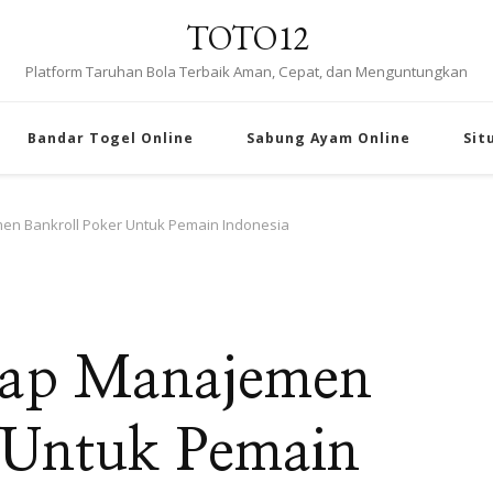
TOTO12
Platform Taruhan Bola Terbaik Aman, Cepat, dan Menguntungkan
Bandar Togel Online
Sabung Ayam Online
Sit
n Bankroll Poker Untuk Pemain Indonesia
kap Manajemen
 Untuk Pemain