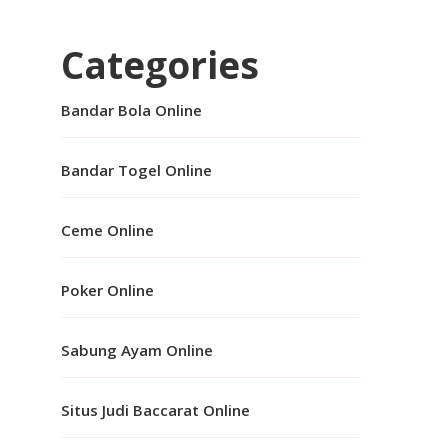
Categories
Bandar Bola Online
Bandar Togel Online
Ceme Online
Poker Online
Sabung Ayam Online
Situs Judi Baccarat Online