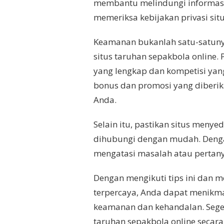
membantu melindungi informasi 
memeriksa kebijakan privasi sit
Keamanan bukanlah satu-satunya
situs taruhan sepakbola online. 
yang lengkap dan kompetisi yang
bonus dan promosi yang diberik
Anda.
Selain itu, pastikan situs meny
dihubungi dengan mudah. Denga
mengatasi masalah atau pertany
Dengan mengikuti tips ini dan m
terpercaya, Anda dapat menikma
keamanan dan kehandalan. Seg
taruhan sepakbola online secara