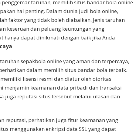
n penggemar taruhan, memilih situs bandar bola online
akan hal penting. Dalam dunia judi bola online,
 faktor yang tidak boleh diabaikan. Jenis taruhan
kan keseruan dan peluang keuntungan yang
t hanya dapat dinikmati dengan baik jika Anda
rcaya
.
aruhan sepakbola online yang aman dan terpercaya,
perhatikan dalam memilih situs bandar bola terbaik.
memiliki lisensi resmi dan diatur oleh otoritas
ini menjamin keamanan data pribadi dan transaksi
sa juga reputasi situs tersebut melalui ulasan dan
dan reputasi, perhatikan juga fitur keamanan yang
 situs menggunakan enkripsi data SSL yang dapat