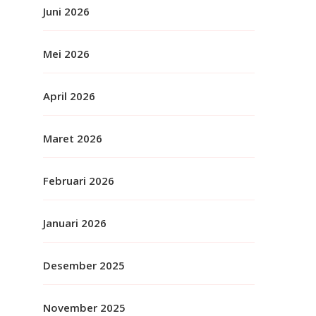
Juni 2026
Mei 2026
April 2026
Maret 2026
Februari 2026
Januari 2026
Desember 2025
November 2025