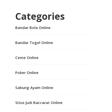
Categories
Bandar Bola Online
Bandar Togel Online
Ceme Online
Poker Online
Sabung Ayam Online
Situs Judi Baccarat Online