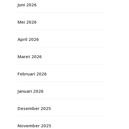
Juni 2026
Mei 2026
April 2026
Maret 2026
Februari 2026
Januari 2026
Desember 2025
November 2025