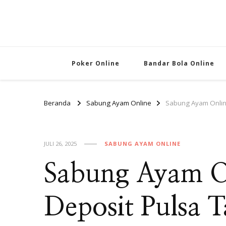
Poker Online
Bandar Bola Online
Beranda
Sabung Ayam Online
Sabung Ayam Onlin
JULI 26, 2025
SABUNG AYAM ONLINE
Sabung Ayam O
Deposit Pulsa 