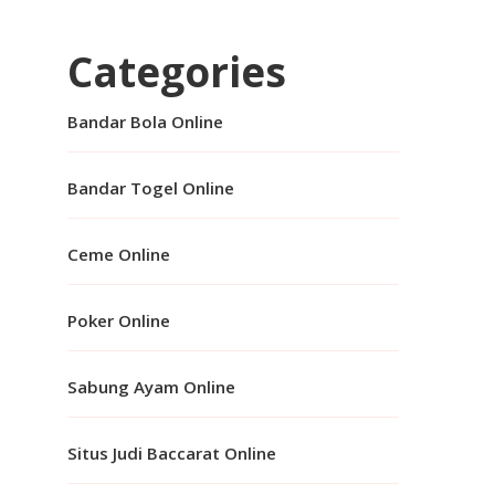
Categories
Bandar Bola Online
Bandar Togel Online
Ceme Online
Poker Online
Sabung Ayam Online
Situs Judi Baccarat Online