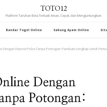
TOTO12
Platform Taruhan Bola Terbaik Aman, Cepat, dan Menguntungkan
Bandar Togel Online
Sabung Ayam Online
Sit
e Dengan Deposit Pulsa Tanpa Potongan: Panduan Lengkap untuk Pemu
nline Dengan
Tanpa Potongan: