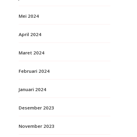
Mei 2024
April 2024
Maret 2024
Februari 2024
Januari 2024
Desember 2023
November 2023