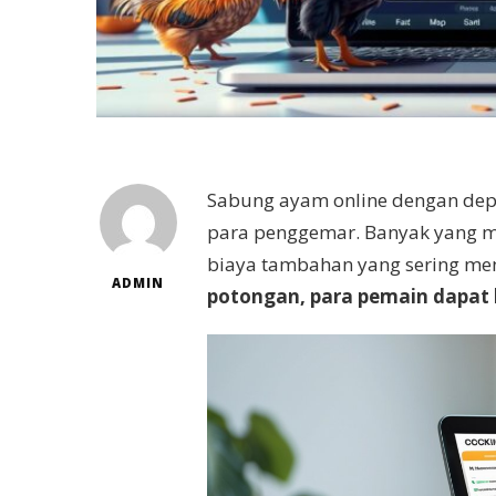
Sabung ayam online dengan depo
para penggemar. Banyak yang m
biaya tambahan yang sering men
ADMIN
potongan, para pemain dapat 