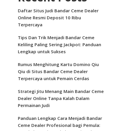
Daftar Situs Judi Bandar Ceme Dealer
Online Resmi Deposit 10 Ribu
Terpercaya
Tips Dan Trik Menjadi Bandar Ceme
Keliling Paling Sering Jackpot: Panduan
Lengkap untuk Sukses
Rumus Menghitung Kartu Domino Qiu
Qiu di Situs Bandar Ceme Dealer
Terpercaya untuk Pemain Cerdas
Strategi Jitu Menang Main Bandar Ceme
Dealer Online Tanpa Kalah Dalam
Permainan Judi
Panduan Lengkap Cara Menjadi Bandar
Ceme Dealer Profesional bagi Pemula: