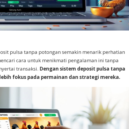
sit pulsa tanpa potongan semakin menarik perhatian
encari cara untuk menikmati pengalaman ini tanpa
yertai transaksi.
Dengan sistem deposit pulsa tanpa
lebih fokus pada permainan dan strategi mereka.