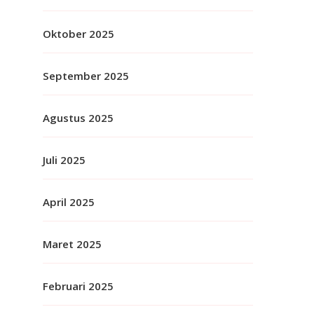
Oktober 2025
September 2025
Agustus 2025
Juli 2025
April 2025
Maret 2025
Februari 2025