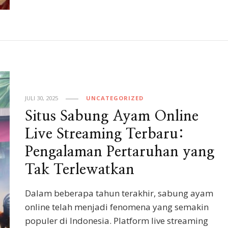
JULI 30, 2025
UNCATEGORIZED
Situs Sabung Ayam Online
Live Streaming Terbaru:
Pengalaman Pertaruhan yang
Tak Terlewatkan
Dalam beberapa tahun terakhir, sabung ayam
online telah menjadi fenomena yang semakin
populer di Indonesia. Platform live streaming