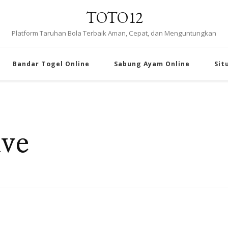
TOTO12
Platform Taruhan Bola Terbaik Aman, Cepat, dan Menguntungkan
Bandar Togel Online
Sabung Ayam Online
Sit
ive