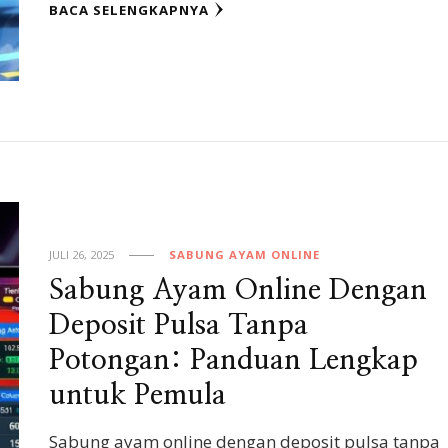
BACA SELENGKAPNYA
JULI 26, 2025
SABUNG AYAM ONLINE
Sabung Ayam Online Dengan
Deposit Pulsa Tanpa
Potongan: Panduan Lengkap
untuk Pemula
Sabung ayam online dengan deposit pulsa tanpa