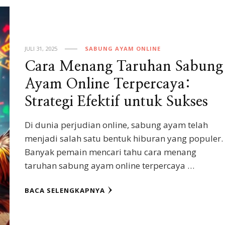
JULI 31, 2025
SABUNG AYAM ONLINE
Cara Menang Taruhan Sabung
Ayam Online Terpercaya:
Strategi Efektif untuk Sukses
Di dunia perjudian online, sabung ayam telah
menjadi salah satu bentuk hiburan yang populer.
Banyak pemain mencari tahu cara menang
taruhan sabung ayam online terpercaya …
BACA SELENGKAPNYA