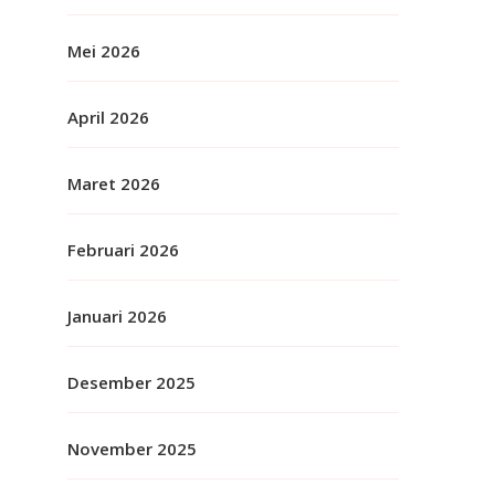
Mei 2026
April 2026
Maret 2026
Februari 2026
Januari 2026
Desember 2025
November 2025