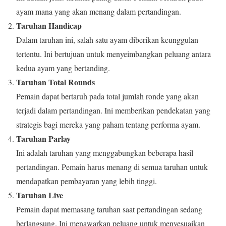
ayam mana yang akan menang dalam pertandingan.
Taruhan Handicap
Dalam taruhan ini, salah satu ayam diberikan keunggulan
tertentu. Ini bertujuan untuk menyeimbangkan peluang antara
kedua ayam yang bertanding.
Taruhan Total Rounds
Pemain dapat bertaruh pada total jumlah ronde yang akan
terjadi dalam pertandingan. Ini memberikan pendekatan yang
strategis bagi mereka yang paham tentang performa ayam.
Taruhan Parlay
Ini adalah taruhan yang menggabungkan beberapa hasil
pertandingan. Pemain harus menang di semua taruhan untuk
mendapatkan pembayaran yang lebih tinggi.
Taruhan Live
Pemain dapat memasang taruhan saat pertandingan sedang
berlangsung. Ini menawarkan peluang untuk menyesuaikan