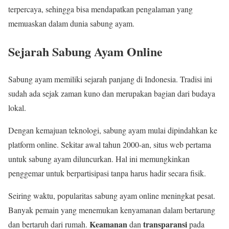
terpercaya, sehingga bisa mendapatkan pengalaman yang
memuaskan dalam dunia sabung ayam.
Sejarah Sabung Ayam Online
Sabung ayam memiliki sejarah panjang di Indonesia. Tradisi ini
sudah ada sejak zaman kuno dan merupakan bagian dari budaya
lokal.
Dengan kemajuan teknologi, sabung ayam mulai dipindahkan ke
platform online. Sekitar awal tahun 2000-an, situs web pertama
untuk sabung ayam diluncurkan. Hal ini memungkinkan
penggemar untuk berpartisipasi tanpa harus hadir secara fisik.
Seiring waktu, popularitas sabung ayam online meningkat pesat.
Banyak pemain yang menemukan kenyamanan dalam bertarung
Keamanan
transparansi
dan bertaruh dari rumah.
dan
pada