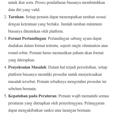
untuk ikut serta. Proses pendaftaran biasanya membutuhkan
data diri yang valid.
Taruhan
: Setiap pemain dapat menempatkan taruhan sesuai
dengan ketentuan yang berlaku. Jumlah taruhan minimum
biasanya ditentukan oleh platform.
Format Pertandingan
: Pertandingan sabung ayam dapat
diadakan dalam format tertentu, seperti single elimination atau
round-robin. Pemain harus memastikan paham akan format
yang diterapkan.
Penyelesaian Masalah
: Dalam hal terjadi perselisihan, setiap
platform biasanya memiliki prosedur untuk menyelesaikan
masalah tersebut. Pemain sebaiknya mengetahui prosedur ini
sebelum bermain.
Kepatuhan pada Peraturan
: Pemain wajib mematuhi semua
peraturan yang ditetapkan oleh penyelenggara. Pelanggaran
dapat mengakibatkan sanksi atau larangan bermain.