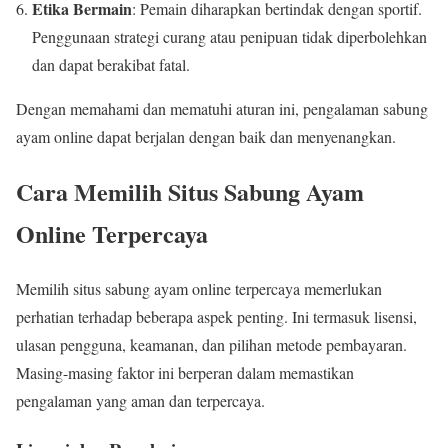
Etika Bermain
: Pemain diharapkan bertindak dengan sportif.
Penggunaan strategi curang atau penipuan tidak diperbolehkan
dan dapat berakibat fatal.
Dengan memahami dan mematuhi aturan ini, pengalaman sabung
ayam online dapat berjalan dengan baik dan menyenangkan.
Cara Memilih Situs Sabung Ayam
Online Terpercaya
Memilih situs sabung ayam online terpercaya memerlukan
perhatian terhadap beberapa aspek penting. Ini termasuk lisensi,
ulasan pengguna, keamanan, dan pilihan metode pembayaran.
Masing-masing faktor ini berperan dalam memastikan
pengalaman yang aman dan terpercaya.