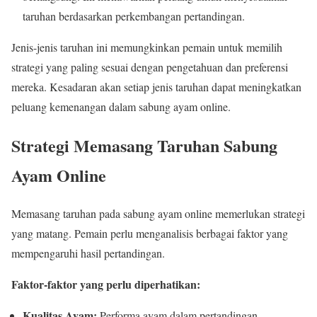
taruhan berdasarkan perkembangan pertandingan.
Jenis-jenis taruhan ini memungkinkan pemain untuk memilih
strategi yang paling sesuai dengan pengetahuan dan preferensi
mereka. Kesadaran akan setiap jenis taruhan dapat meningkatkan
peluang kemenangan dalam sabung ayam online.
Strategi Memasang Taruhan Sabung
Ayam Online
Memasang taruhan pada sabung ayam online memerlukan strategi
yang matang. Pemain perlu menganalisis berbagai faktor yang
mempengaruhi hasil pertandingan.
Faktor-faktor yang perlu diperhatikan:
Kualitas Ayam:
Performa ayam dalam pertandingan