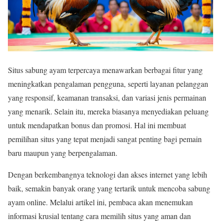
Situs sabung ayam terpercaya menawarkan berbagai fitur yang
meningkatkan pengalaman pengguna, seperti layanan pelanggan
yang responsif, keamanan transaksi, dan variasi jenis permainan
yang menarik. Selain itu, mereka biasanya menyediakan peluang
untuk mendapatkan bonus dan promosi. Hal ini membuat
pemilihan situs yang tepat menjadi sangat penting bagi pemain
baru maupun yang berpengalaman.
Dengan berkembangnya teknologi dan akses internet yang lebih
baik, semakin banyak orang yang tertarik untuk mencoba sabung
ayam online. Melalui artikel ini, pembaca akan menemukan
informasi krusial tentang cara memilih situs yang aman dan