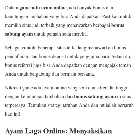
game adu ayam online
Dalam
, ada banyak bonus dan
keuntungan tambahan yang bisa Anda dapatkan. Pastikan untuk
bonus
memilih situs judi terbaik yang menawarkan berbagai
sabung ayam
untuk pemain setia mereka.
Sebagai contoh, beberapa situs terkadang menawarkan bonus
pendaftaran atau bonus deposit untuk pengguna baru. Selain itu,
bonus referral juga bisa Anda dapatkan dengan mengajak teman
Anda untuk bergabung dan bermain bersama.
Nikmati game adu ayam online yang seru dan adrenalin tinggi
bonus sabung ayam
dengan keuntungan tambahan dari
di situs
terpercaya. Tentukan strategi taruhan Anda dan mulailah bertaruh
hari ini!
Ayam Laga Online: Menyaksikan