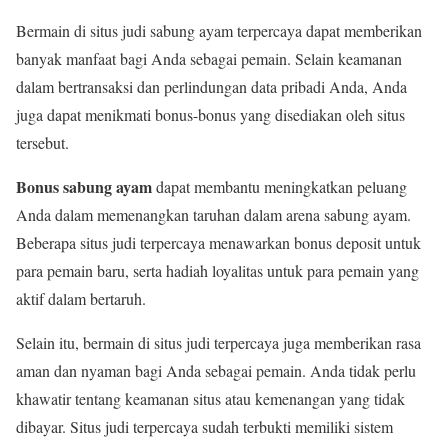
Bermain di situs judi sabung ayam terpercaya dapat memberikan
banyak manfaat bagi Anda sebagai pemain. Selain keamanan
dalam bertransaksi dan perlindungan data pribadi Anda, Anda
juga dapat menikmati bonus-bonus yang disediakan oleh situs
tersebut.
Bonus sabung ayam
dapat membantu meningkatkan peluang
Anda dalam memenangkan taruhan dalam arena sabung ayam.
Beberapa situs judi terpercaya menawarkan bonus deposit untuk
para pemain baru, serta hadiah loyalitas untuk para pemain yang
aktif dalam bertaruh.
Selain itu, bermain di situs judi terpercaya juga memberikan rasa
aman dan nyaman bagi Anda sebagai pemain. Anda tidak perlu
khawatir tentang keamanan situs atau kemenangan yang tidak
dibayar. Situs judi terpercaya sudah terbukti memiliki sistem