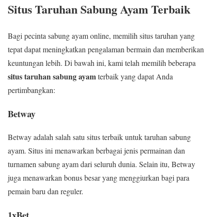
Situs Taruhan Sabung Ayam Terbaik
Bagi pecinta sabung ayam online, memilih situs taruhan yang
tepat dapat meningkatkan pengalaman bermain dan memberikan
keuntungan lebih. Di bawah ini, kami telah memilih beberapa
situs taruhan sabung ayam
terbaik yang dapat Anda
pertimbangkan:
Betway
Betway adalah salah satu situs terbaik untuk taruhan sabung
ayam. Situs ini menawarkan berbagai jenis permainan dan
turnamen sabung ayam dari seluruh dunia. Selain itu, Betway
juga menawarkan bonus besar yang menggiurkan bagi para
pemain baru dan reguler.
1xBet