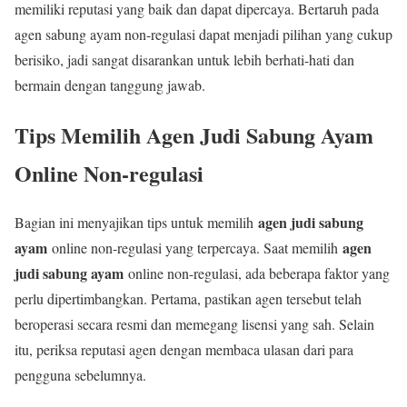
memiliki reputasi yang baik dan dapat dipercaya. Bertaruh pada
agen sabung ayam non-regulasi dapat menjadi pilihan yang cukup
berisiko, jadi sangat disarankan untuk lebih berhati-hati dan
bermain dengan tanggung jawab.
Tips Memilih Agen Judi Sabung Ayam
Online Non-regulasi
agen judi sabung
Bagian ini menyajikan tips untuk memilih
ayam
agen
online non-regulasi yang terpercaya. Saat memilih
judi sabung ayam
online non-regulasi, ada beberapa faktor yang
perlu dipertimbangkan. Pertama, pastikan agen tersebut telah
beroperasi secara resmi dan memegang lisensi yang sah. Selain
itu, periksa reputasi agen dengan membaca ulasan dari para
pengguna sebelumnya.