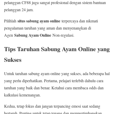
pelanggan CF88 juga sangat profesional dengan sistem bantuan
pelanggan 24 jam.
situs sabung ayam online
Pilihlah
terpercaya dan nikmati
pengalaman taruhan yang aman dan menyenangkan di
Sabung Ayam Online
Agen
Non-regulasi.
Tips Taruhan Sabung Ayam Online yang
Sukses
Untuk taruhan sabung ayam online yang sukses, ada beberapa hal
yang perlu diperhatikan. Pertama, pelajari terlebih dahulu cara
taruhan yang baik dan benar. Ketahui cara membaca odds dan
kalkulasi kemenangan.
Kedua, tetap fokus dan jangan terpancing emosi saat sedang
bertaruh. Penting untuk tetap tenang dan mempertimbangkan