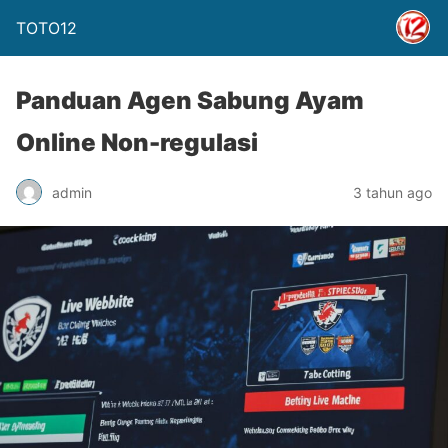
TOTO12
Panduan Agen Sabung Ayam
Online Non-regulasi
admin
3 tahun ago