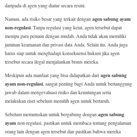
daripada di agen yang diatur secara resmi.
agen sabung ayam
Namun, ada risiko besar yang terkait dengan
non-regulasi
. Tanpa regulasi yang ketat, agen tersebut dapat
menipu para pemain dengan mudah. Anda tidak akan memiliki
jaminan keamanan dan privasi data Anda. Selain itu, Anda juga
harus siap untuk menghadapi konsekuensi hukum jika agen
tersebut secara ilegal menjalankan bisnis mereka.
agen sabung
Meskipun ada manfaat yang bisa didapatkan dari
ayam non-regulasi
, sangat penting bagi Anda untuk bertanggung
jawab dalam mengevaluasi risiko dan keuntungan serta
melakukan riset sebelum memilih agen untuk bertaruh.
agen sabung
Sebelum memutuskan untuk bergabung dengan
ayam
non-regulasi, pastikan untuk membaca tentang pengalaman
orang lain dengan agen tersebut dan pastikan bahwa mereka