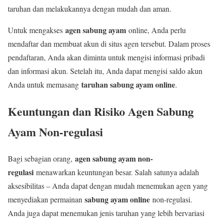
taruhan dan melakukannya dengan mudah dan aman.
agen sabung ayam
Untuk mengakses
online, Anda perlu
mendaftar dan membuat akun di situs agen tersebut. Dalam proses
pendaftaran, Anda akan diminta untuk mengisi informasi pribadi
dan informasi akun. Setelah itu, Anda dapat mengisi saldo akun
taruhan sabung ayam online
Anda untuk memasang
.
Keuntungan dan Risiko Agen Sabung
Ayam Non-regulasi
agen sabung ayam non-
Bagi sebagian orang,
regulasi
menawarkan keuntungan besar. Salah satunya adalah
aksesibilitas – Anda dapat dengan mudah menemukan agen yang
sabung ayam online
menyediakan permainan
non-regulasi.
Anda juga dapat menemukan jenis taruhan yang lebih bervariasi