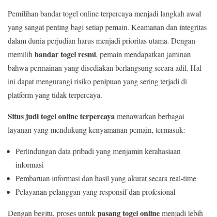
Pemilihan bandar togel online terpercaya menjadi langkah awal
yang sangat penting bagi setiap pemain. Keamanan dan integritas
dalam dunia perjudian harus menjadi prioritas utama. Dengan
bandar togel resmi
memilih
, pemain mendapatkan jaminan
bahwa permainan yang disediakan berlangsung secara adil. Hal
ini dapat mengurangi risiko penipuan yang sering terjadi di
platform yang tidak terpercaya.
Situs judi togel online terpercaya
menawarkan berbagai
layanan yang mendukung kenyamanan pemain, termasuk:
Perlindungan data pribadi yang menjamin kerahasiaan
informasi
Pembaruan informasi dan hasil yang akurat secara real-time
Pelayanan pelanggan yang responsif dan profesional
pasang togel online
Dengan begitu, proses untuk
menjadi lebih