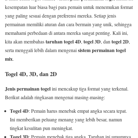
kesempatan luar biasa bagi para pemain untuk menemukan format
yang paling sesuai dengan preferensi mereka. Setiap jenis
permainan memiliki aturan dan cara bermain yang unik, sehingga
memahami perbedaan di antara mereka sangat penting. Kali ini,
taruhan togel 4D
togel 3D
togel 2D
kita akan membahas
,
, dan
,
sistem permainan togel
serta menggali lebih dalam mengenai
mix
.
Togel 4D, 3D, dan 2D
Jenis permainan togel
ini mencakup tiga format yang terkenal.
Berikut adalah ringkasan mengenai masing-masing:
Togel 4D
: Pemain harus menebak empat angka secara tepat.
Ini memberikan peluang menang yang lebih besar, namun
tingkat kesulitan pun meningkat.
Togel 3D
: Pemain menebak tiga angka. Taruhan ini umumnya