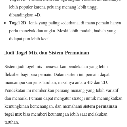
lebih populer karena peluang menang lebih tinggi
dibandingkan 4D.
Togel 2D
: Jenis yang paling sederhana, di mana pemain hanya
perlu menebak dua angka. Meski lebih mudah, hadiah yang
didapat pun lebih kecil.
Judi Togel Mix dan Sistem Permainan
Sistem judi togel mix menawarkan pendekatan yang lebih
fleksibel bagi para pemain. Dalam sistem ini, pemain dapat
mencampurkan jenis taruhan, misalnya antara 4D dan 2D.
Pendekatan ini memberikan peluang menang yang lebih variatif
dan menarik. Pemain dapat mengatur strategi untuk meningkatkan
sistem permainan
kemungkinan kemenangan, dan memahami
togel mix
bisa memberi keuntungan lebih saat melakukan
taruhan.