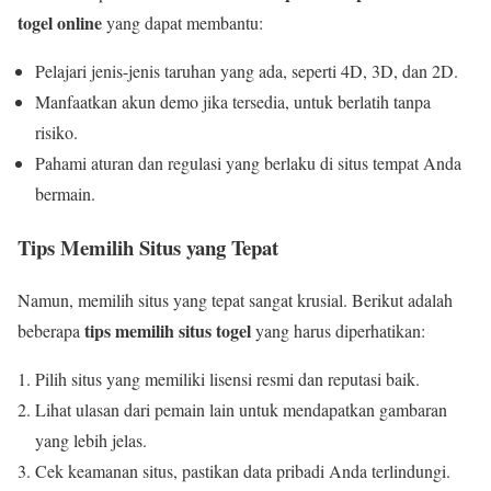
togel online
yang dapat membantu:
Pelajari jenis-jenis taruhan yang ada, seperti 4D, 3D, dan 2D.
Manfaatkan akun demo jika tersedia, untuk berlatih tanpa
risiko.
Pahami aturan dan regulasi yang berlaku di situs tempat Anda
bermain.
Tips Memilih Situs yang Tepat
Namun, memilih situs yang tepat sangat krusial. Berikut adalah
tips memilih situs togel
beberapa
yang harus diperhatikan:
Pilih situs yang memiliki lisensi resmi dan reputasi baik.
Lihat ulasan dari pemain lain untuk mendapatkan gambaran
yang lebih jelas.
Cek keamanan situs, pastikan data pribadi Anda terlindungi.