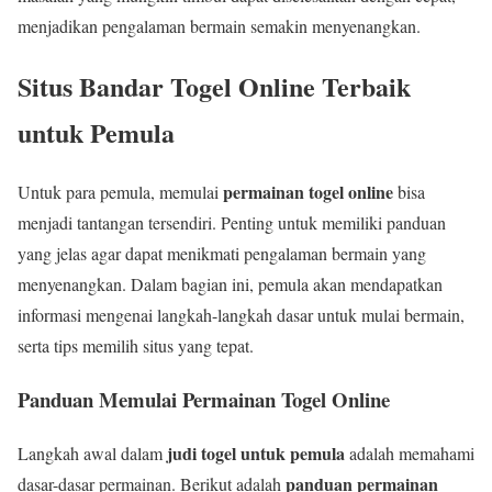
menjadikan pengalaman bermain semakin menyenangkan.
Situs Bandar Togel Online Terbaik
untuk Pemula
permainan togel online
Untuk para pemula, memulai
bisa
menjadi tantangan tersendiri. Penting untuk memiliki panduan
yang jelas agar dapat menikmati pengalaman bermain yang
menyenangkan. Dalam bagian ini, pemula akan mendapatkan
informasi mengenai langkah-langkah dasar untuk mulai bermain,
serta tips memilih situs yang tepat.
Panduan Memulai Permainan Togel Online
judi togel untuk pemula
Langkah awal dalam
adalah memahami
panduan permainan
dasar-dasar permainan. Berikut adalah