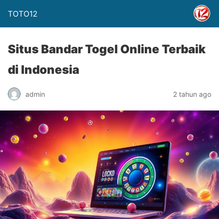
TOTO12
Situs Bandar Togel Online Terbaik
di Indonesia
admin
2 tahun ago