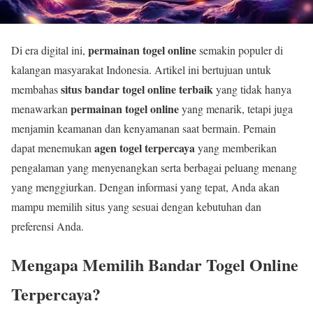
permainan togel online
Di era digital ini,
semakin populer di
kalangan masyarakat Indonesia. Artikel ini bertujuan untuk
situs bandar togel online terbaik
membahas
yang tidak hanya
permainan togel online
menawarkan
yang menarik, tetapi juga
menjamin keamanan dan kenyamanan saat bermain. Pemain
agen togel terpercaya
dapat menemukan
yang memberikan
pengalaman yang menyenangkan serta berbagai peluang menang
yang menggiurkan. Dengan informasi yang tepat, Anda akan
mampu memilih situs yang sesuai dengan kebutuhan dan
preferensi Anda.
Mengapa Memilih Bandar Togel Online
Terpercaya?