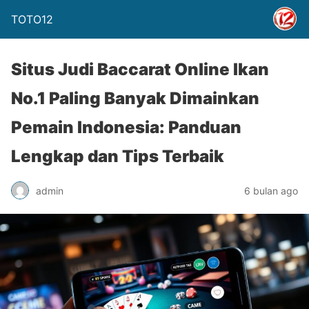
TOTO12
Situs Judi Baccarat Online Ikan
No.1 Paling Banyak Dimainkan
Pemain Indonesia: Panduan
Lengkap dan Tips Terbaik
admin
6 bulan ago