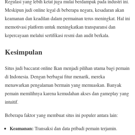
Regulasi yang lebih ketat juga mulai berdampak pada industri ini.
Meskipun judi online legal di beberapa negara, kesadaran akan
keamanan dan keadilan dalam permainan terus meningkat. Hal ini
memotivasi platform untuk meningkatkan transparansi dan
kepercayaan melalui sertifikasi resmi dan audit berkala.
Kesimpulan
Situs judi baccarat online Ikan menjadi pilihan utama bagi pemain
di Indonesia. Dengan berbagai fitur menarik, mereka
menawarkan pengalaman bermain yang memuaskan. Banyak
pemain memilihnya karena kemudahan akses dan gameplay yang
intuitif.
Beberapa faktor yang membuat situs ini populer antara lain:
Keamanan:
Transaksi dan data pribadi pemain terjamin.