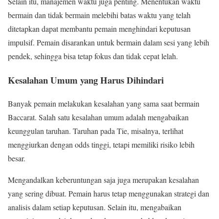
Selain itu, manajemen waktu juga penting. Menentukan waktu
bermain dan tidak bermain melebihi batas waktu yang telah
ditetapkan dapat membantu pemain menghindari keputusan
impulsif. Pemain disarankan untuk bermain dalam sesi yang lebih
pendek, sehingga bisa tetap fokus dan tidak cepat lelah.
Kesalahan Umum yang Harus Dihindari
Banyak pemain melakukan kesalahan yang sama saat bermain
Baccarat. Salah satu kesalahan umum adalah mengabaikan
keunggulan taruhan. Taruhan pada Tie, misalnya, terlihat
menggiurkan dengan odds tinggi, tetapi memiliki risiko lebih
besar.
Mengandalkan keberuntungan saja juga merupakan kesalahan
yang sering dibuat. Pemain harus tetap menggunakan strategi dan
analisis dalam setiap keputusan. Selain itu, mengabaikan