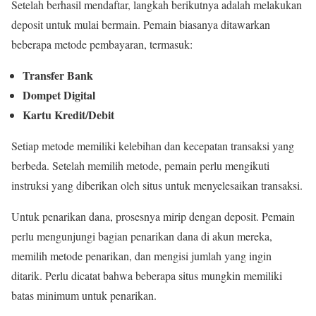
Setelah berhasil mendaftar, langkah berikutnya adalah melakukan
deposit untuk mulai bermain. Pemain biasanya ditawarkan
beberapa metode pembayaran, termasuk:
Transfer Bank
Dompet Digital
Kartu Kredit/Debit
Setiap metode memiliki kelebihan dan kecepatan transaksi yang
berbeda. Setelah memilih metode, pemain perlu mengikuti
instruksi yang diberikan oleh situs untuk menyelesaikan transaksi.
Untuk penarikan dana, prosesnya mirip dengan deposit. Pemain
perlu mengunjungi bagian penarikan dana di akun mereka,
memilih metode penarikan, dan mengisi jumlah yang ingin
ditarik. Perlu dicatat bahwa beberapa situs mungkin memiliki
batas minimum untuk penarikan.