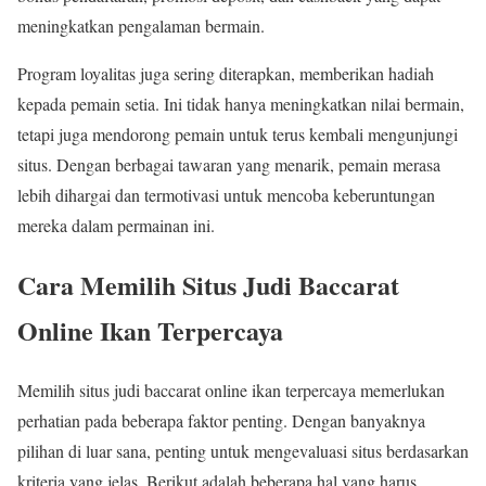
meningkatkan pengalaman bermain.
Program loyalitas juga sering diterapkan, memberikan hadiah
kepada pemain setia. Ini tidak hanya meningkatkan nilai bermain,
tetapi juga mendorong pemain untuk terus kembali mengunjungi
situs. Dengan berbagai tawaran yang menarik, pemain merasa
lebih dihargai dan termotivasi untuk mencoba keberuntungan
mereka dalam permainan ini.
Cara Memilih Situs Judi Baccarat
Online Ikan Terpercaya
Memilih situs judi baccarat online ikan terpercaya memerlukan
perhatian pada beberapa faktor penting. Dengan banyaknya
pilihan di luar sana, penting untuk mengevaluasi situs berdasarkan
kriteria yang jelas. Berikut adalah beberapa hal yang harus