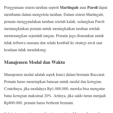
Martingale
Paroli
Penggunaan sistem taruhan seperti
atau
dapat
membantu dalam mengelola taruhan. Dalam sistem Martingale,
pemain menggandakan taruhan setelah kalah, sedangkan Paroli
memungkinkan pemain untuk meningkatkan taruhan setelah
memenangkan sejumlah tangan. Pemain juga disarankan untuk
tidak terbawa suasana dan selalu kembali ke strategi awal saat
keadaan tidak mendukung.
Manajemen Modal dan Waktu
Manajemen modal adalah aspek kunci dalam bermain Baccarat.
Pemain harus menetapkan batasan untuk modal dan kerugian.
Contohnya, jika modalnya Rp1.000.000, mereka bisa mengatur
batas kerugian maksimal 20%. Artinya, jika saldo turun menjadi
Rp800.000, pemain harus berhenti bermain.