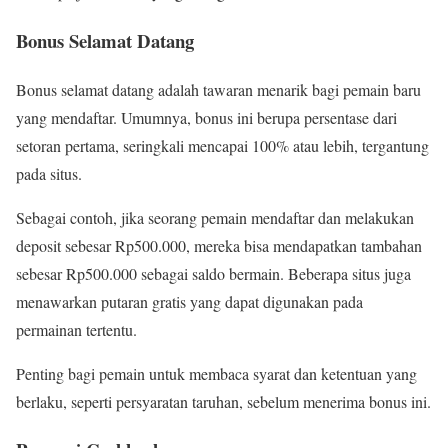
Bonus Selamat Datang
Bonus selamat datang adalah tawaran menarik bagi pemain baru
yang mendaftar. Umumnya, bonus ini berupa persentase dari
setoran pertama, seringkali mencapai 100% atau lebih, tergantung
pada situs.
Sebagai contoh, jika seorang pemain mendaftar dan melakukan
deposit sebesar Rp500.000, mereka bisa mendapatkan tambahan
sebesar Rp500.000 sebagai saldo bermain. Beberapa situs juga
menawarkan putaran gratis yang dapat digunakan pada
permainan tertentu.
Penting bagi pemain untuk membaca syarat dan ketentuan yang
berlaku, seperti persyaratan taruhan, sebelum menerima bonus ini.