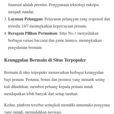
finansial adalah prioritas. Penggunaan teknologi enkripsi
menjadi standar.
Layanan Pelanggan
: Pelayanan pelanggan yang responsif dan
tersedia 24/7 meningkatkan kepercayaan pemain.
Beragam Pilihan Permainan
: Situs No.1 menyediakan
berbagai variasi baccarat dan game lainnya, meningkatkan
pengalaman bermain.
Keunggulan Bermain di Situs Terpopuler
Bermain di situs terpopuler menawarkan berbagai keunggulan
bagi pemain. Pertama, bonus dan promosi yang menarik sering
kali dihadirkan, memberi peluang kepada pemain untuk
mendapatkan lebih banyak dari setiap taruhan.
Kedua, platform tersebut seringkali memiliki antarmuka pengguna
yang ramah, memudahkan navigasi.