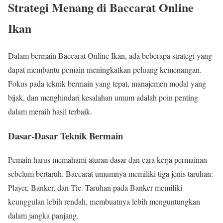
Strategi Menang di Baccarat Online
Ikan
Dalam bermain Baccarat Online Ikan, ada beberapa strategi yang
dapat membantu pemain meningkatkan peluang kemenangan.
Fokus pada teknik bermain yang tepat, manajemen modal yang
bijak, dan menghindari kesalahan umum adalah poin penting
dalam meraih hasil terbaik.
Dasar-Dasar Teknik Bermain
Pemain harus memahami aturan dasar dan cara kerja permainan
sebelum bertaruh. Baccarat umumnya memiliki tiga jenis taruhan:
Player, Banker, dan Tie. Taruhan pada Banker memiliki
keunggulan lebih rendah, membuatnya lebih menguntungkan
dalam jangka panjang.