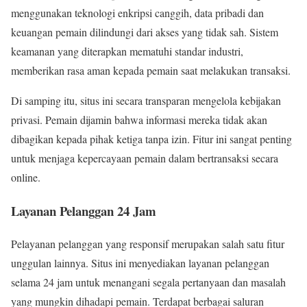
menggunakan teknologi enkripsi canggih, data pribadi dan
keuangan pemain dilindungi dari akses yang tidak sah. Sistem
keamanan yang diterapkan mematuhi standar industri,
memberikan rasa aman kepada pemain saat melakukan transaksi.
Di samping itu, situs ini secara transparan mengelola kebijakan
privasi. Pemain dijamin bahwa informasi mereka tidak akan
dibagikan kepada pihak ketiga tanpa izin. Fitur ini sangat penting
untuk menjaga kepercayaan pemain dalam bertransaksi secara
online.
Layanan Pelanggan 24 Jam
Pelayanan pelanggan yang responsif merupakan salah satu fitur
unggulan lainnya. Situs ini menyediakan layanan pelanggan
selama 24 jam untuk menangani segala pertanyaan dan masalah
yang mungkin dihadapi pemain. Terdapat berbagai saluran