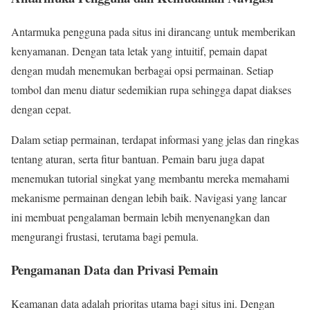
Antarmuka pengguna pada situs ini dirancang untuk memberikan
kenyamanan. Dengan tata letak yang intuitif, pemain dapat
dengan mudah menemukan berbagai opsi permainan. Setiap
tombol dan menu diatur sedemikian rupa sehingga dapat diakses
dengan cepat.
Dalam setiap permainan, terdapat informasi yang jelas dan ringkas
tentang aturan, serta fitur bantuan. Pemain baru juga dapat
menemukan tutorial singkat yang membantu mereka memahami
mekanisme permainan dengan lebih baik. Navigasi yang lancar
ini membuat pengalaman bermain lebih menyenangkan dan
mengurangi frustasi, terutama bagi pemula.
Pengamanan Data dan Privasi Pemain
Keamanan data adalah prioritas utama bagi situs ini. Dengan