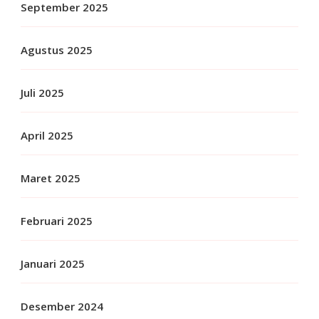
September 2025
Agustus 2025
Juli 2025
April 2025
Maret 2025
Februari 2025
Januari 2025
Desember 2024