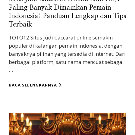
Paling Banyak Dimainkan Pemain
Indonesia: Panduan Lengkap dan Tips
Terbaik
TOTO12 Situs judi baccarat online semakin
populer di kalangan pemain Indonesia, dengan
banyaknya pilihan yang tersedia di internet. Dari
berbagai platform, satu nama mencuat sebagai
…
BACA SELENGKAPNYA