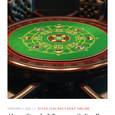
FEBRUARI 3, 2026
SITUS JUDI BACCARAT ONLINE