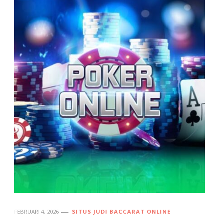
FEBRUARI 4, 2026
SITUS JUDI BACCARAT ONLINE