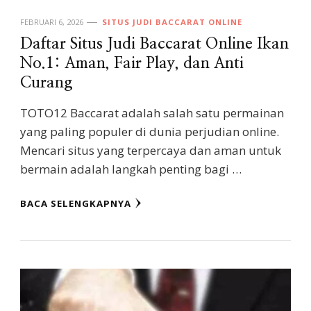
FEBRUARI 6, 2026
SITUS JUDI BACCARAT ONLINE
Daftar Situs Judi Baccarat Online Ikan
No.1: Aman, Fair Play, dan Anti
Curang
TOTO12 Baccarat adalah salah satu permainan
yang paling populer di dunia perjudian online.
Mencari situs yang terpercaya dan aman untuk
bermain adalah langkah penting bagi …
BACA SELENGKAPNYA