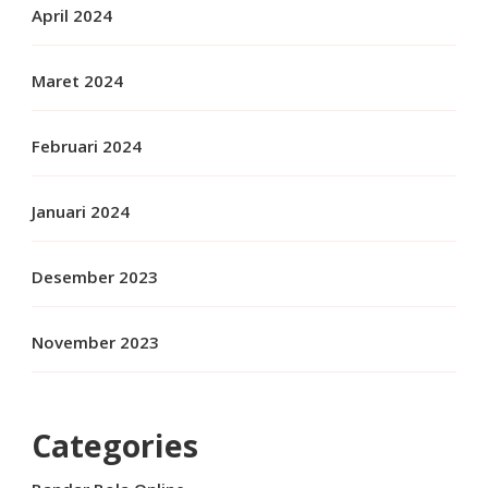
April 2024
Maret 2024
Februari 2024
Januari 2024
Desember 2023
November 2023
Categories