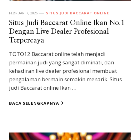
FEBRUARI 7, 2026
SITUS JUDI BACCARAT ONLINE
Situs Judi Baccarat Online Ikan No.1
Dengan Live Dealer Profesional
Terpercaya
TOTO12 Baccarat online telah menjadi
permainan judi yang sangat diminati, dan
kehadiran live dealer profesional membuat
pengalaman bermain semakin menarik. Situs
judi Baccarat online Ikan …
BACA SELENGKAPNYA