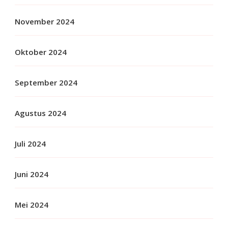
November 2024
Oktober 2024
September 2024
Agustus 2024
Juli 2024
Juni 2024
Mei 2024