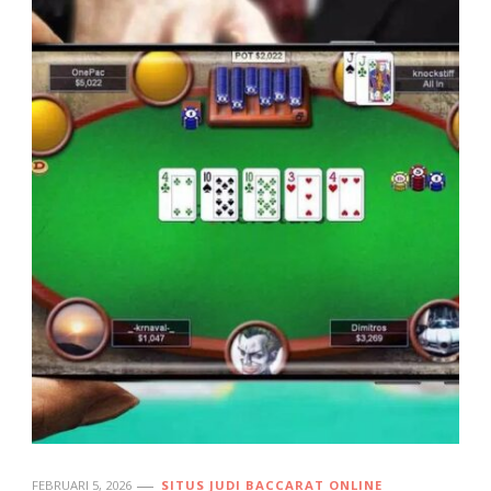
FEBRUARI 5, 2026
SITUS JUDI BACCARAT ONLINE