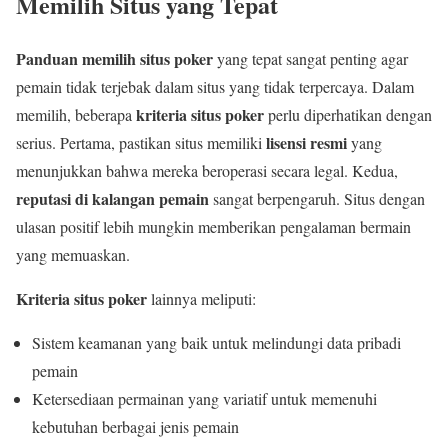
Memilih Situs yang Tepat
Panduan memilih situs poker
yang tepat sangat penting agar
pemain tidak terjebak dalam situs yang tidak terpercaya. Dalam
kriteria situs poker
memilih, beberapa
perlu diperhatikan dengan
lisensi resmi
serius. Pertama, pastikan situs memiliki
yang
menunjukkan bahwa mereka beroperasi secara legal. Kedua,
reputasi di kalangan pemain
sangat berpengaruh. Situs dengan
ulasan positif lebih mungkin memberikan pengalaman bermain
yang memuaskan.
Kriteria situs poker
lainnya meliputi:
Sistem keamanan yang baik untuk melindungi data pribadi
pemain
Ketersediaan permainan yang variatif untuk memenuhi
kebutuhan berbagai jenis pemain