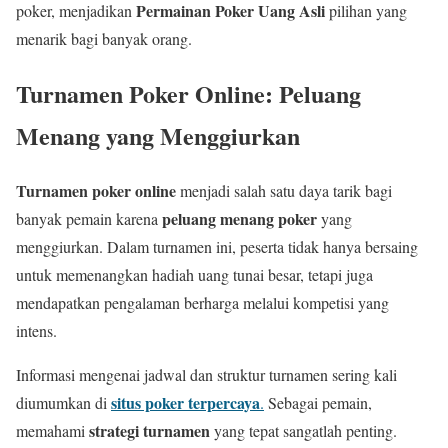
Permainan Poker Uang Asli
poker, menjadikan
pilihan yang
menarik bagi banyak orang.
Turnamen Poker Online: Peluang
Menang yang Menggiurkan
Turnamen poker online
menjadi salah satu daya tarik bagi
peluang menang poker
banyak pemain karena
yang
menggiurkan. Dalam turnamen ini, peserta tidak hanya bersaing
untuk memenangkan hadiah uang tunai besar, tetapi juga
mendapatkan pengalaman berharga melalui kompetisi yang
intens.
Informasi mengenai jadwal dan struktur turnamen sering kali
situs poker terpercaya
diumumkan di
.
Sebagai pemain,
strategi turnamen
memahami
yang tepat sangatlah penting.