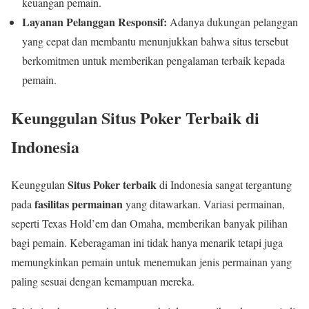
keuangan pemain.
Layanan Pelanggan Responsif:
Adanya dukungan pelanggan
yang cepat dan membantu menunjukkan bahwa situs tersebut
berkomitmen untuk memberikan pengalaman terbaik kepada
pemain.
Keunggulan Situs Poker Terbaik di
Indonesia
Situs Poker terbaik
Keunggulan
di Indonesia sangat tergantung
fasilitas permainan
pada
yang ditawarkan. Variasi permainan,
seperti Texas Hold’em dan Omaha, memberikan banyak pilihan
bagi pemain. Keberagaman ini tidak hanya menarik tetapi juga
memungkinkan pemain untuk menemukan jenis permainan yang
paling sesuai dengan kemampuan mereka.