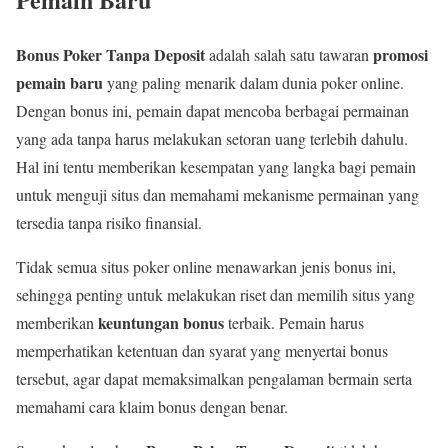
Bonus Poker Tanpa Deposit
promosi
adalah salah satu tawaran
pemain baru
yang paling menarik dalam dunia poker online.
Dengan bonus ini, pemain dapat mencoba berbagai permainan
yang ada tanpa harus melakukan setoran uang terlebih dahulu.
Hal ini tentu memberikan kesempatan yang langka bagi pemain
untuk menguji situs dan memahami mekanisme permainan yang
tersedia tanpa risiko finansial.
Tidak semua situs poker online menawarkan jenis bonus ini,
sehingga penting untuk melakukan riset dan memilih situs yang
keuntungan bonus
memberikan
terbaik. Pemain harus
memperhatikan ketentuan dan syarat yang menyertai bonus
tersebut, agar dapat memaksimalkan pengalaman bermain serta
memahami cara klaim bonus dengan benar.