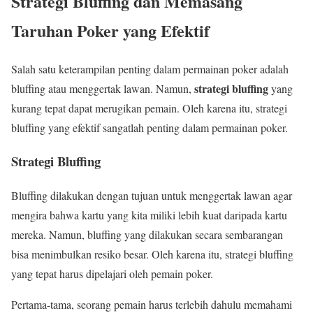
Strategi Bluffing dan Memasang
Taruhan Poker yang Efektif
Salah satu keterampilan penting dalam permainan poker adalah
strategi bluffing
bluffing atau menggertak lawan. Namun,
yang
kurang tepat dapat merugikan pemain. Oleh karena itu, strategi
bluffing yang efektif sangatlah penting dalam permainan poker.
Strategi Bluffing
Bluffing dilakukan dengan tujuan untuk menggertak lawan agar
mengira bahwa kartu yang kita miliki lebih kuat daripada kartu
mereka. Namun, bluffing yang dilakukan secara sembarangan
bisa menimbulkan resiko besar. Oleh karena itu, strategi bluffing
yang tepat harus dipelajari oleh pemain poker.
Pertama-tama, seorang pemain harus terlebih dahulu memahami