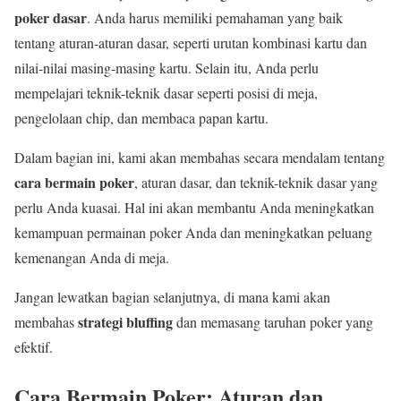
poker dasar
. Anda harus memiliki pemahaman yang baik
tentang aturan-aturan dasar, seperti urutan kombinasi kartu dan
nilai-nilai masing-masing kartu. Selain itu, Anda perlu
mempelajari teknik-teknik dasar seperti posisi di meja,
pengelolaan chip, dan membaca papan kartu.
Dalam bagian ini, kami akan membahas secara mendalam tentang
cara bermain poker
, aturan dasar, dan teknik-teknik dasar yang
perlu Anda kuasai. Hal ini akan membantu Anda meningkatkan
kemampuan permainan poker Anda dan meningkatkan peluang
kemenangan Anda di meja.
Jangan lewatkan bagian selanjutnya, di mana kami akan
strategi bluffing
membahas
dan memasang taruhan poker yang
efektif.
Cara Bermain Poker: Aturan dan