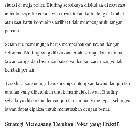
situasi di meja poker. Bluffing sebaiknya dilakukan di saat-saat
tertentu, seperti ketika lawan memainkan kartu dengan lambat
atau saat kartu komunitas terlihat tidak mempengaruhi tangan
pemain.
Selain itu, pemain juga harus memperhatikan lawan dengan
seksama. Bluffing yang dilakukan terlalu sering akan membuat
lawan curiga dan bisa membalasnya dengan cara menggertak
kembali pemain.
Terakhir, pemain juga harus memperhitungkan lawan dan jumlah
taruhan yang dibutuhkan untuk membujuk lawan. Bluffing
sebaiknya dilakukan dengan jumlah taruhan yang tepat, sehingga
lawan dapat dipaksa untuk memutuskan dengan benar.
Strategi Memasang Taruhan Poker yang Efektif