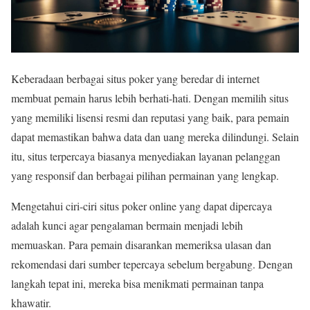
Keberadaan berbagai situs poker yang beredar di internet
membuat pemain harus lebih berhati-hati. Dengan memilih situs
yang memiliki lisensi resmi dan reputasi yang baik, para pemain
dapat memastikan bahwa data dan uang mereka dilindungi. Selain
itu, situs terpercaya biasanya menyediakan layanan pelanggan
yang responsif dan berbagai pilihan permainan yang lengkap.
Mengetahui ciri-ciri situs poker online yang dapat dipercaya
adalah kunci agar pengalaman bermain menjadi lebih
memuaskan. Para pemain disarankan memeriksa ulasan dan
rekomendasi dari sumber tepercaya sebelum bergabung. Dengan
langkah tepat ini, mereka bisa menikmati permainan tanpa
khawatir.