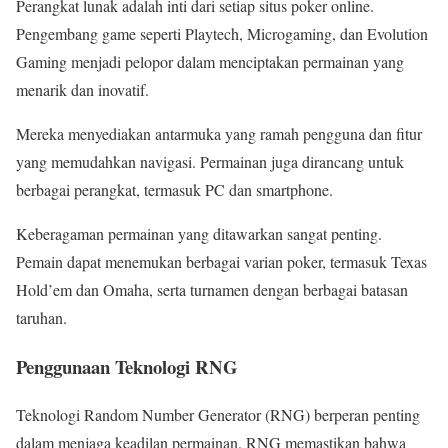
Perangkat lunak adalah inti dari setiap situs poker online.
Pengembang game seperti Playtech, Microgaming, dan Evolution
Gaming menjadi pelopor dalam menciptakan permainan yang
menarik dan inovatif.
Mereka menyediakan antarmuka yang ramah pengguna dan fitur
yang memudahkan navigasi. Permainan juga dirancang untuk
berbagai perangkat, termasuk PC dan smartphone.
Keberagaman permainan yang ditawarkan sangat penting.
Pemain dapat menemukan berbagai varian poker, termasuk Texas
Hold’em dan Omaha, serta turnamen dengan berbagai batasan
taruhan.
Penggunaan Teknologi RNG
Teknologi Random Number Generator (RNG) berperan penting
dalam menjaga keadilan permainan. RNG memastikan bahwa