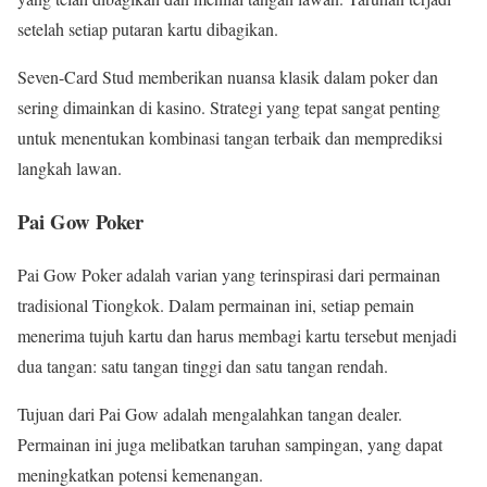
setelah setiap putaran kartu dibagikan.
Seven-Card Stud memberikan nuansa klasik dalam poker dan
sering dimainkan di kasino. Strategi yang tepat sangat penting
untuk menentukan kombinasi tangan terbaik dan memprediksi
langkah lawan.
Pai Gow Poker
Pai Gow Poker adalah varian yang terinspirasi dari permainan
tradisional Tiongkok. Dalam permainan ini, setiap pemain
menerima tujuh kartu dan harus membagi kartu tersebut menjadi
dua tangan: satu tangan tinggi dan satu tangan rendah.
Tujuan dari Pai Gow adalah mengalahkan tangan dealer.
Permainan ini juga melibatkan taruhan sampingan, yang dapat
meningkatkan potensi kemenangan.