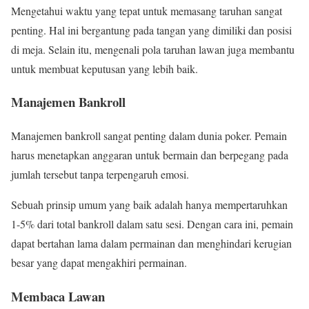
Mengetahui waktu yang tepat untuk memasang taruhan sangat
penting. Hal ini bergantung pada tangan yang dimiliki dan posisi
di meja. Selain itu, mengenali pola taruhan lawan juga membantu
untuk membuat keputusan yang lebih baik.
Manajemen Bankroll
Manajemen bankroll sangat penting dalam dunia poker. Pemain
harus menetapkan anggaran untuk bermain dan berpegang pada
jumlah tersebut tanpa terpengaruh emosi.
Sebuah prinsip umum yang baik adalah hanya mempertaruhkan
1-5% dari total bankroll dalam satu sesi. Dengan cara ini, pemain
dapat bertahan lama dalam permainan dan menghindari kerugian
besar yang dapat mengakhiri permainan.
Membaca Lawan