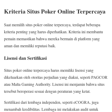
Kriteria Situs Poker Online Terpercaya
Saat memilih situs poker online terpercaya, terdapat beberapa
kriteria penting yang harus diperhatikan. Kriteria ini membantu
pemain memastikan bahwa mereka bermain di platform yang
aman dan memiliki reputasi baik.
Lisensi dan Sertifikasi
Situs poker online terpercaya harus memiliki lisensi yang
dikeluarkan oleh otoritas perjudian yang diakui, seperti PAGCOR
atau Malta Gaming Authority. Lisensi ini menjamin bahwa situs
tersebut beroperasi sesuai dengan peraturan yang ketat.
Sertifikasi dari lembaga independen, seperti eCOGRA, juga
menambah kredibilitas. Lembaga ini melakukan audit untuk