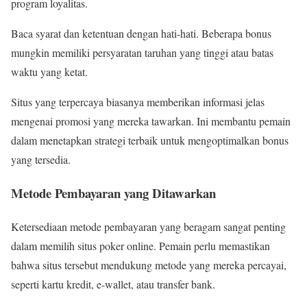
program loyalitas.
Baca syarat dan ketentuan dengan hati-hati. Beberapa bonus
mungkin memiliki persyaratan taruhan yang tinggi atau batas
waktu yang ketat.
Situs yang terpercaya biasanya memberikan informasi jelas
mengenai promosi yang mereka tawarkan. Ini membantu pemain
dalam menetapkan strategi terbaik untuk mengoptimalkan bonus
yang tersedia.
Metode Pembayaran yang Ditawarkan
Ketersediaan metode pembayaran yang beragam sangat penting
dalam memilih situs poker online. Pemain perlu memastikan
bahwa situs tersebut mendukung metode yang mereka percayai,
seperti kartu kredit, e-wallet, atau transfer bank.