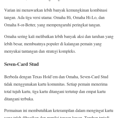
Varian ini menawarkan lebih banyak kemungkinan kombinasi
tangan. Ada tiga versi utama: Omaha Hi, Omaha Hi-Lo, dan
Omaha 8-or-Better, yang mempengaruhi peringkat tangan.
Omaha sering kali melibatkan lebih banyak aksi dan taruhan yang
lebih besar, membuatnya populer di kalangan pemain yang
menyukai tantangan dan strategi kompleks.
Seven-Card Stud
Berbeda dengan Texas Hold’em dan Omaha, Seven-Card Stud
tidak menggunakan kartu komunitas. Setiap pemain menerima
total tujuh kartu, tiga kartu ditangani tertutup dan empat kartu
ditangani terbuka.
Permainan ini membutuhkan keterampilan dalam mengingat kartu
yang telah dibagikan dan menilai tangan lawan. Taruhan terjadi