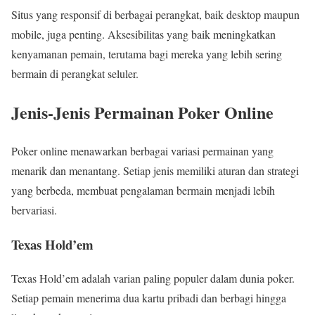
Situs yang responsif di berbagai perangkat, baik desktop maupun
mobile, juga penting. Aksesibilitas yang baik meningkatkan
kenyamanan pemain, terutama bagi mereka yang lebih sering
bermain di perangkat seluler.
Jenis-Jenis Permainan Poker Online
Poker online menawarkan berbagai variasi permainan yang
menarik dan menantang. Setiap jenis memiliki aturan dan strategi
yang berbeda, membuat pengalaman bermain menjadi lebih
bervariasi.
Texas Hold’em
Texas Hold’em adalah varian paling populer dalam dunia poker.
Setiap pemain menerima dua kartu pribadi dan berbagi hingga