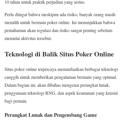
10 tahun untuk praktik perjudian yang serius.
Perlu diingat bahwa meskipun ada risiko, banyak orang masih
memilih untuk bermain poker online. Ini menunjukkan bahwa
pemahaman akan regulasi dan risiko sangat penting sebelum
memulai aktivitas tersebut.
Teknologi di Balik Situs Poker Online
Situs poker online terpercaya memanfaatkan berbagai teknologi
canggih untuk memberikan pengalaman bermain yang optimal.
Dalam bagian ini, akan dibahas mengenai perangkat lunak,
penggunaan teknologi RNG, dan aspek keamanan yang krusial
bagi pemain.
Perangkat Lunak dan Pengembang Game