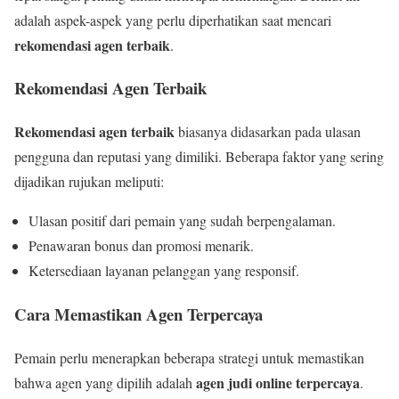
adalah aspek-aspek yang perlu diperhatikan saat mencari
rekomendasi agen terbaik
.
Rekomendasi Agen Terbaik
Rekomendasi agen terbaik
biasanya didasarkan pada ulasan
pengguna dan reputasi yang dimiliki. Beberapa faktor yang sering
dijadikan rujukan meliputi:
Ulasan positif dari pemain yang sudah berpengalaman.
Penawaran bonus dan promosi menarik.
Ketersediaan layanan pelanggan yang responsif.
Cara Memastikan Agen Terpercaya
Pemain perlu menerapkan beberapa strategi untuk memastikan
agen judi online terpercaya
bahwa agen yang dipilih adalah
.