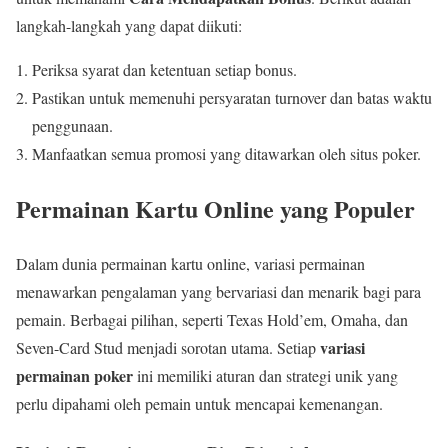
langkah-langkah yang dapat diikuti:
Periksa syarat dan ketentuan setiap bonus.
Pastikan untuk memenuhi persyaratan turnover dan batas waktu
penggunaan.
Manfaatkan semua promosi yang ditawarkan oleh situs poker.
Permainan Kartu Online yang Populer
Dalam dunia permainan kartu online, variasi permainan
menawarkan pengalaman yang bervariasi dan menarik bagi para
pemain. Berbagai pilihan, seperti Texas Hold’em, Omaha, dan
variasi
Seven-Card Stud menjadi sorotan utama. Setiap
permainan poker
ini memiliki aturan dan strategi unik yang
perlu dipahami oleh pemain untuk mencapai kemenangan.