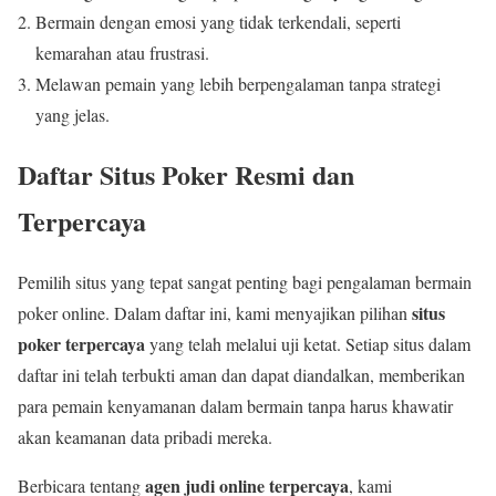
Bermain dengan emosi yang tidak terkendali, seperti
kemarahan atau frustrasi.
Melawan pemain yang lebih berpengalaman tanpa strategi
yang jelas.
Daftar Situs Poker Resmi dan
Terpercaya
Pemilih situs yang tepat sangat penting bagi pengalaman bermain
situs
poker online. Dalam daftar ini, kami menyajikan pilihan
poker terpercaya
yang telah melalui uji ketat. Setiap situs dalam
daftar ini telah terbukti aman dan dapat diandalkan, memberikan
para pemain kenyamanan dalam bermain tanpa harus khawatir
akan keamanan data pribadi mereka.
agen judi online terpercaya
Berbicara tentang
, kami