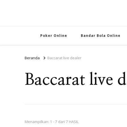
Poker Online
Bandar Bola Online
Beranda
Baccarat live dealer
Baccarat live d
Menampilkan: 1 - 7 dari 7 HASIL