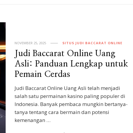
NOVEMBER 25, 2025
SITUS JUDI BACCARAT ONLINE
Judi Baccarat Online Uang
Asli: Panduan Lengkap untuk
Pemain Cerdas
Judi Baccarat Online Uang Asli telah menjadi
salah satu permainan kasino paling populer di
Indonesia. Banyak pembaca mungkin bertanya-
tanya tentang cara bermain dan potensi
kemenangan …