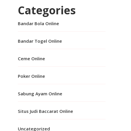
Categories
Bandar Bola Online
Bandar Togel Online
Ceme Online
Poker Online
Sabung Ayam Online
Situs Judi Baccarat Online
Uncategorized