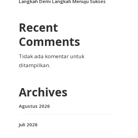
Langkah Demi Langkah Menuju Sukses
Recent
Comments
Tidak ada komentar untuk
ditampilkan.
Archives
Agustus 2026
Juli 2026