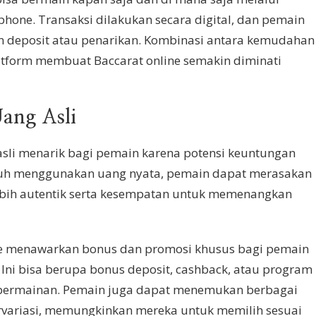
hone. Transaksi dilakukan secara digital, dan pemain
deposit atau penarikan. Kombinasi antara kemudahan
atform membuat Baccarat online semakin diminati
ang Asli
sli menarik bagi pemain karena potensi keuntungan
aruh menggunakan uang nyata, pemain dapat merasakan
ebih autentik serta kesempatan untuk memenangkan
line menawarkan bonus dan promosi khusus bagi pemain
 Ini bisa berupa bonus deposit, cashback, atau program
i permainan. Pemain juga dapat menemukan berbagai
rvariasi, memungkinkan mereka untuk memilih sesuai