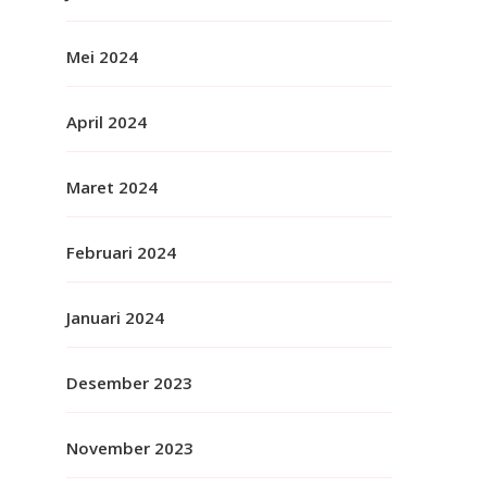
Mei 2024
April 2024
Maret 2024
Februari 2024
Januari 2024
Desember 2023
November 2023