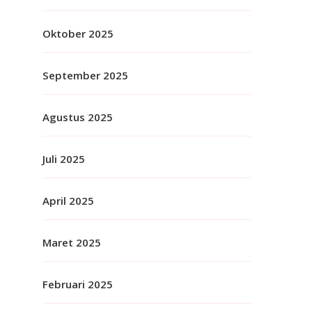
Oktober 2025
September 2025
Agustus 2025
Juli 2025
April 2025
Maret 2025
Februari 2025