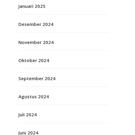
Januari 2025
Desember 2024
November 2024
Oktober 2024
September 2024
Agustus 2024
Juli 2024
Juni 2024