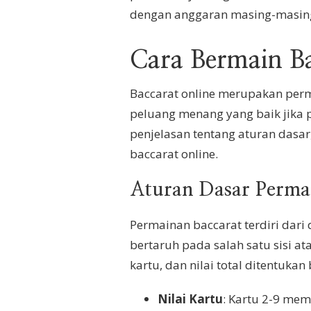
dengan anggaran masing-masin
Cara Bermain Ba
Baccarat online merupakan per
peluang menang yang baik jika
penjelasan tentang aturan dasar
baccarat online.
Aturan Dasar Perma
Permainan baccarat terdiri dari 
bertaruh pada salah satu sisi a
kartu, dan nilai total ditentuka
Nilai Kartu
: Kartu 2-9 memi