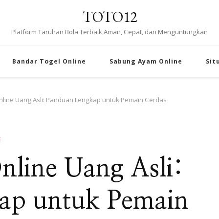
TOTO12
Platform Taruhan Bola Terbaik Aman, Cepat, dan Menguntungkan
Bandar Togel Online
Sabung Ayam Online
Sit
Online Uang Asli: Panduan Lengkap untuk Pemain Cerdas
E
nline Uang Asli:
ap untuk Pemain