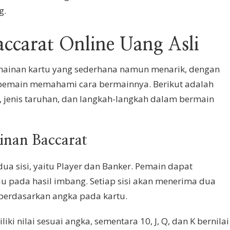
g.
ccarat Online Uang Asli
mainan kartu yang sederhana namun menarik, dengan
 pemain memahami cara bermainnya. Berikut adalah
, jenis taruhan, dan langkah-langkah dalam bermain
inan Baccarat
dua sisi, yaitu Player dan Banker. Pemain dapat
tau pada hasil imbang. Setiap sisi akan menerima dua
n berdasarkan angka pada kartu.
liki nilai sesuai angka, sementara 10, J, Q, dan K bernilai