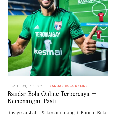
UPDATED ON
JUNI 4, 2024
BANDAR BOLA ONLINE
Bandar Bola Online Terpercaya –
Kemenangan Pasti
dustymarshall – Selamat datang di Bandar Bola