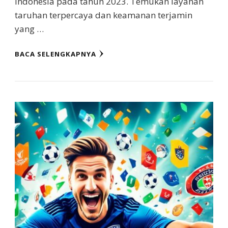
Indonesia pada tahun 2023. Temukan layanan
taruhan terpercaya dan keamanan terjamin
yang …
BACA SELENGKAPNYA