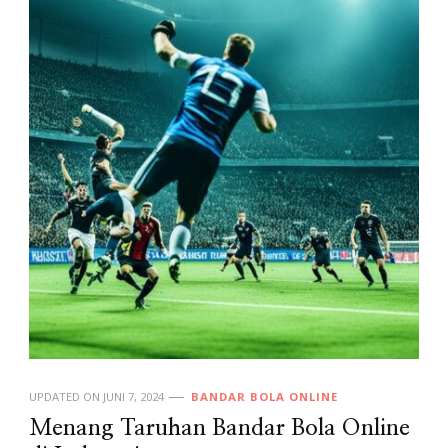
UPDATED ON
JUNI 7, 2024
BANDAR BOLA ONLINE
Menang Taruhan Bandar Bola Online