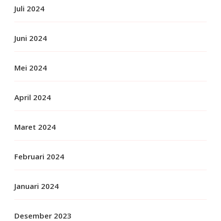
Juli 2024
Juni 2024
Mei 2024
April 2024
Maret 2024
Februari 2024
Januari 2024
Desember 2023