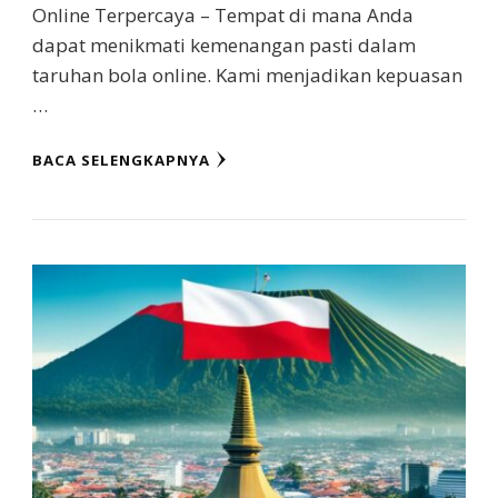
Online Terpercaya – Tempat di mana Anda
dapat menikmati kemenangan pasti dalam
taruhan bola online. Kami menjadikan kepuasan
…
BACA SELENGKAPNYA