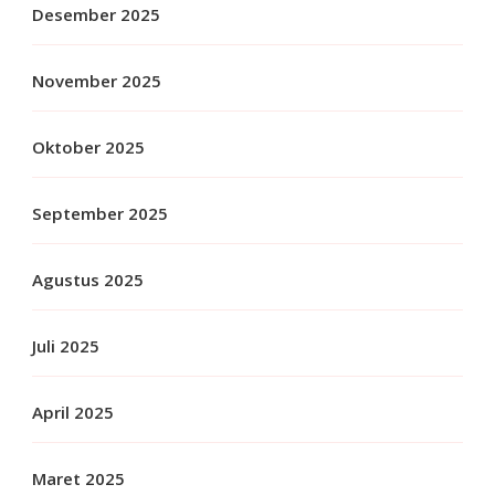
Desember 2025
November 2025
Oktober 2025
September 2025
Agustus 2025
Juli 2025
April 2025
Maret 2025