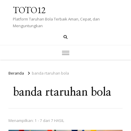
TOTO12
Platform Taruhan Bola Terbaik Aman, Cepat, dan
Menguntungkan
Beranda
banda rtaruhan bola
banda rtaruhan bola
Menampilkan: 1 - 7 dari 7 HASIL