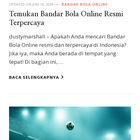
UPDATED ON
JUNI 10, 2024
BANDAR BOLA ONLINE
Temukan Bandar Bola Online Resmi
Terpercaya
dustymarshall – Apakah Anda mencari Bandar
Bola Online resmi dan terpercaya di Indonesia?
Jika iya, maka Anda berada di tempat yang
tepat! Di bagian ini, …
BACA SELENGKAPNYA