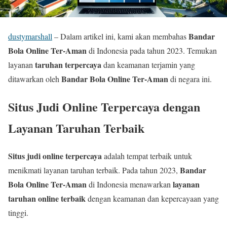
Bandar
dustymarshall
– Dalam artikel ini, kami akan membahas
Bola Online Ter-Aman
di Indonesia pada tahun 2023. Temukan
taruhan terpercaya
layanan
dan keamanan terjamin yang
Bandar Bola Online Ter-Aman
ditawarkan oleh
di negara ini.
Situs Judi Online Terpercaya dengan
Layanan Taruhan Terbaik
Situs judi online terpercaya
adalah tempat terbaik untuk
Bandar
menikmati layanan taruhan terbaik. Pada tahun 2023,
Bola Online Ter-Aman
layanan
di Indonesia menawarkan
taruhan online terbaik
dengan keamanan dan kepercayaan yang
tinggi.