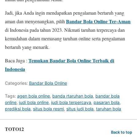
Jadi, jika Anda ingin mendapatkan pengalaman bertaruh yang
Bandar Bola Online Ter-Aman
aman dan menyenangkan, pilih
di Indonesia pada tahun 2023. Nikmati taruhan terpercaya dan
kemudahan dalam memasang taruhan online serta pengalaman
bertaruh yang menarik.
Temukan Bandar Bola Online Terbaik di
Baca Juga :
Indonesia
Categories:
Bandar Bola Online
Tags:
agen bola online
,
banda rtaruhan bola
,
bandar bola
online
,
judi bola online
,
judi bola terpercaya
,
pasaran bola
,
prediksi bola
,
situs bola resmi
,
situs judi bola
,
taruhan bola
TOTO12
Back to top