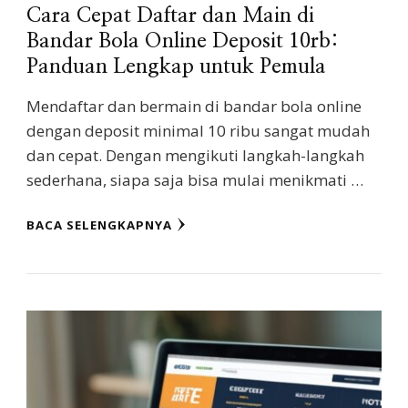
Cara Cepat Daftar dan Main di
Bandar Bola Online Deposit 10rb:
Panduan Lengkap untuk Pemula
Mendaftar dan bermain di bandar bola online
dengan deposit minimal 10 ribu sangat mudah
dan cepat. Dengan mengikuti langkah-langkah
sederhana, siapa saja bisa mulai menikmati …
BACA SELENGKAPNYA