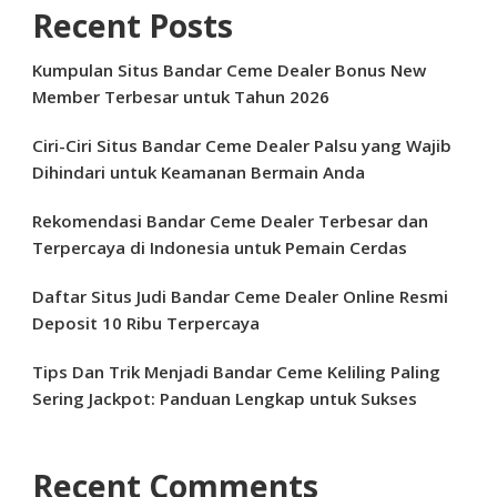
Recent Posts
Kumpulan Situs Bandar Ceme Dealer Bonus New
Member Terbesar untuk Tahun 2026
Ciri-Ciri Situs Bandar Ceme Dealer Palsu yang Wajib
Dihindari untuk Keamanan Bermain Anda
Rekomendasi Bandar Ceme Dealer Terbesar dan
Terpercaya di Indonesia untuk Pemain Cerdas
Daftar Situs Judi Bandar Ceme Dealer Online Resmi
Deposit 10 Ribu Terpercaya
Tips Dan Trik Menjadi Bandar Ceme Keliling Paling
Sering Jackpot: Panduan Lengkap untuk Sukses
Recent Comments