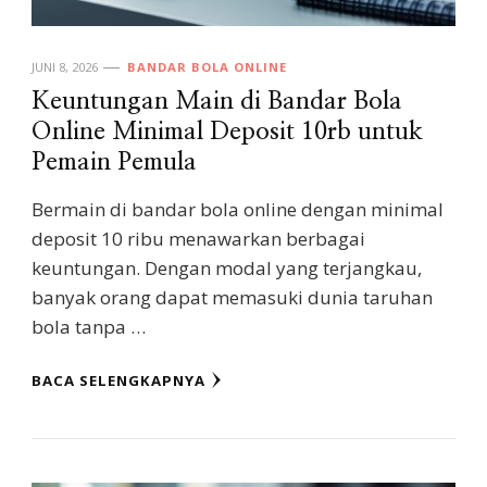
JUNI 8, 2026
BANDAR BOLA ONLINE
Keuntungan Main di Bandar Bola
Online Minimal Deposit 10rb untuk
Pemain Pemula
Bermain di bandar bola online dengan minimal
deposit 10 ribu menawarkan berbagai
keuntungan. Dengan modal yang terjangkau,
banyak orang dapat memasuki dunia taruhan
bola tanpa …
BACA SELENGKAPNYA