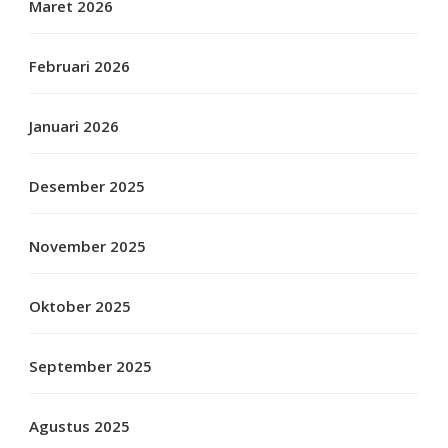
Maret 2026
Februari 2026
Januari 2026
Desember 2025
November 2025
Oktober 2025
September 2025
Agustus 2025