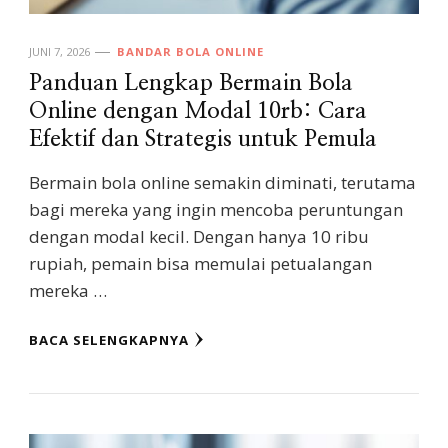
JUNI 7, 2026
BANDAR BOLA ONLINE
Panduan Lengkap Bermain Bola
Online dengan Modal 10rb: Cara
Efektif dan Strategis untuk Pemula
Bermain bola online semakin diminati, terutama
bagi mereka yang ingin mencoba peruntungan
dengan modal kecil. Dengan hanya 10 ribu
rupiah, pemain bisa memulai petualangan
mereka …
BACA SELENGKAPNYA