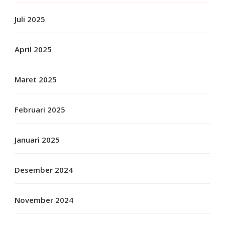
Juli 2025
April 2025
Maret 2025
Februari 2025
Januari 2025
Desember 2024
November 2024