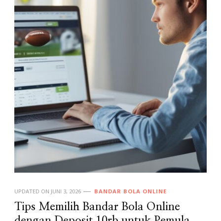
UPDATED ON
JUNI 3, 2026
BANDAR BOLA ONLINE
Tips Memilih Bandar Bola Online
dengan Deposit 10rb untuk Pemula