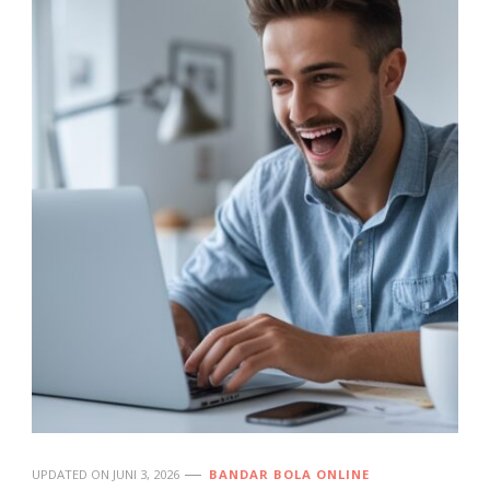
UPDATED ON
JUNI 3, 2026
BANDAR BOLA ONLINE