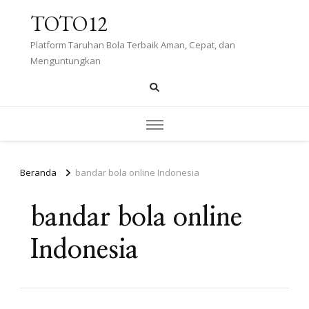
TOTO12
Platform Taruhan Bola Terbaik Aman, Cepat, dan
Menguntungkan
Beranda
bandar bola online Indonesia
bandar bola online
Indonesia