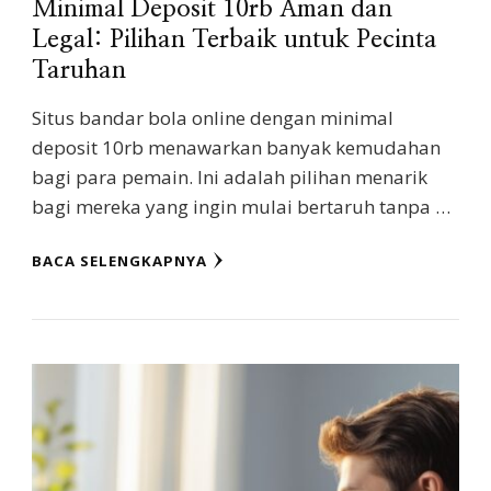
Minimal Deposit 10rb Aman dan
Legal: Pilihan Terbaik untuk Pecinta
Taruhan
Situs bandar bola online dengan minimal
deposit 10rb menawarkan banyak kemudahan
bagi para pemain. Ini adalah pilihan menarik
bagi mereka yang ingin mulai bertaruh tanpa …
BACA SELENGKAPNYA