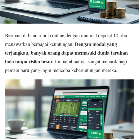
Bermain di bandar bola online dengan minimal deposit 10 ribu
Dengan modal yang
menawarkan berbagai keuntungan.
terjangkau, banyak orang dapat memasuki dunia taruhan
bola tanpa risiko besar.
Ini membuatnya sangat menarik bagi
pemain baru yang ingin mencoba keberuntungan mereka.