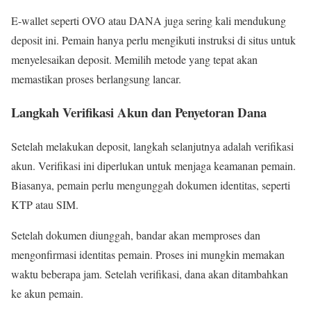
E-wallet seperti OVO atau DANA juga sering kali mendukung
deposit ini. Pemain hanya perlu mengikuti instruksi di situs untuk
menyelesaikan deposit. Memilih metode yang tepat akan
memastikan proses berlangsung lancar.
Langkah Verifikasi Akun dan Penyetoran Dana
Setelah melakukan deposit, langkah selanjutnya adalah verifikasi
akun. Verifikasi ini diperlukan untuk menjaga keamanan pemain.
Biasanya, pemain perlu mengunggah dokumen identitas, seperti
KTP atau SIM.
Setelah dokumen diunggah, bandar akan memproses dan
mengonfirmasi identitas pemain. Proses ini mungkin memakan
waktu beberapa jam. Setelah verifikasi, dana akan ditambahkan
ke akun pemain.