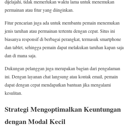
dijelajahi, tidak memerlukan waktu lama untuk menemukan
permainan atau fitur yang diinginkan.
Fitur pencarian juga ada untuk membantu pemain menemukan
jenis taruhan atau permainan tertentu dengan cepat. Situs ini
biasanya responsif di berbagai perangkat, termasuk smartphone
dan tablet, sehingga pemain dapat melakukan taruhan kapan saja
dan di mana saja.
Dukungan pelanggan juga merupakan bagian dari pengalaman
ini. Dengan layanan chat langsung atau kontak email, pemain
dapat dengan cepat mendapatkan bantuan jika mengalami
kesulitan.
Strategi Mengoptimalkan Keuntungan
dengan Modal Kecil