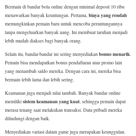
Bermain di bandar bola online dengan minimal deposit 10 ribu
biaya yang rendah
menawarkan banyak keuntungan. Pertama,
memungkinkan pemain baru untuk mencoba peruntungannya
tanpa mengeluarkan banyak uang. Ini membuat taruhan menjadi
lebih mudah diakses bagi banyak orang.
bonus menarik
Selain itu, bandar-bandar ini sering menyediakan
.
Pemain bisa mendapatkan bonus pendaftaran atau promo lain
yang menambah saldo mereka. Dengan cara ini, mereka bisa
bermain lebih lama dan lebih sering.
Keamanan juga menjadi nilai tambah. Banyak bandar online
sistem keamanan yang kuat
memiliki
, sehingga pemain dapat
merasa tenang saat melakukan transaksi. Data pribadi mereka
dilindungi dengan baik.
Menyediakan variasi dalam game juga merupakan keunggulan.