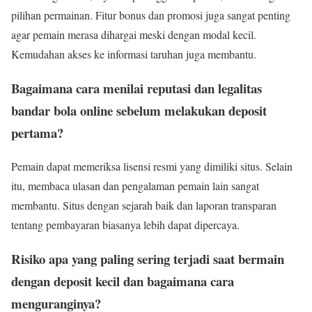
pilihan permainan. Fitur bonus dan promosi juga sangat penting
agar pemain merasa dihargai meski dengan modal kecil.
Kemudahan akses ke informasi taruhan juga membantu.
Bagaimana cara menilai reputasi dan legalitas
bandar bola online sebelum melakukan deposit
pertama?
Pemain dapat memeriksa lisensi resmi yang dimiliki situs. Selain
itu, membaca ulasan dan pengalaman pemain lain sangat
membantu. Situs dengan sejarah baik dan laporan transparan
tentang pembayaran biasanya lebih dapat dipercaya.
Risiko apa yang paling sering terjadi saat bermain
dengan deposit kecil dan bagaimana cara
menguranginya?