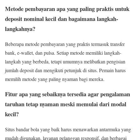
Metode pembayaran apa yang paling praktis untuk
deposit nominal kecil dan bagaimana langkah-
langkahnya?
Beberapa metode pembayaran yang praktis termasuk transfer
bank, e-wallet, dan pulsa. Setiap metode memiliki langkah-
langkah yang berbeda, tetapi umumnya melibatkan pengisian
jumlah deposit dan mengikuti petunjuk di situs. Pemain harus
memilih metode yang paling nyaman bagi mereka.
Fitur apa yang sebaiknya tersedia agar pengalaman
taruhan tetap nyaman meski memulai dari modal
kecil?
Situs bandar bola yang baik harus menawarkan antarmuka yang
mudah digunakan, layanan pelanggan responsif, dan berbagai