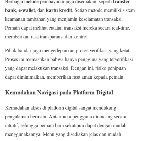
transfer
Berbagai metode pembayaran juga disediakan, seperti
bank
e-wallet
kartu kredit
,
, dan
. Setiap metode memiliki sistem
keamanan tambahan yang menjamin keselamatan transaksi.
Pemain dapat melihat catatan transaksi mereka secara real-time,
memberikan rasa transparansi dan kontrol.
Pihak bandar juga mengedepankan proses verifikasi yang ketat.
Proses ini memastikan bahwa hanya pengguna yang terverifikasi
yang dapat melakukan transaksi. Dengan ini, risiko penipuan
dapat diminimalkan, memberikan rasa aman kepada pemain.
Kemudahan Navigasi pada Platform Digital
Kemudahan akses di platform digital sangat mendukung
pengalaman bermain. Antarmuka pengguna dirancang secara
intuitif, sehingga pemain baru sekalipun dapat dengan mudah
menggunakannya. Menu yang disediakan jelas dan mudah