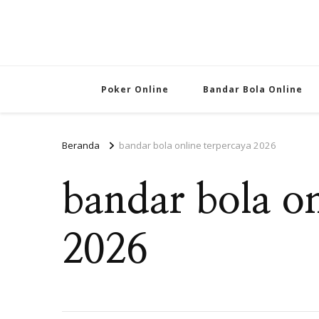
Poker Online
Bandar Bola Online
Beranda
bandar bola online terpercaya 2026
bandar bola on
2026