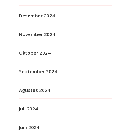
Desember 2024
November 2024
Oktober 2024
September 2024
Agustus 2024
Juli 2024
Juni 2024