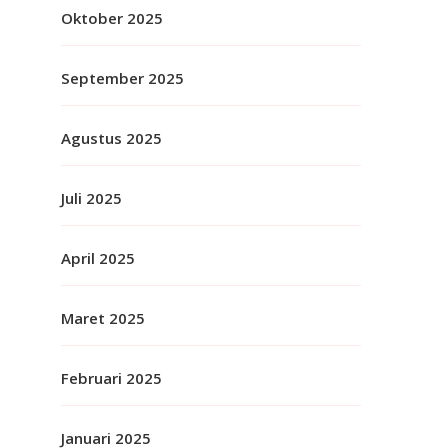
Oktober 2025
September 2025
Agustus 2025
Juli 2025
April 2025
Maret 2025
Februari 2025
Januari 2025