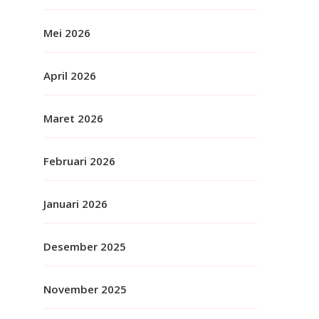
Mei 2026
April 2026
Maret 2026
Februari 2026
Januari 2026
Desember 2025
November 2025