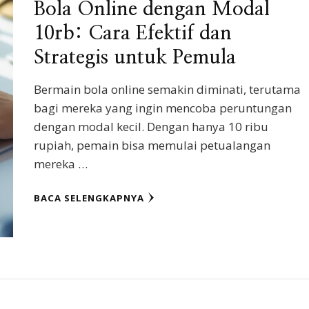
Bola Online dengan Modal
10rb: Cara Efektif dan
Strategis untuk Pemula
Bermain bola online semakin diminati, terutama
bagi mereka yang ingin mencoba peruntungan
dengan modal kecil. Dengan hanya 10 ribu
rupiah, pemain bisa memulai petualangan
mereka …
BACA SELENGKAPNYA