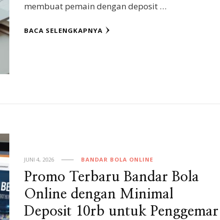
membuat pemain dengan deposit …
BACA SELENGKAPNYA
JUNI 4, 2026
BANDAR BOLA ONLINE
Promo Terbaru Bandar Bola
Online dengan Minimal
Deposit 10rb untuk Penggemar