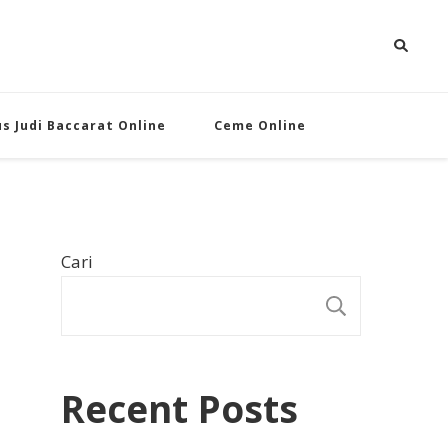
us Judi Baccarat Online
Ceme Online
Cari
CARI
Recent Posts