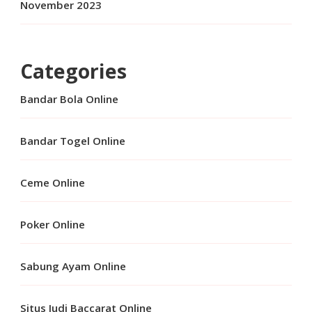
November 2023
Categories
Bandar Bola Online
Bandar Togel Online
Ceme Online
Poker Online
Sabung Ayam Online
Situs Judi Baccarat Online