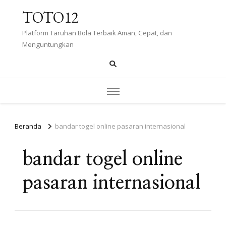
TOTO12
Platform Taruhan Bola Terbaik Aman, Cepat, dan
Menguntungkan
Beranda
bandar togel online pasaran internasional
bandar togel online
pasaran internasional