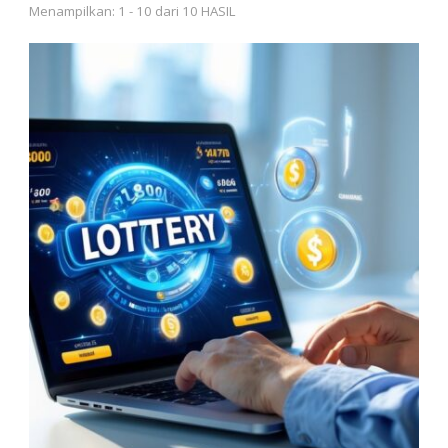
Menampilkan: 1 - 10 dari 10 HASIL