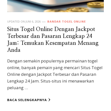
UPDATED ON
JUNI 6, 2026
BANDAR TOGEL ONLINE
Situs Togel Online Dengan Jackpot
Terbesar dan Pasaran Lengkap 24
Jam: Temukan Kesempatan Menang
Anda
Dengan semakin populernya permainan togel
online, banyak pemain yang mencari Situs Togel
Online dengan Jackpot Terbesar dan Pasaran
Lengkap 24 Jam. Situs-situs ini menawarkan
peluang …
BACA SELENGKAPNYA