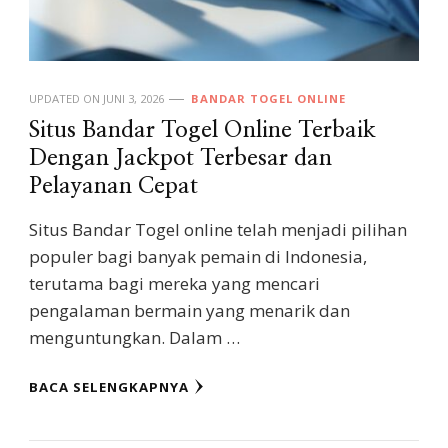
UPDATED ON
JUNI 3, 2026
BANDAR TOGEL ONLINE
Situs Bandar Togel Online Terbaik
Dengan Jackpot Terbesar dan
Pelayanan Cepat
Situs Bandar Togel online telah menjadi pilihan
populer bagi banyak pemain di Indonesia,
terutama bagi mereka yang mencari
pengalaman bermain yang menarik dan
menguntungkan. Dalam …
BACA SELENGKAPNYA