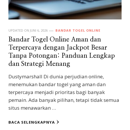
UPDATED ON
JUNI 6, 2026
BANDAR TOGEL ONLINE
Bandar Togel Online Aman dan
Terpercaya dengan Jackpot Besar
Tanpa Potongan: Panduan Lengkap
dan Strategi Menang
Dustymarshall Di dunia perjudian online,
menemukan bandar togel yang aman dan
terpercaya menjadi prioritas bagi banyak
pemain. Ada banyak pilihan, tetapi tidak semua
situs menawarkan …
BACA SELENGKAPNYA