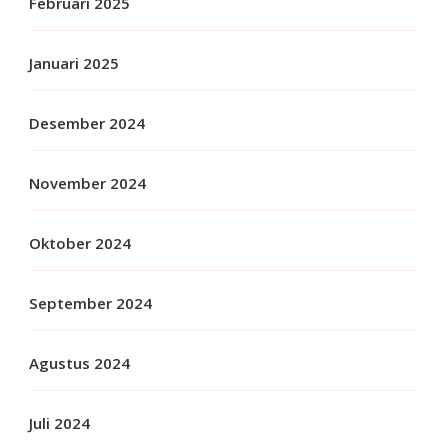
Februari 2025
Januari 2025
Desember 2024
November 2024
Oktober 2024
September 2024
Agustus 2024
Juli 2024