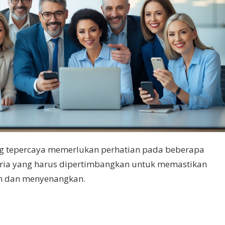
ng tepercaya memerlukan perhatian pada beberapa
teria yang harus dipertimbangkan untuk memastikan
n dan menyenangkan.