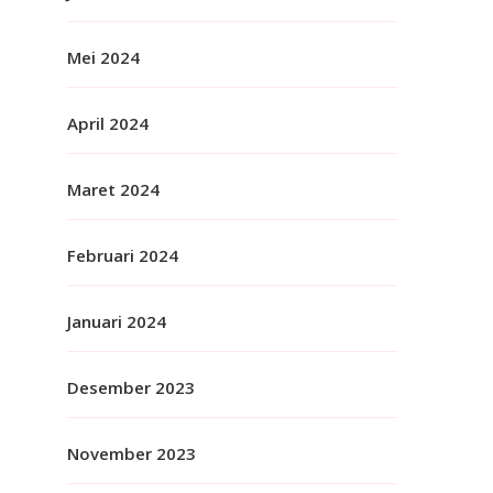
Mei 2024
April 2024
Maret 2024
Februari 2024
Januari 2024
Desember 2023
November 2023