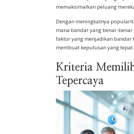
memaksimalkan peluang mereka 
Dengan meningkatnya popularita
mana bandar yang benar-benar l
faktor yang menjadikan bandar 
membuat keputusan yang tepat
Kriteria Memili
Tepercaya