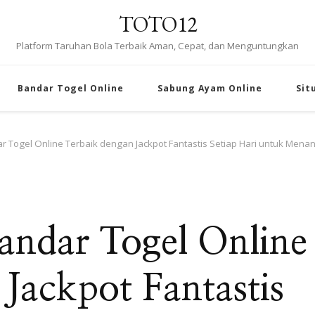
TOTO12
Platform Taruhan Bola Terbaik Aman, Cepat, dan Menguntungkan
Bandar Togel Online
Sabung Ayam Online
Sit
 Togel Online Terbaik dengan Jackpot Fantastis Setiap Hari untuk Mena
ndar Togel Online
Jackpot Fantastis