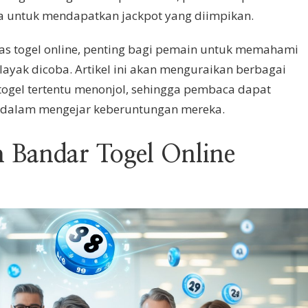
untuk mendapatkan jackpot yang diimpikan.
s togel online, penting bagi pemain untuk memahami
ayak dicoba. Artikel ini akan menguraikan berbagai
togel tertentu menonjol, sehingga pembaca dapat
 dalam mengejar keberuntungan mereka.
h Bandar Togel Online