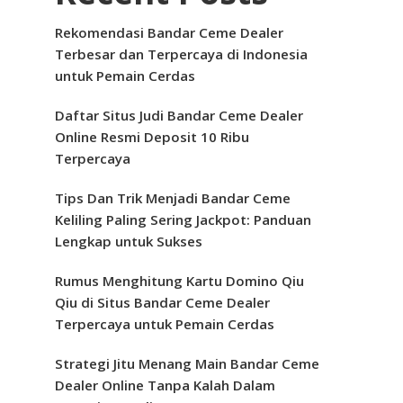
Rekomendasi Bandar Ceme Dealer
Terbesar dan Terpercaya di Indonesia
untuk Pemain Cerdas
Daftar Situs Judi Bandar Ceme Dealer
Online Resmi Deposit 10 Ribu
Terpercaya
Tips Dan Trik Menjadi Bandar Ceme
Keliling Paling Sering Jackpot: Panduan
Lengkap untuk Sukses
Rumus Menghitung Kartu Domino Qiu
Qiu di Situs Bandar Ceme Dealer
Terpercaya untuk Pemain Cerdas
Strategi Jitu Menang Main Bandar Ceme
Dealer Online Tanpa Kalah Dalam