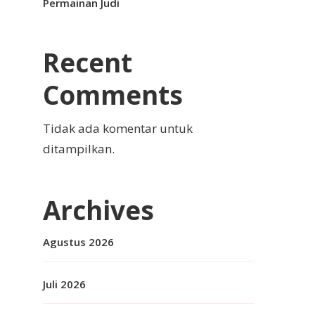
Permainan Judi
Recent
Comments
Tidak ada komentar untuk
ditampilkan.
Archives
Agustus 2026
Juli 2026