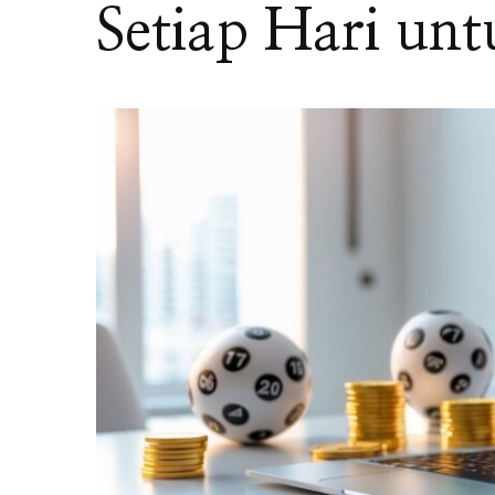
Setiap Hari un