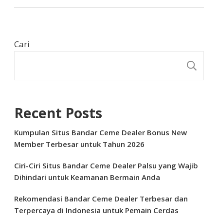
Cari
C
Recent Posts
Kumpulan Situs Bandar Ceme Dealer Bonus New
Member Terbesar untuk Tahun 2026
Ciri-Ciri Situs Bandar Ceme Dealer Palsu yang Wajib
Dihindari untuk Keamanan Bermain Anda
Rekomendasi Bandar Ceme Dealer Terbesar dan
Terpercaya di Indonesia untuk Pemain Cerdas