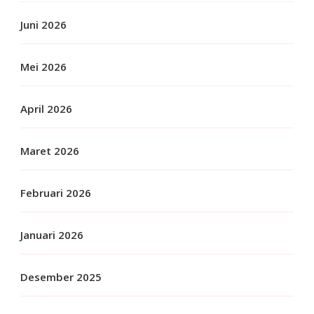
Juni 2026
Mei 2026
April 2026
Maret 2026
Februari 2026
Januari 2026
Desember 2025