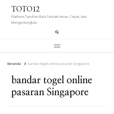
TOTO12
Platform Taruhan Bola Terbaik Aman, Cepat, dan
Menguntungkan
Beranda
bandar togel online pasaran Singapore
bandar togel online
pasaran Singapore