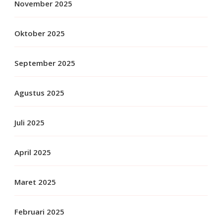
November 2025
Oktober 2025
September 2025
Agustus 2025
Juli 2025
April 2025
Maret 2025
Februari 2025