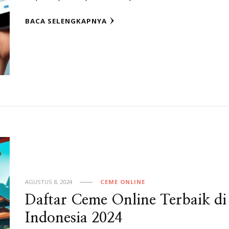
BACA SELENGKAPNYA
AGUSTUS 8, 2024
CEME ONLINE
Daftar Ceme Online Terbaik di
Indonesia 2024