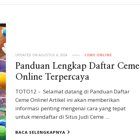
UPDATED ON
AGUSTUS 6, 2024
CEME ONLINE
Panduan Lengkap Daftar Ceme
Online Terpercaya
TOTO12 – Selamat datang di Panduan Daftar
Ceme Online! Artikel ini akan memberikan
informasi penting mengenai cara yang tepat
untuk mendaftar di Situs Judi Ceme …
BACA SELENGKAPNYA