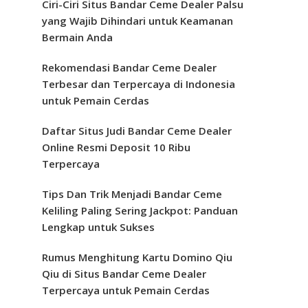
Ciri-Ciri Situs Bandar Ceme Dealer Palsu
yang Wajib Dihindari untuk Keamanan
Bermain Anda
Rekomendasi Bandar Ceme Dealer
Terbesar dan Terpercaya di Indonesia
untuk Pemain Cerdas
Daftar Situs Judi Bandar Ceme Dealer
Online Resmi Deposit 10 Ribu
Terpercaya
Tips Dan Trik Menjadi Bandar Ceme
Keliling Paling Sering Jackpot: Panduan
Lengkap untuk Sukses
Rumus Menghitung Kartu Domino Qiu
Qiu di Situs Bandar Ceme Dealer
Terpercaya untuk Pemain Cerdas