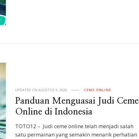
UPDATED ON
AGUSTUS 5, 2024
CEME ONLINE
Panduan Menguasai Judi Ceme
Online di Indonesia
TOTO12 – Judi ceme online telah menjadi salah
satu permainan yang semakin menarik perhatian