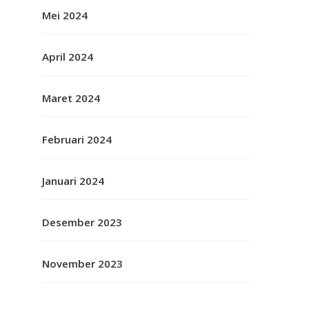
Mei 2024
April 2024
Maret 2024
Februari 2024
Januari 2024
Desember 2023
November 2023