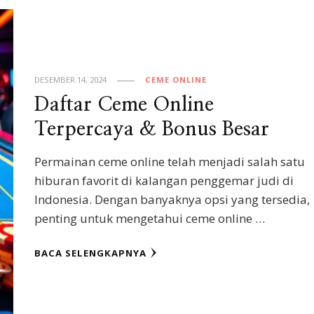
DESEMBER 14, 2024
CEME ONLINE
Daftar Ceme Online
Terpercaya & Bonus Besar
Permainan ceme online telah menjadi salah satu
hiburan favorit di kalangan penggemar judi di
Indonesia. Dengan banyaknya opsi yang tersedia,
penting untuk mengetahui ceme online …
BACA SELENGKAPNYA