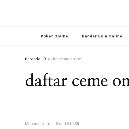
Poker Online
Bandar Bola Online
Beranda
daftar ceme online
daftar ceme on
Menampilkan: 1 - 8 dari 8 HASIL