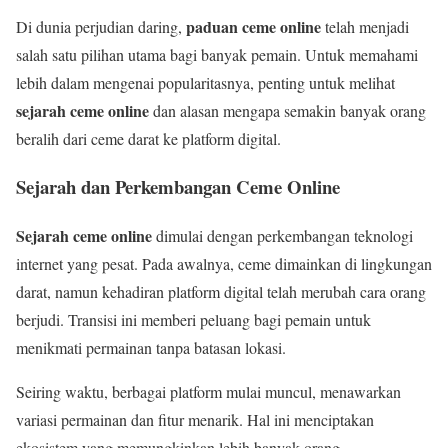
paduan ceme online
Di dunia perjudian daring,
telah menjadi
salah satu pilihan utama bagi banyak pemain. Untuk memahami
lebih dalam mengenai popularitasnya, penting untuk melihat
sejarah ceme online
dan alasan mengapa semakin banyak orang
beralih dari ceme darat ke platform digital.
Sejarah dan Perkembangan Ceme Online
Sejarah ceme online
dimulai dengan perkembangan teknologi
internet yang pesat. Pada awalnya, ceme dimainkan di lingkungan
darat, namun kehadiran platform digital telah merubah cara orang
berjudi. Transisi ini memberi peluang bagi pemain untuk
menikmati permainan tanpa batasan lokasi.
Seiring waktu, berbagai platform mulai muncul, menawarkan
variasi permainan dan fitur menarik. Hal ini menciptakan
ekosistem yang memungkinkan lebih banyak orang