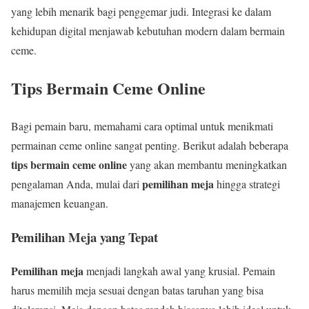
yang lebih menarik bagi penggemar judi. Integrasi ke dalam
kehidupan digital menjawab kebutuhan modern dalam bermain
ceme.
Tips Bermain Ceme Online
Bagi pemain baru, memahami cara optimal untuk menikmati
permainan ceme online sangat penting. Berikut adalah beberapa
tips bermain ceme online
yang akan membantu meningkatkan
pemilihan meja
pengalaman Anda, mulai dari
hingga strategi
manajemen keuangan.
Pemilihan Meja yang Tepat
Pemilihan meja
menjadi langkah awal yang krusial. Pemain
harus memilih meja sesuai dengan batas taruhan yang bisa