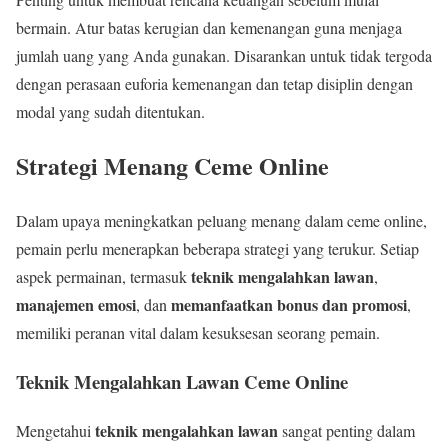
bermain. Atur batas kerugian dan kemenangan guna menjaga
jumlah uang yang Anda gunakan. Disarankan untuk tidak tergoda
dengan perasaan euforia kemenangan dan tetap disiplin dengan
modal yang sudah ditentukan.
Strategi Menang Ceme Online
Dalam upaya meningkatkan peluang menang dalam ceme online,
pemain perlu menerapkan beberapa strategi yang terukur. Setiap
teknik mengalahkan lawan
aspek permainan, termasuk
,
manajemen emosi
memanfaatkan bonus dan promosi
, dan
,
memiliki peranan vital dalam kesuksesan seorang pemain.
Teknik Mengalahkan Lawan Ceme Online
teknik mengalahkan lawan
Mengetahui
sangat penting dalam