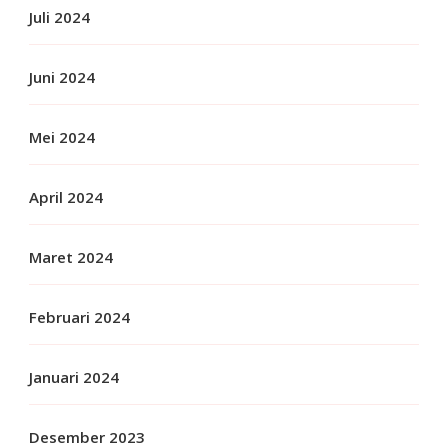
Juli 2024
Juni 2024
Mei 2024
April 2024
Maret 2024
Februari 2024
Januari 2024
Desember 2023