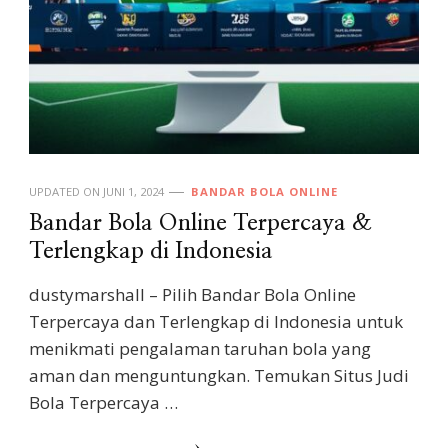
UPDATED ON
JUNI 1, 2024
BANDAR BOLA ONLINE
Bandar Bola Online Terpercaya &
Terlengkap di Indonesia
dustymarshall – Pilih Bandar Bola Online
Terpercaya dan Terlengkap di Indonesia untuk
menikmati pengalaman taruhan bola yang
aman dan menguntungkan. Temukan Situs Judi
Bola Terpercaya …