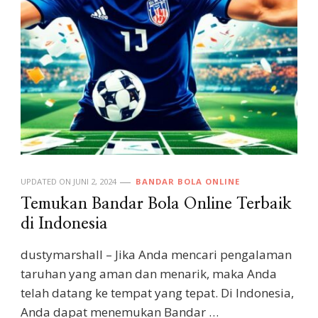
UPDATED ON
JUNI 2, 2024
BANDAR BOLA ONLINE
Temukan Bandar Bola Online Terbaik
di Indonesia
dustymarshall – Jika Anda mencari pengalaman
taruhan yang aman dan menarik, maka Anda
telah datang ke tempat yang tepat. Di Indonesia,
Anda dapat menemukan Bandar …