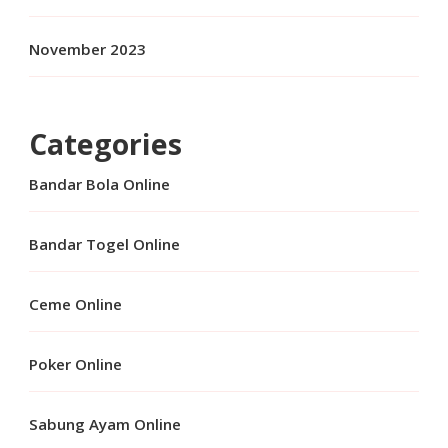
November 2023
Categories
Bandar Bola Online
Bandar Togel Online
Ceme Online
Poker Online
Sabung Ayam Online