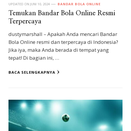
UPDATED ON
JUNI 10, 2024
BANDAR BOLA ONLINE
Temukan Bandar Bola Online Resmi
Terpercaya
dustymarshall – Apakah Anda mencari Bandar
Bola Online resmi dan terpercaya di Indonesia?
Jika iya, maka Anda berada di tempat yang
tepat! Di bagian ini, …
BACA SELENGKAPNYA