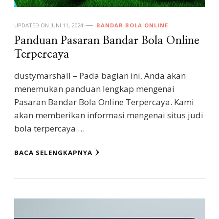
UPDATED ON
JUNI 11, 2024
BANDAR BOLA ONLINE
Panduan Pasaran Bandar Bola Online
Terpercaya
dustymarshall – Pada bagian ini, Anda akan
menemukan panduan lengkap mengenai
Pasaran Bandar Bola Online Terpercaya. Kami
akan memberikan informasi mengenai situs judi
bola terpercaya …
BACA SELENGKAPNYA