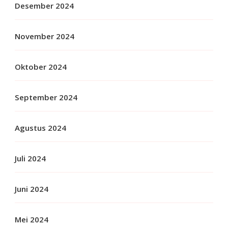
Desember 2024
November 2024
Oktober 2024
September 2024
Agustus 2024
Juli 2024
Juni 2024
Mei 2024