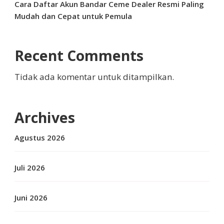
Cara Daftar Akun Bandar Ceme Dealer Resmi Paling
Mudah dan Cepat untuk Pemula
Recent Comments
Tidak ada komentar untuk ditampilkan.
Archives
Agustus 2026
Juli 2026
Juni 2026