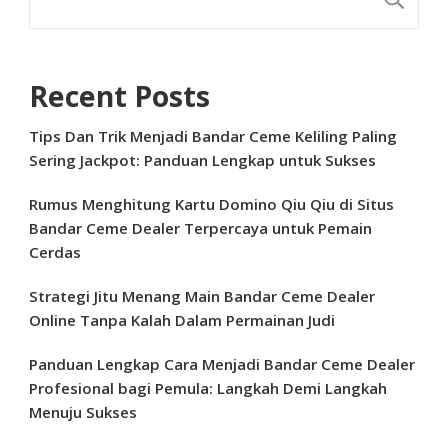
Recent Posts
Tips Dan Trik Menjadi Bandar Ceme Keliling Paling
Sering Jackpot: Panduan Lengkap untuk Sukses
Rumus Menghitung Kartu Domino Qiu Qiu di Situs
Bandar Ceme Dealer Terpercaya untuk Pemain
Cerdas
Strategi Jitu Menang Main Bandar Ceme Dealer
Online Tanpa Kalah Dalam Permainan Judi
Panduan Lengkap Cara Menjadi Bandar Ceme Dealer
Profesional bagi Pemula: Langkah Demi Langkah
Menuju Sukses