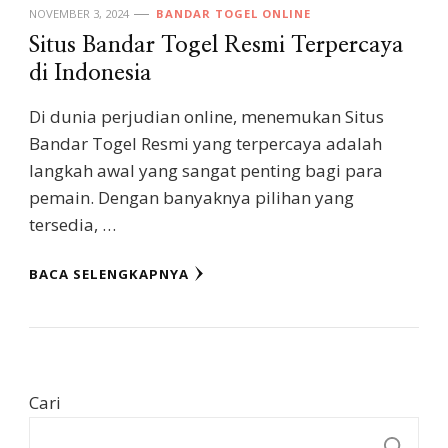
NOVEMBER 3, 2024
BANDAR TOGEL ONLINE
Situs Bandar Togel Resmi Terpercaya
di Indonesia
Di dunia perjudian online, menemukan Situs
Bandar Togel Resmi yang terpercaya adalah
langkah awal yang sangat penting bagi para
pemain. Dengan banyaknya pilihan yang
tersedia, …
BACA SELENGKAPNYA
Cari
C