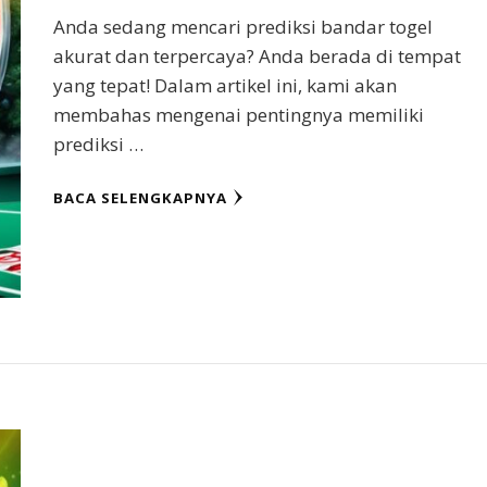
Anda sedang mencari prediksi bandar togel
akurat dan terpercaya? Anda berada di tempat
yang tepat! Dalam artikel ini, kami akan
membahas mengenai pentingnya memiliki
prediksi …
BACA SELENGKAPNYA