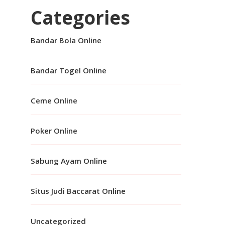
Categories
Bandar Bola Online
Bandar Togel Online
Ceme Online
Poker Online
Sabung Ayam Online
Situs Judi Baccarat Online
Uncategorized