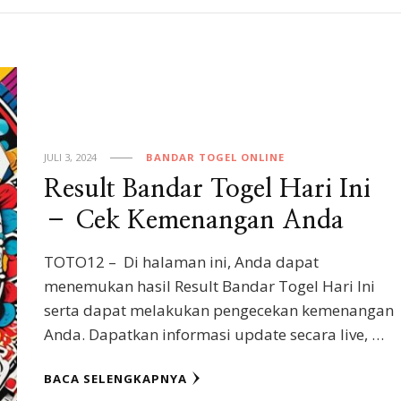
JULI 3, 2024
BANDAR TOGEL ONLINE
Result Bandar Togel Hari Ini
– Cek Kemenangan Anda
TOTO12 – Di halaman ini, Anda dapat
menemukan hasil Result Bandar Togel Hari Ini
serta dapat melakukan pengecekan kemenangan
Anda. Dapatkan informasi update secara live, …
BACA SELENGKAPNYA