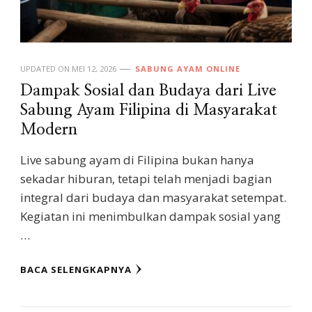
UPDATED ON
MEI 12, 2026
SABUNG AYAM ONLINE
Dampak Sosial dan Budaya dari Live
Sabung Ayam Filipina di Masyarakat
Modern
Live sabung ayam di Filipina bukan hanya
sekadar hiburan, tetapi telah menjadi bagian
integral dari budaya dan masyarakat setempat.
Kegiatan ini menimbulkan dampak sosial yang
…
BACA SELENGKAPNYA