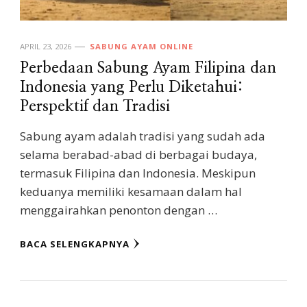
APRIL 23, 2026
SABUNG AYAM ONLINE
Perbedaan Sabung Ayam Filipina dan
Indonesia yang Perlu Diketahui:
Perspektif dan Tradisi
Sabung ayam adalah tradisi yang sudah ada
selama berabad-abad di berbagai budaya,
termasuk Filipina dan Indonesia. Meskipun
keduanya memiliki kesamaan dalam hal
menggairahkan penonton dengan …
BACA SELENGKAPNYA