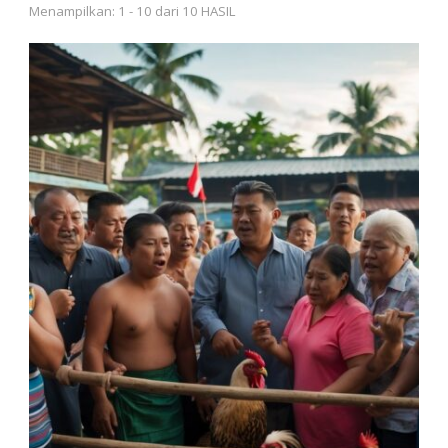
Menampilkan: 1 - 10 dari 10 HASIL