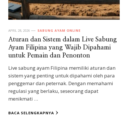
APRIL 28, 2026
SABUNG AYAM ONLINE
Aturan dan Sistem dalam Live Sabung
Ayam Filipina yang Wajib Dipahami
untuk Pemain dan Penonton
Live sabung ayam Filipina memiliki aturan dan
sistem yang penting untuk dipahami oleh para
penggemar dan peternak. Dengan memahami
regulasi yang berlaku, seseorang dapat
menikmati …
BACA SELENGKAPNYA