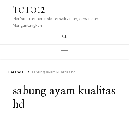
TOTO12
Platform Taruhan Bola Terbaik Aman, Cepat, dan
Menguntungkan
Beranda
sabung ayam kualitas hd
sabung ayam kualitas
hd