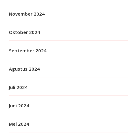
November 2024
Oktober 2024
September 2024
Agustus 2024
Juli 2024
Juni 2024
Mei 2024