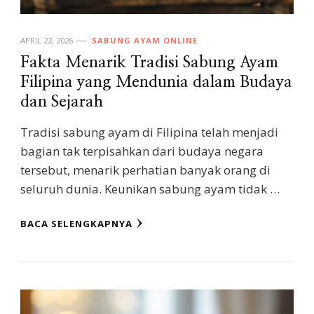
APRIL 22, 2026
SABUNG AYAM ONLINE
Fakta Menarik Tradisi Sabung Ayam
Filipina yang Mendunia dalam Budaya
dan Sejarah
Tradisi sabung ayam di Filipina telah menjadi
bagian tak terpisahkan dari budaya negara
tersebut, menarik perhatian banyak orang di
seluruh dunia. Keunikan sabung ayam tidak …
BACA SELENGKAPNYA