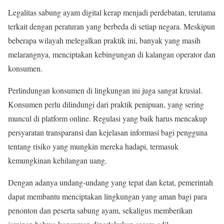
Legalitas sabung ayam digital kerap menjadi perdebatan, terutama
terkait dengan peraturan yang berbeda di setiap negara. Meskipun
beberapa wilayah melegalkan praktik ini, banyak yang masih
melarangnya, menciptakan kebingungan di kalangan operator dan
konsumen.
Perlindungan konsumen di lingkungan ini juga sangat krusial.
Konsumen perlu dilindungi dari praktik penipuan, yang sering
muncul di platform online. Regulasi yang baik harus mencakup
persyaratan transparansi dan kejelasan informasi bagi pengguna
tentang risiko yang mungkin mereka hadapi, termasuk
kemungkinan kehilangan uang.
Dengan adanya undang-undang yang tepat dan ketat, pemerintah
dapat membantu menciptakan lingkungan yang aman bagi para
penonton dan peserta sabung ayam, sekaligus memberikan