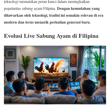
teknologi memainkan peran kunci dalam meningkatkan
Dengan kemudahan yang
popularitas sabung ayam Filipina.
ditawarkan oleh teknologi, tradisi ini semakin relevan di era
modern dan terus menarik perhatian generasi baru.
Evolusi Live Sabung Ayam di Filipina