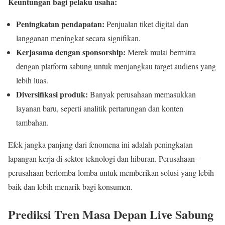
Keuntungan bagi pelaku usaha:
Peningkatan pendapatan:
Penjualan tiket digital dan
langganan meningkat secara signifikan.
Kerjasama dengan sponsorship:
Merek mulai bermitra
dengan platform sabung untuk menjangkau target audiens yang
lebih luas.
Diversifikasi produk:
Banyak perusahaan memasukkan
layanan baru, seperti analitik pertarungan dan konten
tambahan.
Efek jangka panjang dari fenomena ini adalah peningkatan
lapangan kerja di sektor teknologi dan hiburan. Perusahaan-
perusahaan berlomba-lomba untuk memberikan solusi yang lebih
baik dan lebih menarik bagi konsumen.
Prediksi Tren Masa Depan Live Sabung