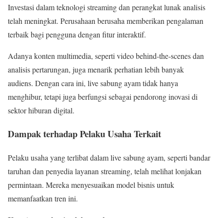
Investasi dalam teknologi streaming dan perangkat lunak analisis
telah meningkat. Perusahaan berusaha memberikan pengalaman
terbaik bagi pengguna dengan fitur interaktif.
Adanya konten multimedia, seperti video behind-the-scenes dan
analisis pertarungan, juga menarik perhatian lebih banyak
audiens. Dengan cara ini, live sabung ayam tidak hanya
menghibur, tetapi juga berfungsi sebagai pendorong inovasi di
sektor hiburan digital.
Dampak terhadap Pelaku Usaha Terkait
Pelaku usaha yang terlibat dalam live sabung ayam, seperti bandar
taruhan dan penyedia layanan streaming, telah melihat lonjakan
permintaan. Mereka menyesuaikan model bisnis untuk
memanfaatkan tren ini.