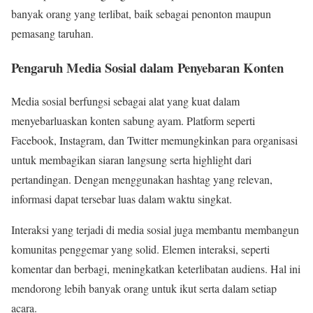
banyak orang yang terlibat, baik sebagai penonton maupun
pemasang taruhan.
Pengaruh Media Sosial dalam Penyebaran Konten
Media sosial berfungsi sebagai alat yang kuat dalam
menyebarluaskan konten sabung ayam. Platform seperti
Facebook, Instagram, dan Twitter memungkinkan para organisasi
untuk membagikan siaran langsung serta highlight dari
pertandingan. Dengan menggunakan hashtag yang relevan,
informasi dapat tersebar luas dalam waktu singkat.
Interaksi yang terjadi di media sosial juga membantu membangun
komunitas penggemar yang solid. Elemen interaksi, seperti
komentar dan berbagi, meningkatkan keterlibatan audiens. Hal ini
mendorong lebih banyak orang untuk ikut serta dalam setiap
acara.