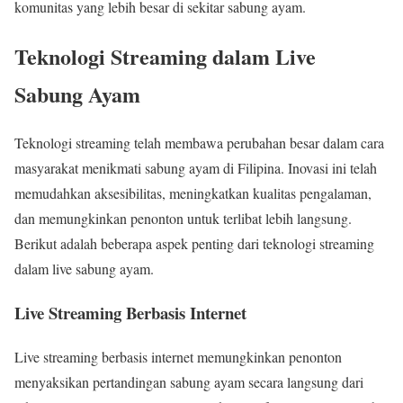
komunitas yang lebih besar di sekitar sabung ayam.
Teknologi Streaming dalam Live
Sabung Ayam
Teknologi streaming telah membawa perubahan besar dalam cara
masyarakat menikmati sabung ayam di Filipina. Inovasi ini telah
memudahkan aksesibilitas, meningkatkan kualitas pengalaman,
dan memungkinkan penonton untuk terlibat lebih langsung.
Berikut adalah beberapa aspek penting dari teknologi streaming
dalam live sabung ayam.
Live Streaming Berbasis Internet
Live streaming berbasis internet memungkinkan penonton
menyaksikan pertandingan sabung ayam secara langsung dari