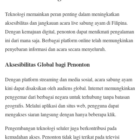
Teknologi memainkan peran penting dalam meningkatkan
aksesibilitas dan jangkauan acara live sabung ayam di Filipina.
Dengan kemajuan digital, penonton dapat menikmati pengalaman
ini dari mana saja. Berbagai platform online telah memungkinkan
penyebaran informasi dan acara secara menyeluruh.
Aksesibilitas Global bagi Penonton
Dengan platform streaming dan media sosial, acara sabung ayam
kini dapat disaksikan oleh audiens global. Internet memungkinkan
penggemar dari berbagai negara untuk terhubung tanpa batasan
geografis. Melalui aplikasi dan situs web, pengguna dapat
mengakses siaran langsung dengan hanya beberapa klik.
Pengembangan teknologi seluler juga berkontribusi pada
kemudahan akses. Penonton tidak lagi terikat pada televisi