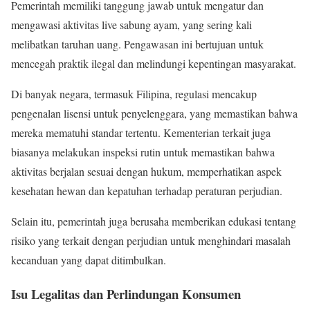
Pemerintah memiliki tanggung jawab untuk mengatur dan
mengawasi aktivitas live sabung ayam, yang sering kali
melibatkan taruhan uang. Pengawasan ini bertujuan untuk
mencegah praktik ilegal dan melindungi kepentingan masyarakat.
Di banyak negara, termasuk Filipina, regulasi mencakup
pengenalan lisensi untuk penyelenggara, yang memastikan bahwa
mereka mematuhi standar tertentu. Kementerian terkait juga
biasanya melakukan inspeksi rutin untuk memastikan bahwa
aktivitas berjalan sesuai dengan hukum, memperhatikan aspek
kesehatan hewan dan kepatuhan terhadap peraturan perjudian.
Selain itu, pemerintah juga berusaha memberikan edukasi tentang
risiko yang terkait dengan perjudian untuk menghindari masalah
kecanduan yang dapat ditimbulkan.
Isu Legalitas dan Perlindungan Konsumen