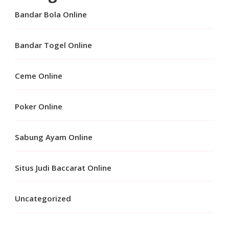
Bandar Bola Online
Bandar Togel Online
Ceme Online
Poker Online
Sabung Ayam Online
Situs Judi Baccarat Online
Uncategorized