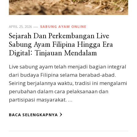
APRIL 25, 2026
SABUNG AYAM ONLINE
Sejarah Dan Perkembangan Live
Sabung Ayam Filipina Hingga Era
Digital: Tinjauan Mendalam
Live sabung ayam telah menjadi bagian integral
dari budaya Filipina selama berabad-abad.
Seiring berjalannya waktu, tradisi ini mengalami
perubahan dalam cara pelaksanaan dan
partisipasi masyarakat. …
BACA SELENGKAPNYA