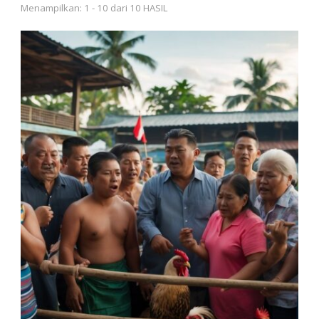
Menampilkan: 1 - 10 dari 10 HASIL