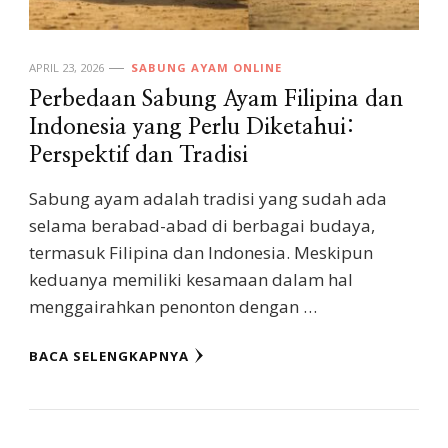
APRIL 23, 2026
SABUNG AYAM ONLINE
Perbedaan Sabung Ayam Filipina dan
Indonesia yang Perlu Diketahui:
Perspektif dan Tradisi
Sabung ayam adalah tradisi yang sudah ada
selama berabad-abad di berbagai budaya,
termasuk Filipina dan Indonesia. Meskipun
keduanya memiliki kesamaan dalam hal
menggairahkan penonton dengan …
BACA SELENGKAPNYA