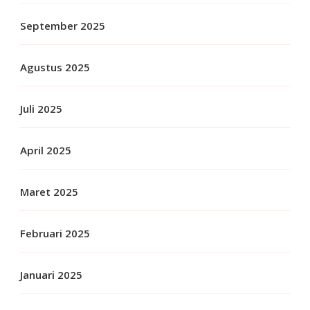
September 2025
Agustus 2025
Juli 2025
April 2025
Maret 2025
Februari 2025
Januari 2025