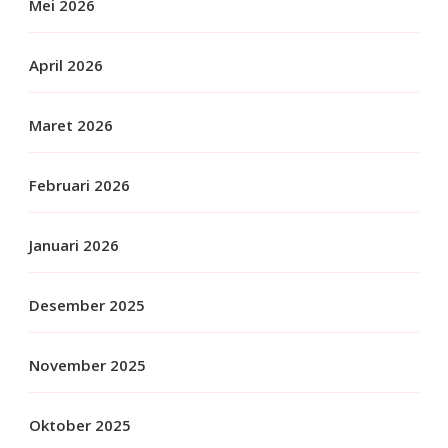
Mei 2026
April 2026
Maret 2026
Februari 2026
Januari 2026
Desember 2025
November 2025
Oktober 2025