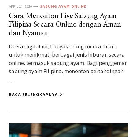
APRIL 21, 2026
SABUNG AYAM ONLINE
Cara Menonton Live Sabung Ayam
Filipina Secara Online dengan Aman
dan Nyaman
Di era digital ini, banyak orang mencari cara
untuk menikmati berbagai jenis hiburan secara
online, termasuk sabung ayam. Bagi penggemar
sabung ayam Filipina, menonton pertandingan
…
BACA SELENGKAPNYA