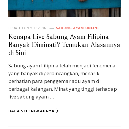
UPDATED ON
MEI 12, 2026
SABUNG AYAM ONLINE
Kenapa Live Sabung Ayam Filipina
Banyak Diminati? Temukan Alasannya
di Sini
Sabung ayam Filipina telah menjadi fenomena
yang banyak diperbincangkan, menarik
perhatian para penggemar adu ayam di
berbagai kalangan. Minat yang tinggi terhadap
live sabung ayam …
BACA SELENGKAPNYA