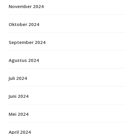
November 2024
Oktober 2024
September 2024
Agustus 2024
Juli 2024
Juni 2024
Mei 2024
April 2024