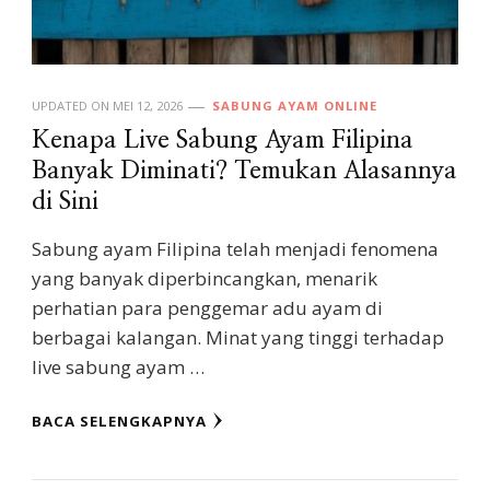
UPDATED ON
MEI 12, 2026
SABUNG AYAM ONLINE
Kenapa Live Sabung Ayam Filipina
Banyak Diminati? Temukan Alasannya
di Sini
Sabung ayam Filipina telah menjadi fenomena
yang banyak diperbincangkan, menarik
perhatian para penggemar adu ayam di
berbagai kalangan. Minat yang tinggi terhadap
live sabung ayam …
BACA SELENGKAPNYA