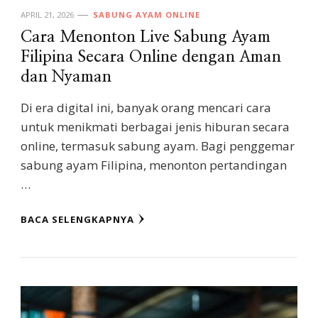
APRIL 21, 2026
SABUNG AYAM ONLINE
Cara Menonton Live Sabung Ayam
Filipina Secara Online dengan Aman
dan Nyaman
Di era digital ini, banyak orang mencari cara
untuk menikmati berbagai jenis hiburan secara
online, termasuk sabung ayam. Bagi penggemar
sabung ayam Filipina, menonton pertandingan
…
BACA SELENGKAPNYA