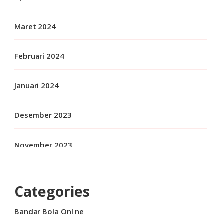
Maret 2024
Februari 2024
Januari 2024
Desember 2023
November 2023
Categories
Bandar Bola Online