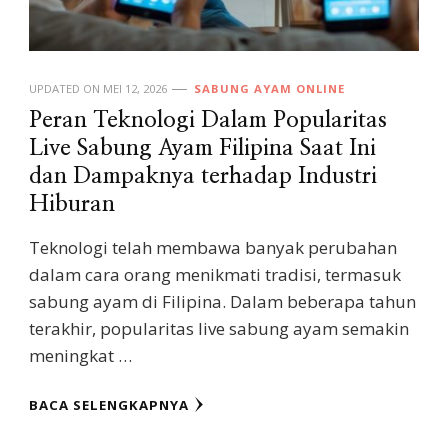
UPDATED ON
MEI 12, 2026
SABUNG AYAM ONLINE
Peran Teknologi Dalam Popularitas
Live Sabung Ayam Filipina Saat Ini
dan Dampaknya terhadap Industri
Hiburan
Teknologi telah membawa banyak perubahan
dalam cara orang menikmati tradisi, termasuk
sabung ayam di Filipina. Dalam beberapa tahun
terakhir, popularitas live sabung ayam semakin
meningkat …
BACA SELENGKAPNYA