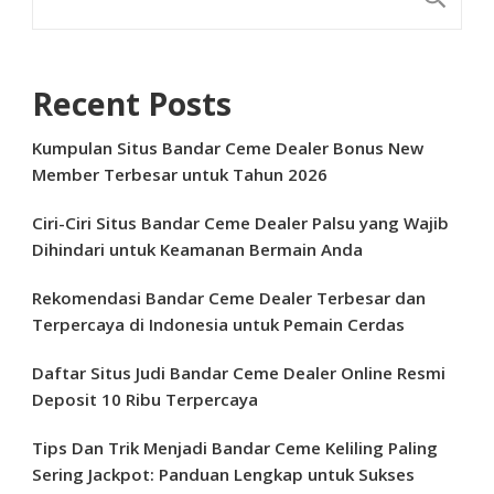
Recent Posts
Kumpulan Situs Bandar Ceme Dealer Bonus New
Member Terbesar untuk Tahun 2026
Ciri-Ciri Situs Bandar Ceme Dealer Palsu yang Wajib
Dihindari untuk Keamanan Bermain Anda
Rekomendasi Bandar Ceme Dealer Terbesar dan
Terpercaya di Indonesia untuk Pemain Cerdas
Daftar Situs Judi Bandar Ceme Dealer Online Resmi
Deposit 10 Ribu Terpercaya
Tips Dan Trik Menjadi Bandar Ceme Keliling Paling
Sering Jackpot: Panduan Lengkap untuk Sukses