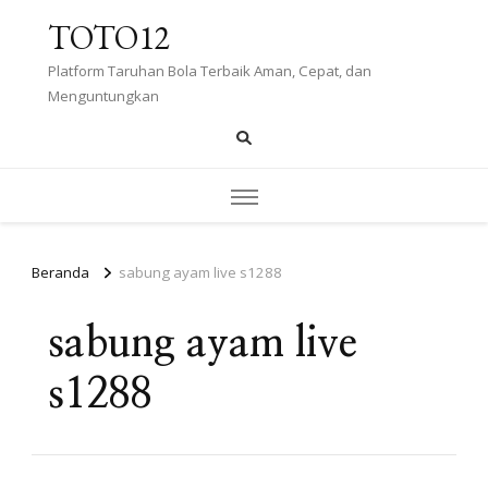
TOTO12
Platform Taruhan Bola Terbaik Aman, Cepat, dan
Menguntungkan
Beranda
sabung ayam live s1288
sabung ayam live
s1288