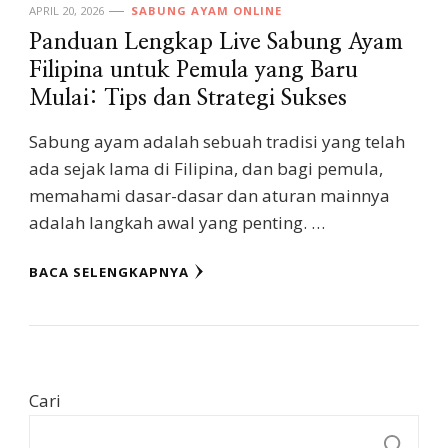
APRIL 20, 2026
SABUNG AYAM ONLINE
Panduan Lengkap Live Sabung Ayam
Filipina untuk Pemula yang Baru
Mulai: Tips dan Strategi Sukses
Sabung ayam adalah sebuah tradisi yang telah
ada sejak lama di Filipina, dan bagi pemula,
memahami dasar-dasar dan aturan mainnya
adalah langkah awal yang penting. …
BACA SELENGKAPNYA
Cari
C