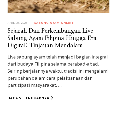
APRIL 25, 2026
SABUNG AYAM ONLINE
Sejarah Dan Perkembangan Live
Sabung Ayam Filipina Hingga Era
Digital: Tinjauan Mendalam
Live sabung ayam telah menjadi bagian integral
dari budaya Filipina selama berabad-abad.
Seiring berjalannya waktu, tradisi ini mengalami
perubahan dalam cara pelaksanaan dan
partisipasi masyarakat. …
BACA SELENGKAPNYA