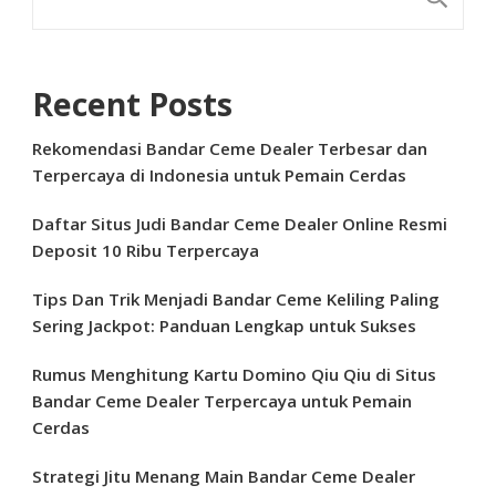
Recent Posts
Rekomendasi Bandar Ceme Dealer Terbesar dan
Terpercaya di Indonesia untuk Pemain Cerdas
Daftar Situs Judi Bandar Ceme Dealer Online Resmi
Deposit 10 Ribu Terpercaya
Tips Dan Trik Menjadi Bandar Ceme Keliling Paling
Sering Jackpot: Panduan Lengkap untuk Sukses
Rumus Menghitung Kartu Domino Qiu Qiu di Situs
Bandar Ceme Dealer Terpercaya untuk Pemain
Cerdas
Strategi Jitu Menang Main Bandar Ceme Dealer