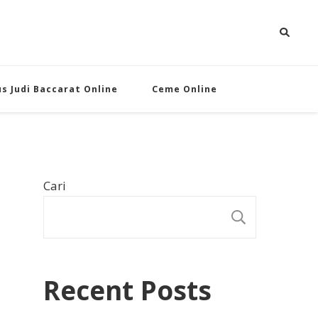
us Judi Baccarat Online
Ceme Online
Cari
CARI
Recent Posts