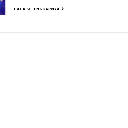
BACA SELENGKAPNYA