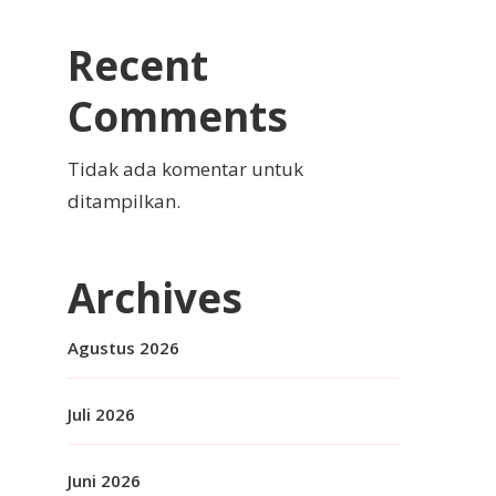
Recent
Comments
Tidak ada komentar untuk
ditampilkan.
Archives
Agustus 2026
Juli 2026
Juni 2026