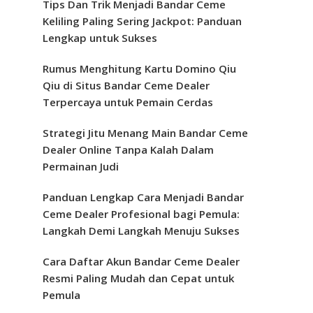
Tips Dan Trik Menjadi Bandar Ceme
Keliling Paling Sering Jackpot: Panduan
Lengkap untuk Sukses
Rumus Menghitung Kartu Domino Qiu
Qiu di Situs Bandar Ceme Dealer
Terpercaya untuk Pemain Cerdas
Strategi Jitu Menang Main Bandar Ceme
Dealer Online Tanpa Kalah Dalam
Permainan Judi
Panduan Lengkap Cara Menjadi Bandar
Ceme Dealer Profesional bagi Pemula:
Langkah Demi Langkah Menuju Sukses
Cara Daftar Akun Bandar Ceme Dealer
Resmi Paling Mudah dan Cepat untuk
Pemula