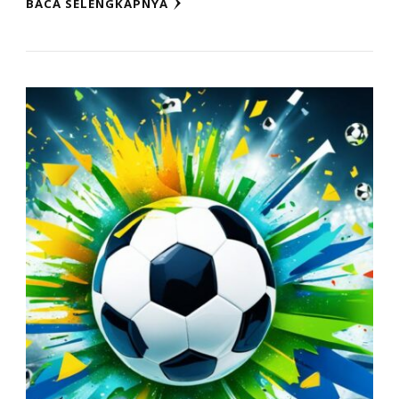
BACA SELENGKAPNYA