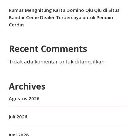
Rumus Menghitung Kartu Domino Qiu Qiu di Situs
Bandar Ceme Dealer Terpercaya untuk Pemain
Cerdas
Recent Comments
Tidak ada komentar untuk ditampilkan.
Archives
Agustus 2026
Juli 2026
Juni 2026