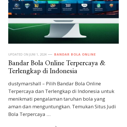
UPDATED ON
JUNI 1, 2024
BANDAR BOLA ONLINE
Bandar Bola Online Terpercaya &
Terlengkap di Indonesia
dustymarshall – Pilih Bandar Bola Online
Terpercaya dan Terlengkap di Indonesia untuk
menikmati pengalaman taruhan bola yang
aman dan menguntungkan. Temukan Situs Judi
Bola Terpercaya …