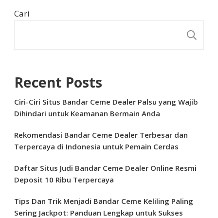
Cari
C
Recent Posts
Ciri-Ciri Situs Bandar Ceme Dealer Palsu yang Wajib
Dihindari untuk Keamanan Bermain Anda
Rekomendasi Bandar Ceme Dealer Terbesar dan
Terpercaya di Indonesia untuk Pemain Cerdas
Daftar Situs Judi Bandar Ceme Dealer Online Resmi
Deposit 10 Ribu Terpercaya
Tips Dan Trik Menjadi Bandar Ceme Keliling Paling
Sering Jackpot: Panduan Lengkap untuk Sukses