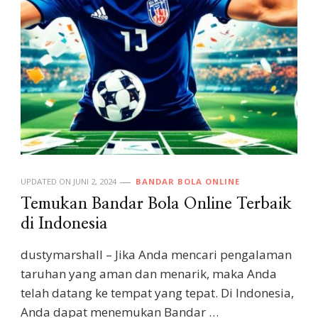
UPDATED ON
JUNI 2, 2024
BANDAR BOLA ONLINE
Temukan Bandar Bola Online Terbaik
di Indonesia
dustymarshall – Jika Anda mencari pengalaman
taruhan yang aman dan menarik, maka Anda
telah datang ke tempat yang tepat. Di Indonesia,
Anda dapat menemukan Bandar …