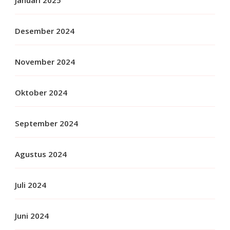
Desember 2024
November 2024
Oktober 2024
September 2024
Agustus 2024
Juli 2024
Juni 2024