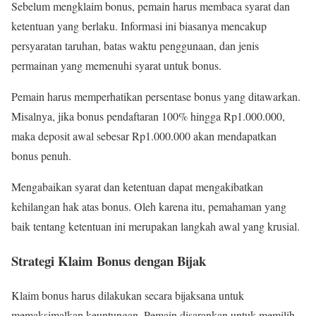
Sebelum mengklaim bonus, pemain harus membaca syarat dan
ketentuan yang berlaku. Informasi ini biasanya mencakup
persyaratan taruhan, batas waktu penggunaan, dan jenis
permainan yang memenuhi syarat untuk bonus.
Pemain harus memperhatikan persentase bonus yang ditawarkan.
Misalnya, jika bonus pendaftaran 100% hingga Rp1.000.000,
maka deposit awal sebesar Rp1.000.000 akan mendapatkan
bonus penuh.
Mengabaikan syarat dan ketentuan dapat mengakibatkan
kehilangan hak atas bonus. Oleh karena itu, pemahaman yang
baik tentang ketentuan ini merupakan langkah awal yang krusial.
Strategi Klaim Bonus dengan Bijak
Klaim bonus harus dilakukan secara bijaksana untuk
memaksimalkan keuntungan. Pemain disarankan untuk memilih