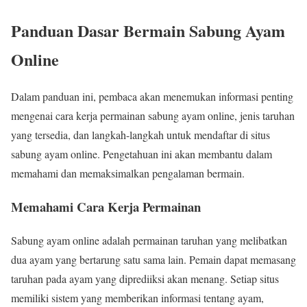
Panduan Dasar Bermain Sabung Ayam
Online
Dalam panduan ini, pembaca akan menemukan informasi penting
mengenai cara kerja permainan sabung ayam online, jenis taruhan
yang tersedia, dan langkah-langkah untuk mendaftar di situs
sabung ayam online. Pengetahuan ini akan membantu dalam
memahami dan memaksimalkan pengalaman bermain.
Memahami Cara Kerja Permainan
Sabung ayam online adalah permainan taruhan yang melibatkan
dua ayam yang bertarung satu sama lain. Pemain dapat memasang
taruhan pada ayam yang diprediiksi akan menang. Setiap situs
memiliki sistem yang memberikan informasi tentang ayam,