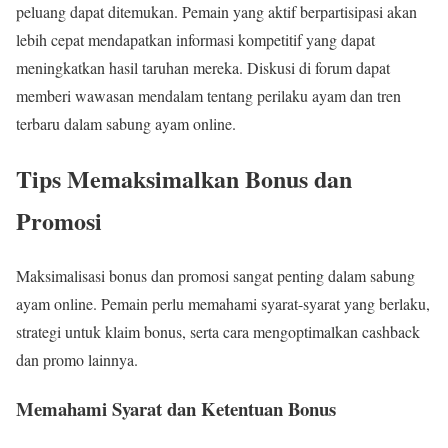
peluang dapat ditemukan. Pemain yang aktif berpartisipasi akan
lebih cepat mendapatkan informasi kompetitif yang dapat
meningkatkan hasil taruhan mereka. Diskusi di forum dapat
memberi wawasan mendalam tentang perilaku ayam dan tren
terbaru dalam sabung ayam online.
Tips Memaksimalkan Bonus dan
Promosi
Maksimalisasi bonus dan promosi sangat penting dalam sabung
ayam online. Pemain perlu memahami syarat-syarat yang berlaku,
strategi untuk klaim bonus, serta cara mengoptimalkan cashback
dan promo lainnya.
Memahami Syarat dan Ketentuan Bonus