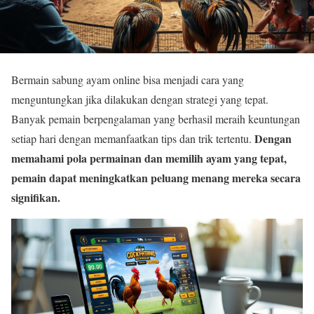
Bermain sabung ayam online bisa menjadi cara yang
menguntungkan jika dilakukan dengan strategi yang tepat.
Banyak pemain berpengalaman yang berhasil meraih keuntungan
Dengan
setiap hari dengan memanfaatkan tips dan trik tertentu.
memahami pola permainan dan memilih ayam yang tepat,
pemain dapat meningkatkan peluang menang mereka secara
signifikan.