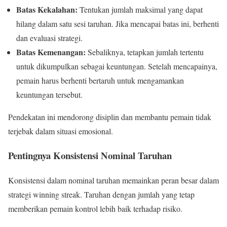
Batas Kekalahan:
Tentukan jumlah maksimal yang dapat
hilang dalam satu sesi taruhan. Jika mencapai batas ini, berhenti
dan evaluasi strategi.
Batas Kemenangan:
Sebaliknya, tetapkan jumlah tertentu
untuk dikumpulkan sebagai keuntungan. Setelah mencapainya,
pemain harus berhenti bertaruh untuk mengamankan
keuntungan tersebut.
Pendekatan ini mendorong disiplin dan membantu pemain tidak
terjebak dalam situasi emosional.
Pentingnya Konsistensi Nominal Taruhan
Konsistensi dalam nominal taruhan memainkan peran besar dalam
strategi winning streak. Taruhan dengan jumlah yang tetap
memberikan pemain kontrol lebih baik terhadap risiko.