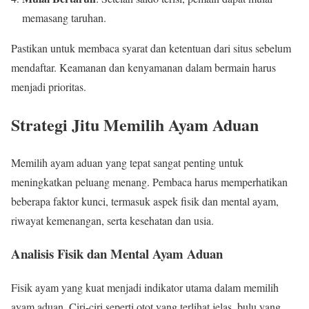
memasang taruhan.
Pastikan untuk membaca syarat dan ketentuan dari situs sebelum
mendaftar. Keamanan dan kenyamanan dalam bermain harus
menjadi prioritas.
Strategi Jitu Memilih Ayam Aduan
Memilih ayam aduan yang tepat sangat penting untuk
meningkatkan peluang menang. Pembaca harus memperhatikan
beberapa faktor kunci, termasuk aspek fisik dan mental ayam,
riwayat kemenangan, serta kesehatan dan usia.
Analisis Fisik dan Mental Ayam Aduan
Fisik ayam yang kuat menjadi indikator utama dalam memilih
ayam aduan. Ciri-ciri seperti otot yang terlihat jelas, bulu yang