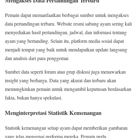
Mengakses Data Pertandingan Terbaru
Pemain dapat memanfaatkan berbagai sumber untuk mengakses
data pertandingan terbaru. Website resmi sabung ayam sering kali
menyediakan hasil pertandingan, jadwal, dan informasi tentang
ayam yang bertanding. Selain itu, platform media sosial dapat
menjadi tempat yang baik untuk mendapatkan update langsung
dan analisis dari para penggemar.
Sumber data seperti forum atau grup diskusi juga menawarkan
insight yang berharga. Data yang akurat dan terbaru akan
memungkinkan pemain untuk mengambil keputusan berdasarkan
fakta, bukan hanya spekulasi.
Menginterpretasi Statistik Kemenangan
Statistik kemenangan setiap ayam dapat memberikan gambaran
yang jelas mengenai performa mereka. Pemain perlu