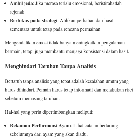
Ambil jeda
: Jika merasa terlalu emosional, beristirahatlah
sejenak.
Berfokus pada strategi
: Alihkan perhatian dari hasil
sementara untuk tetap pada rencana permainan.
Mengendalikan emosi tidak hanya meningkatkan pengalaman
bermain, tetapi juga membantu menjaga konsistensi dalam hasil.
Menghindari Taruhan Tanpa Analisis
Bertaruh tanpa analisis yang tepat adalah kesalahan umum yang
harus dihindari. Pemain harus tetap informatif dan melakukan riset
sebelum memasang taruhan.
Hal-hal yang perlu dipertimbangkan meliputi:
Rekaman Performansi Ayam
: Lihat catatan bertarung
sebelumnya dari ayam yang akan diadu.