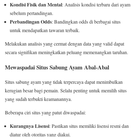
Kondisi Fisik dan Mental
: Analisis kondisi terbaru dari ayam
sebelum pertandingan.
Perbandingan Odds
: Bandingkan odds di berbagai situs
untuk mendapatkan tawaran terbaik.
Melakukan analisis yang cermat dengan data yang valid dapat
secara signifikan meningkatkan peluang memenangkan taruhan.
Mewaspadai Situs Sabung Ayam Abal-Abal
Situs sabung ayam yang tidak terpercaya dapat menimbulkan
kerugian besar bagi pemain. Selalu penting untuk memilih situs
yang sudah terbukti keamanannya.
Beberapa ciri situs yang patut diwaspadai:
Kurangnya Lisensi
: Pastikan situs memiliki lisensi resmi dan
diatur oleh otoritas yang diakui.