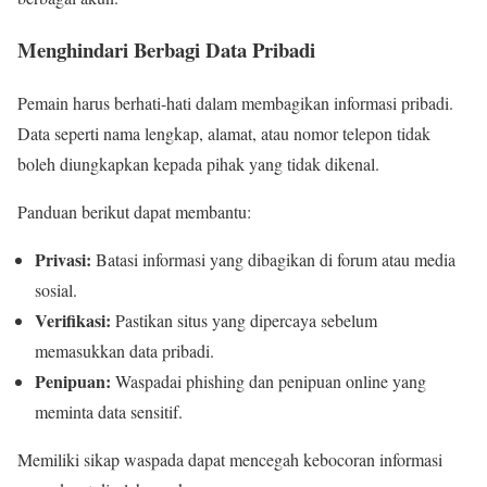
Menghindari Berbagi Data Pribadi
Pemain harus berhati-hati dalam membagikan informasi pribadi.
Data seperti nama lengkap, alamat, atau nomor telepon tidak
boleh diungkapkan kepada pihak yang tidak dikenal.
Panduan berikut dapat membantu:
Privasi:
Batasi informasi yang dibagikan di forum atau media
sosial.
Verifikasi:
Pastikan situs yang dipercaya sebelum
memasukkan data pribadi.
Penipuan:
Waspadai phishing dan penipuan online yang
meminta data sensitif.
Memiliki sikap waspada dapat mencegah kebocoran informasi