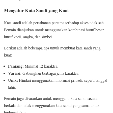
Mengatur Kata Sandi yang Kuat
Kata sandi adalah pertahanan pertama terhadap akses tidak sah.
Pemain dianjurkan untuk menggunakan kombinasi huruf besar,
huruf kecil, angka, dan simbol.
Berikut adalah beberapa tips untuk membuat kata sandi yang
kuat:
Panjang:
Minimal 12 karakter.
Variasi:
Gabungkan berbagai jenis karakter.
Unik:
Hindari menggunakan informasi pribadi, seperti tanggal
lahir.
Pemain juga disarankan untuk mengganti kata sandi secara
berkala dan tidak menggunakan kata sandi yang sama untuk
berbagai akun.