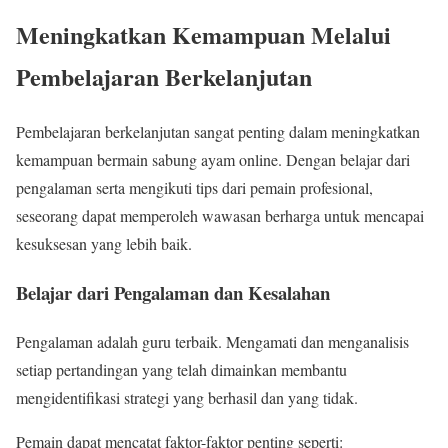
Meningkatkan Kemampuan Melalui
Pembelajaran Berkelanjutan
Pembelajaran berkelanjutan sangat penting dalam meningkatkan
kemampuan bermain sabung ayam online. Dengan belajar dari
pengalaman serta mengikuti tips dari pemain profesional,
seseorang dapat memperoleh wawasan berharga untuk mencapai
kesuksesan yang lebih baik.
Belajar dari Pengalaman dan Kesalahan
Pengalaman adalah guru terbaik. Mengamati dan menganalisis
setiap pertandingan yang telah dimainkan membantu
mengidentifikasi strategi yang berhasil dan yang tidak.
Pemain dapat mencatat faktor-faktor penting seperti: