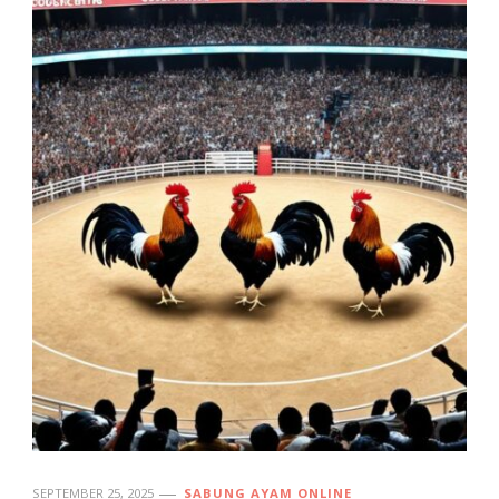
SEPTEMBER 25, 2025
SABUNG AYAM ONLINE