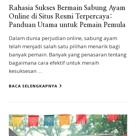
Rahasia Sukses Bermain Sabung Ayam
Online di Situs Resmi Terpercaya:
Panduan Utama untuk Pemain Pemula
Dalam dunia perjudian online, sabung ayam
telah menjadi salah satu pilihan menarik bagi
banyak pemain. Banyak yang penasaran tentang
bagaimana cara efektif untuk meraih
kesuksesan …
BACA SELENGKAPNYA