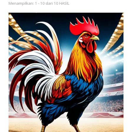
Menampilkan: 1 - 10 dari 10 HASIL