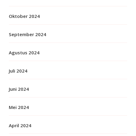
Oktober 2024
September 2024
Agustus 2024
Juli 2024
Juni 2024
Mei 2024
April 2024