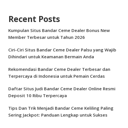
Recent Posts
Kumpulan Situs Bandar Ceme Dealer Bonus New
Member Terbesar untuk Tahun 2026
Ciri-Ciri Situs Bandar Ceme Dealer Palsu yang Wajib
Dihindari untuk Keamanan Bermain Anda
Rekomendasi Bandar Ceme Dealer Terbesar dan
Terpercaya di Indonesia untuk Pemain Cerdas
Daftar Situs Judi Bandar Ceme Dealer Online Resmi
Deposit 10 Ribu Terpercaya
Tips Dan Trik Menjadi Bandar Ceme Keliling Paling
Sering Jackpot: Panduan Lengkap untuk Sukses