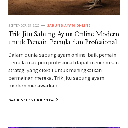
SEPTEMBER 29, 2025
SABUNG AYAM ONLINE
Trik Jitu Sabung Ayam Online Modern
untuk Pemain Pemula dan Profesional
Dalam dunia sabung ayam online, baik pemain
pemula maupun profesional dapat menemukan
strategi yang efektif untuk meningkatkan
permainan mereka. Trik jitu sabung ayam
modern menawarkan …
BACA SELENGKAPNYA