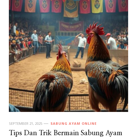
SEPTEMBER 21, 2025
SABUNG AYAM ONLINE
Tips Dan Trik Bermain Sabung Ayam