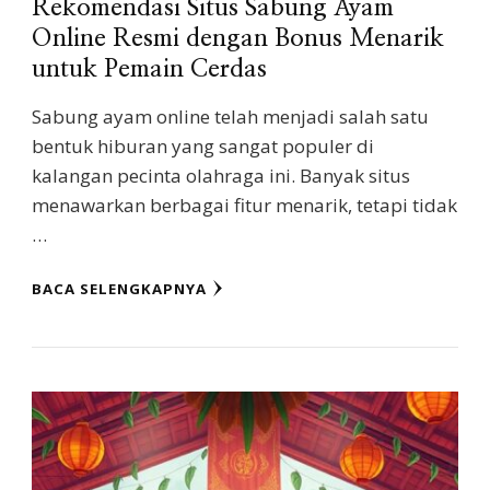
Rekomendasi Situs Sabung Ayam
Online Resmi dengan Bonus Menarik
untuk Pemain Cerdas
Sabung ayam online telah menjadi salah satu
bentuk hiburan yang sangat populer di
kalangan pecinta olahraga ini. Banyak situs
menawarkan berbagai fitur menarik, tetapi tidak
…
BACA SELENGKAPNYA