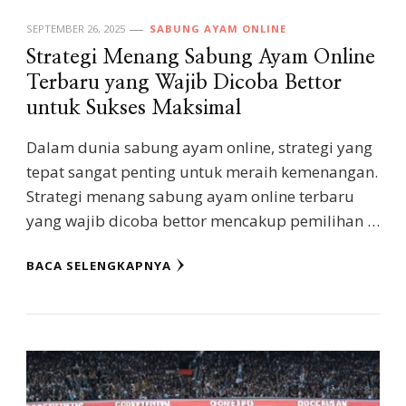
SEPTEMBER 26, 2025
SABUNG AYAM ONLINE
Strategi Menang Sabung Ayam Online
Terbaru yang Wajib Dicoba Bettor
untuk Sukses Maksimal
Dalam dunia sabung ayam online, strategi yang
tepat sangat penting untuk meraih kemenangan.
Strategi menang sabung ayam online terbaru
yang wajib dicoba bettor mencakup pemilihan …
BACA SELENGKAPNYA