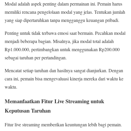
Modal adalah aspek penting dalam permainan ini. Pemain harus
memiliki rencana pengelolaan modal yang jelas. Tentukan jumlah
yang siap dipertaruhkan tanpa mengganggu keuangan pribadi.
Penting untuk tidak terbawa emosi saat bermain. Pecahkan modal
menjadi beberapa bagian. Misalnya, jika modal total adalah
Rp1.000.000, pertimbangkan untuk menggunakan Rp200.000
sebagai taruhan per pertandingan.
Mencatat setiap taruhan dan hasilnya sangat dianjurkan. Dengan
cara ini, pemain bisa mengevaluasi kinerja mereka dari waktu ke
waktu.
Memanfaatkan Fitur Live Streaming untuk
Keputusan Taruhan
Fitur live streaming memberikan keuntungan lebih bagi pemain.