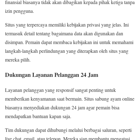
finansial biasanya tidak akan dibagikan kepada pihak ketiga tanpa
izin pengguna.
Situs yang terpercaya memiliki kebijakan privasi yang jelas. Ini
termasuk detail tentang bagaimana data akan digunakan dan
disimpan. Pemain dapat membaca kebijakan ini untuk memahami
langkah-langkah perlindungan yang diterapkan oleh situs yang
mereka pilih.
Dukungan Layanan Pelanggan 24 Jam
Layanan pelanggan yang responsif sangat penting untuk
memberikan kenyamanan saat bermain. Situs sabung ayam online
biasanya menyediakan dukungan 24 jam agar pemain bisa
mendapatkan bantuan kapan saja.
Tim dukungan dapat dihubungi melalui berbagai saluran, seperti
live chat, email, atau telepon. Mereka siap membantu mengatasi