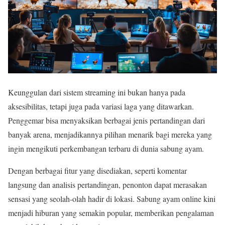
Keunggulan dari sistem streaming ini bukan hanya pada
aksesibilitas, tetapi juga pada variasi laga yang ditawarkan.
Penggemar bisa menyaksikan berbagai jenis pertandingan dari
banyak arena, menjadikannya pilihan menarik bagi mereka yang
ingin mengikuti perkembangan terbaru di dunia sabung ayam.
Dengan berbagai fitur yang disediakan, seperti komentar
langsung dan analisis pertandingan, penonton dapat merasakan
sensasi yang seolah-olah hadir di lokasi. Sabung ayam online kini
menjadi hiburan yang semakin popular, memberikan pengalaman