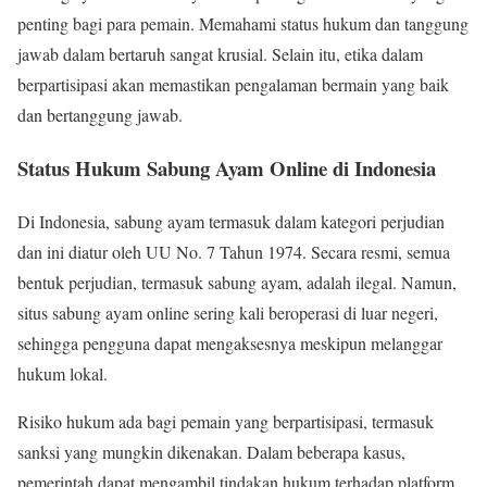
penting bagi para pemain. Memahami status hukum dan tanggung
jawab dalam bertaruh sangat krusial. Selain itu, etika dalam
berpartisipasi akan memastikan pengalaman bermain yang baik
dan bertanggung jawab.
Status Hukum Sabung Ayam Online di Indonesia
Di Indonesia, sabung ayam termasuk dalam kategori perjudian
dan ini diatur oleh UU No. 7 Tahun 1974. Secara resmi, semua
bentuk perjudian, termasuk sabung ayam, adalah ilegal. Namun,
situs sabung ayam online sering kali beroperasi di luar negeri,
sehingga pengguna dapat mengaksesnya meskipun melanggar
hukum lokal.
Risiko hukum ada bagi pemain yang berpartisipasi, termasuk
sanksi yang mungkin dikenakan. Dalam beberapa kasus,
pemerintah dapat mengambil tindakan hukum terhadap platform