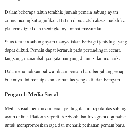
Dalam beberapa tahun terakhir, jumlah pemain sabung ayam
online meningkat signifikan. Hal ini dipicu oleh akses mudah ke
platform digital dan meningkatnya minat masyarakat.
Situs taruhan sabung ayam menyediakan berbagai jenis laga yang
dapat diikuti. Pemain dapat bertaruh pada pertandingan secara
langsung, menambah pengalaman yang dinamis dan menarik.
Data menunjukkan bahwa ribuan pemain baru bergabung setiap
bulannya. Ini menciptakan komunitas yang aktif dan beragam.
Pengaruh Media Sosial
Media sosial memainkan peran penting dalam popularitas sabung
ayam online. Platform seperti Facebook dan Instagram digunakan
untuk mempromosikan laga dan menarik perhatian pemain baru.