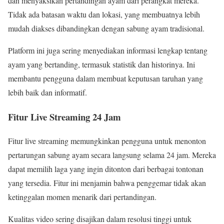
dan menyaksikan pertandingan ayam dari perangkat mereka.
Tidak ada batasan waktu dan lokasi, yang membuatnya lebih
mudah diakses dibandingkan dengan sabung ayam tradisional.
Platform ini juga sering menyediakan informasi lengkap tentang
ayam yang bertanding, termasuk statistik dan historinya. Ini
membantu pengguna dalam membuat keputusan taruhan yang
lebih baik dan informatif.
Fitur Live Streaming 24 Jam
Fitur live streaming memungkinkan pengguna untuk menonton
pertarungan sabung ayam secara langsung selama 24 jam. Mereka
dapat memilih laga yang ingin ditonton dari berbagai tontonan
yang tersedia. Fitur ini menjamin bahwa penggemar tidak akan
ketinggalan momen menarik dari pertandingan.
Kualitas video sering disajikan dalam resolusi tinggi untuk