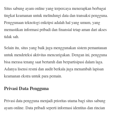
Situs sabung ayam online yang terpercaya menerapkan berbagai
tingkat keamanan untuk melindungi data dan transaksi pengguna.
Penggunaan teknologi enkripsi adalah hal yang umum, yang
memastikan informasi pribadi dan finansial tetap aman dari akses
tidak sah.
Selain itu, situs yang baik juga menggunakan sistem pemantauan
untuk mendeteksi aktivitas mencurigakan. Dengan ini, pengguna
bisa merasa tenang saat bertaruh dan berpartisipasi dalam laga.
Adanya lisensi resmi dan audit berkala juga menambah lapisan
keamanan ekstra untuk para pemain.
Privasi Data Pengguna
Privasi data pengguna menjadi prioritas utama bagi situs sabung
ayam online. Data pribadi seperti informasi identitas dan rincian