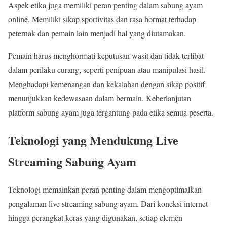
Aspek etika juga memiliki peran penting dalam sabung ayam
online. Memiliki sikap sportivitas dan rasa hormat terhadap
peternak dan pemain lain menjadi hal yang diutamakan.
Pemain harus menghormati keputusan wasit dan tidak terlibat
dalam perilaku curang, seperti penipuan atau manipulasi hasil.
Menghadapi kemenangan dan kekalahan dengan sikap positif
menunjukkan kedewasaan dalam bermain. Keberlanjutan
platform sabung ayam juga tergantung pada etika semua peserta.
Teknologi yang Mendukung Live
Streaming Sabung Ayam
Teknologi memainkan peran penting dalam mengoptimalkan
pengalaman live streaming sabung ayam. Dari koneksi internet
hingga perangkat keras yang digunakan, setiap elemen