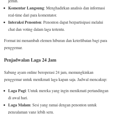
jernih.
Komentar Langsung
: Menghadirkan analisis dan informasi
real-time dari para komentator.
Interaksi Penonton
: Penonton dapat berpartisipasi melalui
chat dan voting dalam laga tertentu.
Format ini menambah elemen hiburan dan keterlibatan bagi para
penggemar.
Penjadwalan Laga 24 Jam
Sabung ayam online beroperasi 24 jam, memungkinkan
penggemar untuk menikmati laga kapan saja. Jadwal mencakup:
Laga Pagi
: Untuk mereka yang ingin menikmati pertandingan
di awal hari.
Laga Malam
: Sesi yang ramai dengan penonton untuk
pengalaman yang lebih seru.