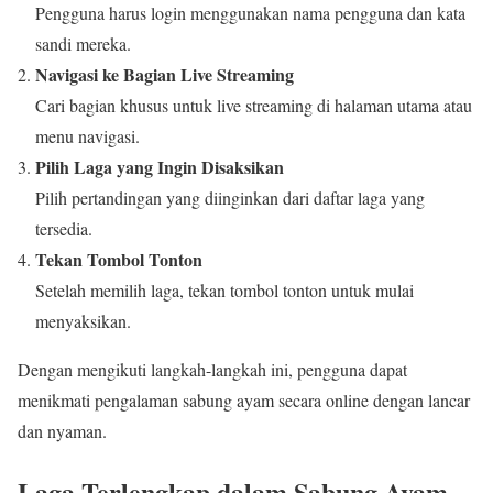
Pengguna harus login menggunakan nama pengguna dan kata
sandi mereka.
Navigasi ke Bagian Live Streaming
Cari bagian khusus untuk live streaming di halaman utama atau
menu navigasi.
Pilih Laga yang Ingin Disaksikan
Pilih pertandingan yang diinginkan dari daftar laga yang
tersedia.
Tekan Tombol Tonton
Setelah memilih laga, tekan tombol tonton untuk mulai
menyaksikan.
Dengan mengikuti langkah-langkah ini, pengguna dapat
menikmati pengalaman sabung ayam secara online dengan lancar
dan nyaman.
Laga Terlengkap dalam Sabung Ayam