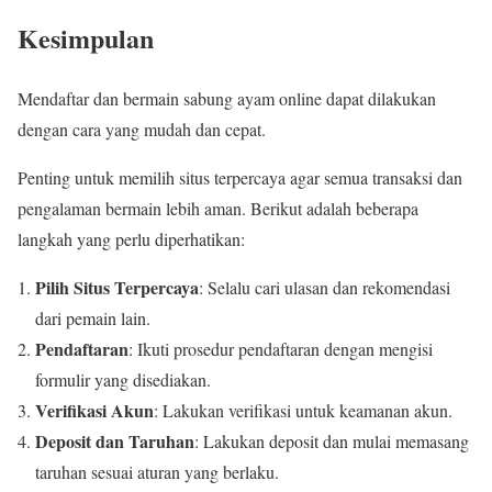
Kesimpulan
Mendaftar dan bermain sabung ayam online dapat dilakukan
dengan cara yang mudah dan cepat.
Penting untuk memilih situs terpercaya agar semua transaksi dan
pengalaman bermain lebih aman. Berikut adalah beberapa
langkah yang perlu diperhatikan:
Pilih Situs Terpercaya
: Selalu cari ulasan dan rekomendasi
dari pemain lain.
Pendaftaran
: Ikuti prosedur pendaftaran dengan mengisi
formulir yang disediakan.
Verifikasi Akun
: Lakukan verifikasi untuk keamanan akun.
Deposit dan Taruhan
: Lakukan deposit dan mulai memasang
taruhan sesuai aturan yang berlaku.