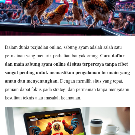
Dalam dunia perjudian online, sabung ayam adalah salah satu
Cara daftar
permainan yang menarik perhatian banyak orang.
dan main sabung ayam online di situs terpercaya tanpa ribet
sangat penting untuk memastikan pengalaman bermain yang
aman dan menyenangkan.
Dengan memilih situs yang tepat,
pemain dapat fokus pada strategi dan permainan tanpa mengalami
kesulitan teknis atau masalah keamanan.