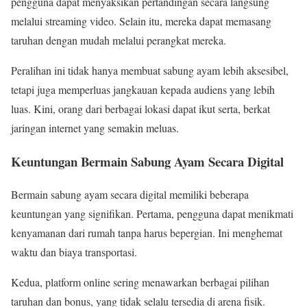
pengguna dapat menyaksikan pertandingan secara langsung
melalui streaming video. Selain itu, mereka dapat memasang
taruhan dengan mudah melalui perangkat mereka.
Peralihan ini tidak hanya membuat sabung ayam lebih aksesibel,
tetapi juga memperluas jangkauan kepada audiens yang lebih
luas. Kini, orang dari berbagai lokasi dapat ikut serta, berkat
jaringan internet yang semakin meluas.
Keuntungan Bermain Sabung Ayam Secara Digital
Bermain sabung ayam secara digital memiliki beberapa
keuntungan yang signifikan. Pertama, pengguna dapat menikmati
kenyamanan dari rumah tanpa harus bepergian. Ini menghemat
waktu dan biaya transportasi.
Kedua, platform online sering menawarkan berbagai pilihan
taruhan dan bonus, yang tidak selalu tersedia di arena fisik.