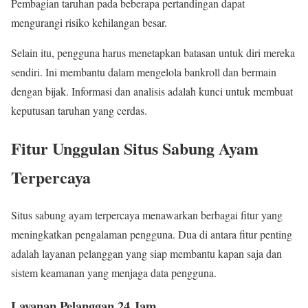
Pembagian taruhan pada beberapa pertandingan dapat
mengurangi risiko kehilangan besar.
Selain itu, pengguna harus menetapkan batasan untuk diri mereka
sendiri. Ini membantu dalam mengelola bankroll dan bermain
dengan bijak. Informasi dan analisis adalah kunci untuk membuat
keputusan taruhan yang cerdas.
Fitur Unggulan Situs Sabung Ayam
Terpercaya
Situs sabung ayam terpercaya menawarkan berbagai fitur yang
meningkatkan pengalaman pengguna. Dua di antara fitur penting
adalah layanan pelanggan yang siap membantu kapan saja dan
sistem keamanan yang menjaga data pengguna.
Layanan Pelanggan 24 Jam