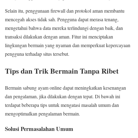
Selain itu, penggunaan firewall dan protokol aman membantu
mencegah akses tidak sah. Pengguna dapat merasa tenang,
mengetahui bahwa data mereka terlindungi dengan baik, dan
transaksi dilakukan dengan aman. Fitur ini menciptakan
lingkungan bermain yang nyaman dan memperkuat kepercayaan
pengguna terhadap situs tersebut.
Tips dan Trik Bermain Tanpa Ribet
Bermain sabung ayam online dapat meningkatkan kesenangan
dan pengalaman, jika dilakukan dengan tepat. Di bawah ini
terdapat beberapa tips untuk mengatasi masalah umum dan
mengoptimalkan pengalaman bermain.
Solusi Permasalahan Umum