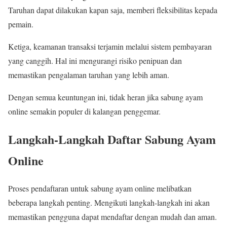
Taruhan dapat dilakukan kapan saja, memberi fleksibilitas kepada
pemain.
Ketiga, keamanan transaksi terjamin melalui sistem pembayaran
yang canggih. Hal ini mengurangi risiko penipuan dan
memastikan pengalaman taruhan yang lebih aman.
Dengan semua keuntungan ini, tidak heran jika sabung ayam
online semakin populer di kalangan penggemar.
Langkah-Langkah Daftar Sabung Ayam
Online
Proses pendaftaran untuk sabung ayam online melibatkan
beberapa langkah penting. Mengikuti langkah-langkah ini akan
memastikan pengguna dapat mendaftar dengan mudah dan aman.