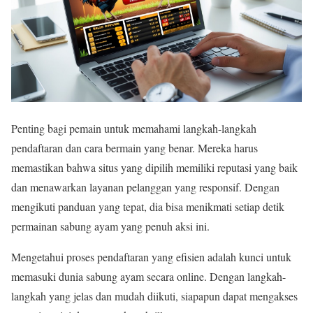
Penting bagi pemain untuk memahami langkah-langkah
pendaftaran dan cara bermain yang benar. Mereka harus
memastikan bahwa situs yang dipilih memiliki reputasi yang baik
dan menawarkan layanan pelanggan yang responsif. Dengan
mengikuti panduan yang tepat, dia bisa menikmati setiap detik
permainan sabung ayam yang penuh aksi ini.
Mengetahui proses pendaftaran yang efisien adalah kunci untuk
memasuki dunia sabung ayam secara online. Dengan langkah-
langkah yang jelas dan mudah diikuti, siapapun dapat mengakses