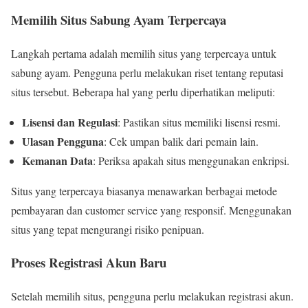
Memilih Situs Sabung Ayam Terpercaya
Langkah pertama adalah memilih situs yang terpercaya untuk
sabung ayam. Pengguna perlu melakukan riset tentang reputasi
situs tersebut. Beberapa hal yang perlu diperhatikan meliputi:
Lisensi dan Regulasi
: Pastikan situs memiliki lisensi resmi.
Ulasan Pengguna
: Cek umpan balik dari pemain lain.
Kemanan Data
: Periksa apakah situs menggunakan enkripsi.
Situs yang terpercaya biasanya menawarkan berbagai metode
pembayaran dan customer service yang responsif. Menggunakan
situs yang tepat mengurangi risiko penipuan.
Proses Registrasi Akun Baru
Setelah memilih situs, pengguna perlu melakukan registrasi akun.