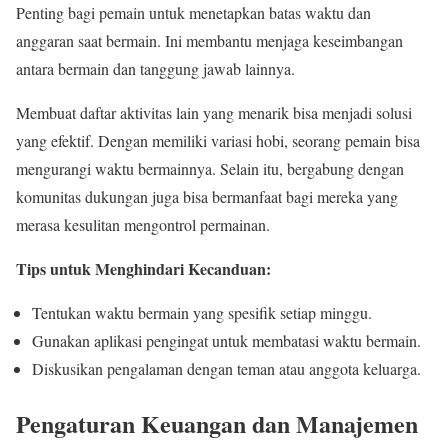
Penting bagi pemain untuk menetapkan batas waktu dan
anggaran saat bermain. Ini membantu menjaga keseimbangan
antara bermain dan tanggung jawab lainnya.
Membuat daftar aktivitas lain yang menarik bisa menjadi solusi
yang efektif. Dengan memiliki variasi hobi, seorang pemain bisa
mengurangi waktu bermainnya. Selain itu, bergabung dengan
komunitas dukungan juga bisa bermanfaat bagi mereka yang
merasa kesulitan mengontrol permainan.
Tips untuk Menghindari Kecanduan:
Tentukan waktu bermain yang spesifik setiap minggu.
Gunakan aplikasi pengingat untuk membatasi waktu bermain.
Diskusikan pengalaman dengan teman atau anggota keluarga.
Pengaturan Keuangan dan Manajemen