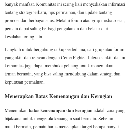
banyak manfaat. Komunitas ini sering kali menyediakan informasi
tentang strategi terbaru, tips permainan, dan update tentang
promosi dari berbagai situs. Melalui forum atau grup media sosial,
pemain dapat saling berbagi pengalaman dan belajar dari
kesalahan orang lain.
Langkah untuk bergabung cukup sederhana; cari grup atau forum
yang aktif dan relevan dengan Ceme Fighter. Interaksi aktif dalam
komunitas juga dapat membuka peluang untuk menemukan
teman bermain, yang bisa saling mendukung dalam strategi dan
keputusan permainan.
Menerapkan Batas Kemenangan dan Kerugian
batas kemenangan dan kerugian
Menentukan
adalah cara yang
bijaksana untuk mengelola keuangan saat bermain. Sebelum
mulai bermain, pemain harus menetapkan target berapa banyak