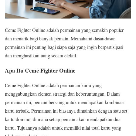
Ceme Fighter Online adalah permainan yang semakin populer
dan menarik bagi banyak pemain. Memahami dasar-dasar
permainan ini penting bagi siapa saja yang ingin berpartisipasi
dan menghasilkan uang secara efektif.
Apa Itu Ceme Fighter Online
Ceme Fighter Online adalah permainan kartu yang
menggabungkan elemen strategi dan keberuntungan. Dalam
permainan ini, pemain bersaing untuk mendapatkan kombinasi
kartu terbaik. Permainan ini biasanya dimainkan dengan satu set
kartu domino, di mana setiap pemain akan mendapatkan dua
kartu. Tujuannya adalah untuk memiliki nilai total kartu yang