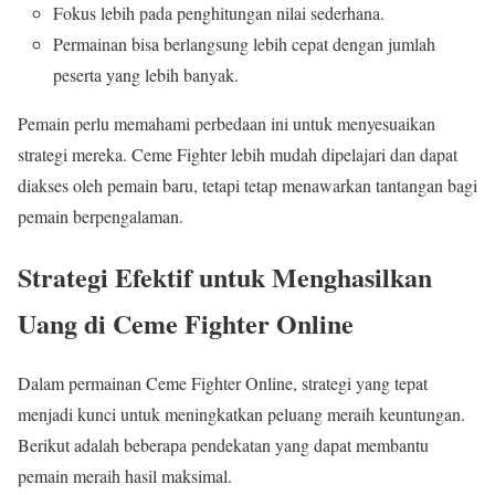
Fokus lebih pada penghitungan nilai sederhana.
Permainan bisa berlangsung lebih cepat dengan jumlah
peserta yang lebih banyak.
Pemain perlu memahami perbedaan ini untuk menyesuaikan
strategi mereka. Ceme Fighter lebih mudah dipelajari dan dapat
diakses oleh pemain baru, tetapi tetap menawarkan tantangan bagi
pemain berpengalaman.
Strategi Efektif untuk Menghasilkan
Uang di Ceme Fighter Online
Dalam permainan Ceme Fighter Online, strategi yang tepat
menjadi kunci untuk meningkatkan peluang meraih keuntungan.
Berikut adalah beberapa pendekatan yang dapat membantu
pemain meraih hasil maksimal.