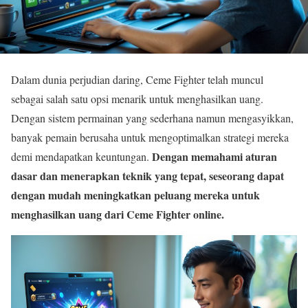
Dalam dunia perjudian daring, Ceme Fighter telah muncul
sebagai salah satu opsi menarik untuk menghasilkan uang.
Dengan sistem permainan yang sederhana namun mengasyikkan,
banyak pemain berusaha untuk mengoptimalkan strategi mereka
Dengan memahami aturan
demi mendapatkan keuntungan.
dasar dan menerapkan teknik yang tepat, seseorang dapat
dengan mudah meningkatkan peluang mereka untuk
menghasilkan uang dari Ceme Fighter online.