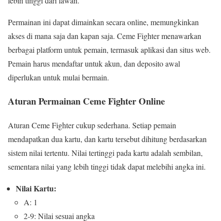
lebih tinggi dari lawan.
Permainan ini dapat dimainkan secara online, memungkinkan
akses di mana saja dan kapan saja. Ceme Fighter menawarkan
berbagai platform untuk pemain, termasuk aplikasi dan situs web.
Pemain harus mendaftar untuk akun, dan deposito awal
diperlukan untuk mulai bermain.
Aturan Permainan Ceme Fighter Online
Aturan Ceme Fighter cukup sederhana. Setiap pemain
mendapatkan dua kartu, dan kartu tersebut dihitung berdasarkan
sistem nilai tertentu. Nilai tertinggi pada kartu adalah sembilan,
sementara nilai yang lebih tinggi tidak dapat melebihi angka ini.
Nilai Kartu:
A: 1
2-9: Nilai sesuai angka