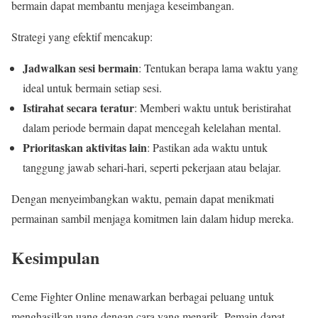
bermain dapat membantu menjaga keseimbangan.
Strategi yang efektif mencakup:
Jadwalkan sesi bermain
: Tentukan berapa lama waktu yang
ideal untuk bermain setiap sesi.
Istirahat secara teratur
: Memberi waktu untuk beristirahat
dalam periode bermain dapat mencegah kelelahan mental.
Prioritaskan aktivitas lain
: Pastikan ada waktu untuk
tanggung jawab sehari-hari, seperti pekerjaan atau belajar.
Dengan menyeimbangkan waktu, pemain dapat menikmati
permainan sambil menjaga komitmen lain dalam hidup mereka.
Kesimpulan
Ceme Fighter Online menawarkan berbagai peluang untuk
menghasilkan uang dengan cara yang menarik. Pemain dapat