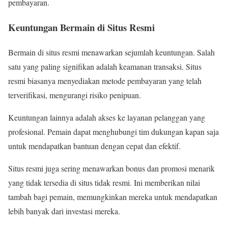
pembayaran.
Keuntungan Bermain di Situs Resmi
Bermain di situs resmi menawarkan sejumlah keuntungan. Salah
satu yang paling signifikan adalah keamanan transaksi. Situs
resmi biasanya menyediakan metode pembayaran yang telah
terverifikasi, mengurangi risiko penipuan.
Keuntungan lainnya adalah akses ke layanan pelanggan yang
profesional. Pemain dapat menghubungi tim dukungan kapan saja
untuk mendapatkan bantuan dengan cepat dan efektif.
Situs resmi juga sering menawarkan bonus dan promosi menarik
yang tidak tersedia di situs tidak resmi. Ini memberikan nilai
tambah bagi pemain, memungkinkan mereka untuk mendapatkan
lebih banyak dari investasi mereka.