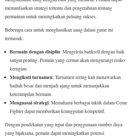
memanfaatkan strategi tertentu dan pengetahuan tentang
permainan untuk meningkatkan peluang sukses.
Beberapa cara untuk menghasilkan uang dalam game ini
termasuk:
Bermain dengan disiplin
: Mengelola bankroll dengan baik
sangat penting. Pemain yang cermat akan mengurangi risiko
kerugian.
Mengikuti turnamen
: Turnamen sering kali menawarkan
hadiah besar dan menjadi ajang untuk menunjukkan
keterampilan bermain.
Menguasai strategi
: Memahami berbagai taktik dalam Ceme
Fighter dapat memberikan keunggulan kompetitif.
Dengan pendekatan yang tepat dan penggunaan sumber daya
yang bijaksana, pemain dapat meningkatkan potensi