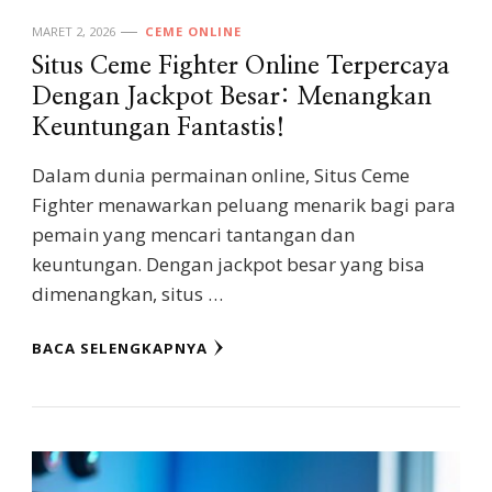
MARET 2, 2026
CEME ONLINE
Situs Ceme Fighter Online Terpercaya
Dengan Jackpot Besar: Menangkan
Keuntungan Fantastis!
Dalam dunia permainan online, Situs Ceme
Fighter menawarkan peluang menarik bagi para
pemain yang mencari tantangan dan
keuntungan. Dengan jackpot besar yang bisa
dimenangkan, situs …
BACA SELENGKAPNYA