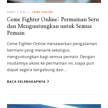
MARET 7, 2026
CEME ONLINE
Ceme Fighter Online: Permainan Seru
dan Menguntungkan untuk Semua
Pemain
Ceme Fighter Online menawarkan pengalaman
bermain yang menarik sekaligus
menguntungkan bagi semua pemain. Dengan
mudahnya akses ke permainan ini, siapa pun
dapat segera bergabung dan …
BACA SELENGKAPNYA