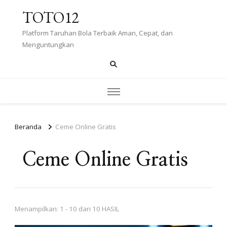
TOTO12
Platform Taruhan Bola Terbaik Aman, Cepat, dan
Menguntungkan
Beranda
Ceme Online Gratis
Ceme Online Gratis
Menampilkan: 1 - 10 dari 10 HASIL