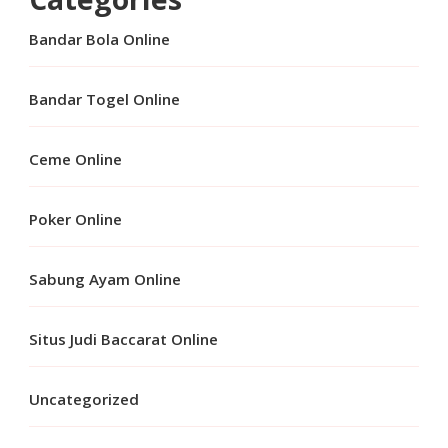
Bandar Bola Online
Bandar Togel Online
Ceme Online
Poker Online
Sabung Ayam Online
Situs Judi Baccarat Online
Uncategorized