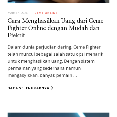
MARET 4, 2026
CEME ONLINE
Cara Menghasilkan Uang dari Ceme
Fighter Online dengan Mudah dan
Efektif
Dalam dunia perjudian daring, Ceme Fighter
telah muncul sebagai salah satu opsi menarik
untuk menghasilkan uang. Dengan sistem
permainan yang sederhana namun
mengasyikkan, banyak pemain …
BACA SELENGKAPNYA