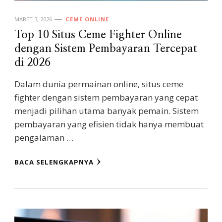
MARET 3, 2026
CEME ONLINE
Top 10 Situs Ceme Fighter Online
dengan Sistem Pembayaran Tercepat
di 2026
Dalam dunia permainan online, situs ceme
fighter dengan sistem pembayaran yang cepat
menjadi pilihan utama banyak pemain. Sistem
pembayaran yang efisien tidak hanya membuat
pengalaman …
BACA SELENGKAPNYA