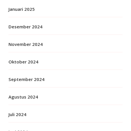
Januari 2025
Desember 2024
November 2024
Oktober 2024
September 2024
Agustus 2024
Juli 2024