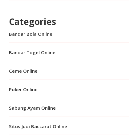
Categories
Bandar Bola Online
Bandar Togel Online
Ceme Online
Poker Online
Sabung Ayam Online
Situs Judi Baccarat Online