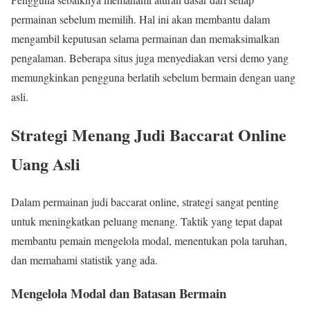
permainan sebelum memilih. Hal ini akan membantu dalam
mengambil keputusan selama permainan dan memaksimalkan
pengalaman. Beberapa situs juga menyediakan versi demo yang
memungkinkan pengguna berlatih sebelum bermain dengan uang
asli.
Strategi Menang Judi Baccarat Online
Uang Asli
Dalam permainan judi baccarat online, strategi sangat penting
untuk meningkatkan peluang menang. Taktik yang tepat dapat
membantu pemain mengelola modal, menentukan pola taruhan,
dan memahami statistik yang ada.
Mengelola Modal dan Batasan Bermain