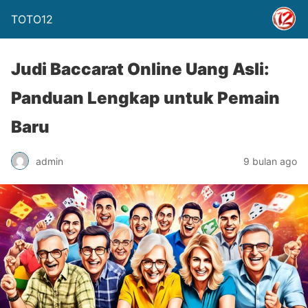
TOTO12
Judi Baccarat Online Uang Asli:
Panduan Lengkap untuk Pemain
Baru
admin
9 bulan ago