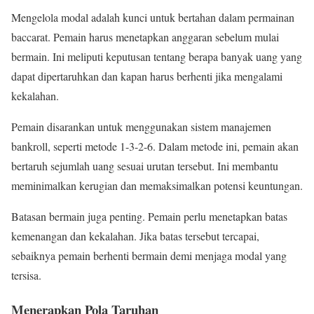
Mengelola modal adalah kunci untuk bertahan dalam permainan
baccarat. Pemain harus menetapkan anggaran sebelum mulai
bermain. Ini meliputi keputusan tentang berapa banyak uang yang
dapat dipertaruhkan dan kapan harus berhenti jika mengalami
kekalahan.
Pemain disarankan untuk menggunakan sistem manajemen
bankroll, seperti metode 1-3-2-6. Dalam metode ini, pemain akan
bertaruh sejumlah uang sesuai urutan tersebut. Ini membantu
meminimalkan kerugian dan memaksimalkan potensi keuntungan.
Batasan bermain juga penting. Pemain perlu menetapkan batas
kemenangan dan kekalahan. Jika batas tersebut tercapai,
sebaiknya pemain berhenti bermain demi menjaga modal yang
tersisa.
Menerapkan Pola Taruhan