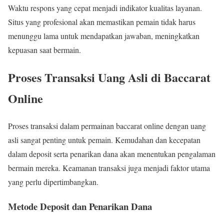
Waktu respons yang cepat menjadi indikator kualitas layanan.
Situs yang profesional akan memastikan pemain tidak harus
menunggu lama untuk mendapatkan jawaban, meningkatkan
kepuasan saat bermain.
Proses Transaksi Uang Asli di Baccarat
Online
Proses transaksi dalam permainan baccarat online dengan uang
asli sangat penting untuk pemain. Kemudahan dan kecepatan
dalam deposit serta penarikan dana akan menentukan pengalaman
bermain mereka. Keamanan transaksi juga menjadi faktor utama
yang perlu dipertimbangkan.
Metode Deposit dan Penarikan Dana