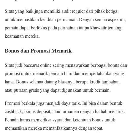
Situs yang baik juga memiliki audit reguler dari pihak ketiga
untuk memastikan keadilan permainan. Dengan semua aspek ini,
pemain dapat berfokus pada permainan tanpa khawatir tentang
keamanan mereka.
Bonus dan Promosi Menarik
Situs judi baccarat online sering menawarkan berbagai bonus dan
promosi untuk menarik pemain baru dan mempertahankan yang
lama. Bonus selamat datang biasanya berupa kredit tambahan
atau putaran gratis yang dapat digunakan untuk bermain.
Promosi berkala juga menjadi daya tarik. Ini bisa dalam bentuk
cashback, bonus deposit, atau turnamen dengan hadiah menarik.
Pemain harus memeriksa syarat dan ketentuan bonus untuk
memastikan mereka memanfaatkannya dengan tepat.