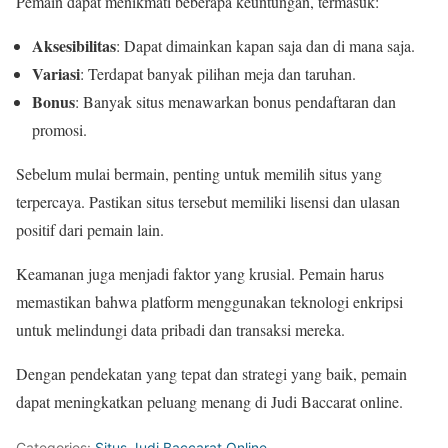
Pemain dapat menikmati beberapa keuntungan, termasuk:
Aksesibilitas
: Dapat dimainkan kapan saja dan di mana saja.
Variasi
: Terdapat banyak pilihan meja dan taruhan.
Bonus
: Banyak situs menawarkan bonus pendaftaran dan
promosi.
Sebelum mulai bermain, penting untuk memilih situs yang
terpercaya. Pastikan situs tersebut memiliki lisensi dan ulasan
positif dari pemain lain.
Keamanan juga menjadi faktor yang krusial. Pemain harus
memastikan bahwa platform menggunakan teknologi enkripsi
untuk melindungi data pribadi dan transaksi mereka.
Dengan pendekatan yang tepat dan strategi yang baik, pemain
dapat meningkatkan peluang menang di Judi Baccarat online.
Categories:
Situs Judi Baccarat Online