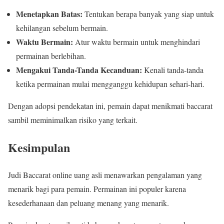
Menetapkan Batas:
Tentukan berapa banyak yang siap untuk
kehilangan sebelum bermain.
Waktu Bermain:
Atur waktu bermain untuk menghindari
permainan berlebihan.
Mengakui Tanda-Tanda Kecanduan:
Kenali tanda-tanda
ketika permainan mulai mengganggu kehidupan sehari-hari.
Dengan adopsi pendekatan ini, pemain dapat menikmati baccarat
sambil meminimalkan risiko yang terkait.
Kesimpulan
Judi Baccarat online uang asli menawarkan pengalaman yang
menarik bagi para pemain. Permainan ini populer karena
kesederhanaan dan peluang menang yang menarik.