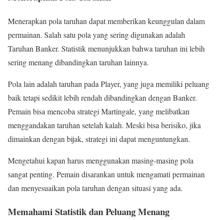
Menerapkan pola taruhan dapat memberikan keunggulan dalam
permainan. Salah satu pola yang sering digunakan adalah
Taruhan Banker. Statistik menunjukkan bahwa taruhan ini lebih
sering menang dibandingkan taruhan lainnya.
Pola lain adalah taruhan pada Player, yang juga memiliki peluang
baik tetapi sedikit lebih rendah dibandingkan dengan Banker.
Pemain bisa mencoba strategi Martingale, yang melibatkan
menggandakan taruhan setelah kalah. Meski bisa berisiko, jika
dimainkan dengan bijak, strategi ini dapat menguntungkan.
Mengetahui kapan harus menggunakan masing-masing pola
sangat penting. Pemain disarankan untuk mengamati permainan
dan menyesuaikan pola taruhan dengan situasi yang ada.
Memahami Statistik dan Peluang Menang