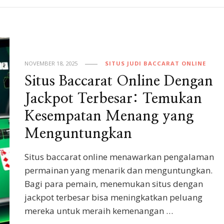
NOVEMBER 18, 2025
SITUS JUDI BACCARAT ONLINE
Situs Baccarat Online Dengan
Jackpot Terbesar: Temukan
Kesempatan Menang yang
Menguntungkan
Situs baccarat online menawarkan pengalaman
permainan yang menarik dan menguntungkan.
Bagi para pemain, menemukan situs dengan
jackpot terbesar bisa meningkatkan peluang
mereka untuk meraih kemenangan …