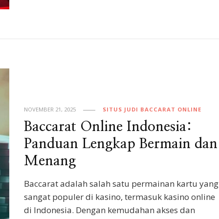
NOVEMBER 21, 2025
SITUS JUDI BACCARAT ONLINE
Baccarat Online Indonesia:
Panduan Lengkap Bermain dan
Menang
Baccarat adalah salah satu permainan kartu yang
sangat populer di kasino, termasuk kasino online
di Indonesia. Dengan kemudahan akses dan