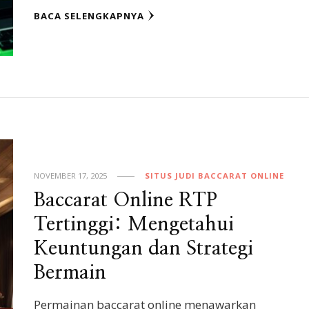
BACA SELENGKAPNYA
NOVEMBER 17, 2025
SITUS JUDI BACCARAT ONLINE
Baccarat Online RTP
Tertinggi: Mengetahui
Keuntungan dan Strategi
Bermain
Permainan baccarat online menawarkan