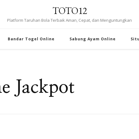
TOTO12
Platform Taruhan Bola Terbaik Aman, Cepat, dan Menguntungkan
Bandar Togel Online
Sabung Ayam Online
Sit
ne Jackpot