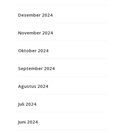
Desember 2024
November 2024
Oktober 2024
September 2024
Agustus 2024
Juli 2024
Juni 2024