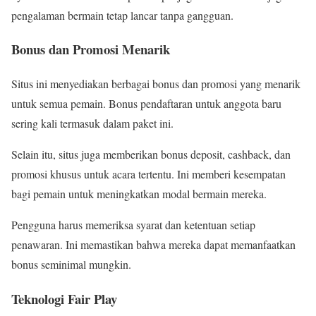
pengalaman bermain tetap lancar tanpa gangguan.
Bonus dan Promosi Menarik
Situs ini menyediakan berbagai bonus dan promosi yang menarik
untuk semua pemain. Bonus pendaftaran untuk anggota baru
sering kali termasuk dalam paket ini.
Selain itu, situs juga memberikan bonus deposit, cashback, dan
promosi khusus untuk acara tertentu. Ini memberi kesempatan
bagi pemain untuk meningkatkan modal bermain mereka.
Pengguna harus memeriksa syarat dan ketentuan setiap
penawaran. Ini memastikan bahwa mereka dapat memanfaatkan
bonus seminimal mungkin.
Teknologi Fair Play