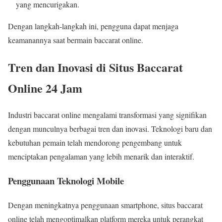
yang mencurigakan.
Dengan langkah-langkah ini, pengguna dapat menjaga
keamanannya saat bermain baccarat online.
Tren dan Inovasi di Situs Baccarat
Online 24 Jam
Industri baccarat online mengalami transformasi yang signifikan
dengan munculnya berbagai tren dan inovasi. Teknologi baru dan
kebutuhan pemain telah mendorong pengembang untuk
menciptakan pengalaman yang lebih menarik dan interaktif.
Penggunaan Teknologi Mobile
Dengan meningkatnya penggunaan smartphone, situs baccarat
online telah mengoptimalkan platform mereka untuk perangkat