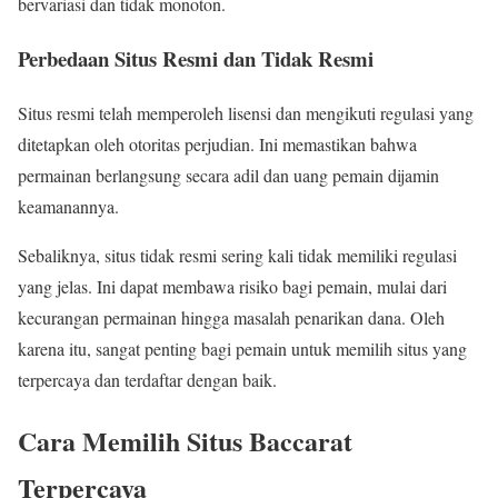
bervariasi dan tidak monoton.
Perbedaan Situs Resmi dan Tidak Resmi
Situs resmi telah memperoleh lisensi dan mengikuti regulasi yang
ditetapkan oleh otoritas perjudian. Ini memastikan bahwa
permainan berlangsung secara adil dan uang pemain dijamin
keamanannya.
Sebaliknya, situs tidak resmi sering kali tidak memiliki regulasi
yang jelas. Ini dapat membawa risiko bagi pemain, mulai dari
kecurangan permainan hingga masalah penarikan dana. Oleh
karena itu, sangat penting bagi pemain untuk memilih situs yang
terpercaya dan terdaftar dengan baik.
Cara Memilih Situs Baccarat
Terpercaya