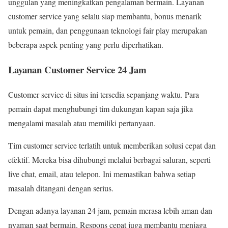
unggulan yang meningkatkan pengalaman bermain. Layanan
customer service yang selalu siap membantu, bonus menarik
untuk pemain, dan penggunaan teknologi fair play merupakan
beberapa aspek penting yang perlu diperhatikan.
Layanan Customer Service 24 Jam
Customer service di situs ini tersedia sepanjang waktu. Para
pemain dapat menghubungi tim dukungan kapan saja jika
mengalami masalah atau memiliki pertanyaan.
Tim customer service terlatih untuk memberikan solusi cepat dan
efektif. Mereka bisa dihubungi melalui berbagai saluran, seperti
live chat, email, atau telepon. Ini memastikan bahwa setiap
masalah ditangani dengan serius.
Dengan adanya layanan 24 jam, pemain merasa lebih aman dan
nyaman saat bermain. Respons cepat juga membantu menjaga