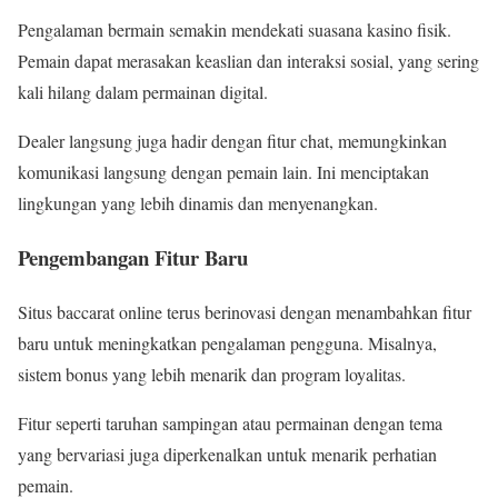
Pengalaman bermain semakin mendekati suasana kasino fisik.
Pemain dapat merasakan keaslian dan interaksi sosial, yang sering
kali hilang dalam permainan digital.
Dealer langsung juga hadir dengan fitur chat, memungkinkan
komunikasi langsung dengan pemain lain. Ini menciptakan
lingkungan yang lebih dinamis dan menyenangkan.
Pengembangan Fitur Baru
Situs baccarat online terus berinovasi dengan menambahkan fitur
baru untuk meningkatkan pengalaman pengguna. Misalnya,
sistem bonus yang lebih menarik dan program loyalitas.
Fitur seperti taruhan sampingan atau permainan dengan tema
yang bervariasi juga diperkenalkan untuk menarik perhatian
pemain.