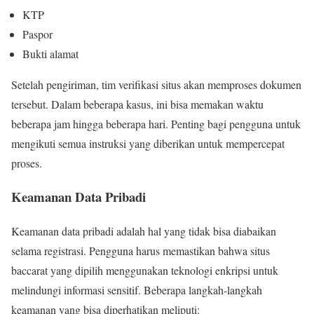
KTP
Paspor
Bukti alamat
Setelah pengiriman, tim verifikasi situs akan memproses dokumen
tersebut. Dalam beberapa kasus, ini bisa memakan waktu
beberapa jam hingga beberapa hari. Penting bagi pengguna untuk
mengikuti semua instruksi yang diberikan untuk mempercepat
proses.
Keamanan Data Pribadi
Keamanan data pribadi adalah hal yang tidak bisa diabaikan
selama registrasi. Pengguna harus memastikan bahwa situs
baccarat yang dipilih menggunakan teknologi enkripsi untuk
melindungi informasi sensitif. Beberapa langkah-langkah
keamanan yang bisa diperhatikan meliputi: