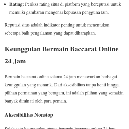
Rating:
Periksa rating situs di platform yang bereputasi untuk
memiliki gambaran mengenai kepuasan pengguna lain.
Reputasi situs adalah indikator penting untuk menentukan
seberapa baik pengalaman yang dapat diharapkan.
Keunggulan Bermain Baccarat Online
24 Jam
Bermain baccarat online selama 24 jam menawarkan berbagai
keunggulan yang menarik. Dari aksesibilitas tanpa henti hingga
pilihan permainan yang beragam, ini adalah pilihan yang semakin
banyak diminati oleh para pemain.
Aksesibilitas Nonstop
Salah satu keunggulan utama bermain baccarat online 24 jam