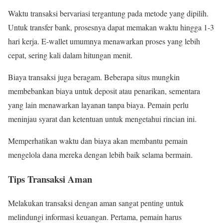
Waktu transaksi bervariasi tergantung pada metode yang dipilih.
Untuk transfer bank, prosesnya dapat memakan waktu hingga 1-3
hari kerja. E-wallet umumnya menawarkan proses yang lebih
cepat, sering kali dalam hitungan menit.
Biaya transaksi juga beragam. Beberapa situs mungkin
membebankan biaya untuk deposit atau penarikan, sementara
yang lain menawarkan layanan tanpa biaya. Pemain perlu
meninjau syarat dan ketentuan untuk mengetahui rincian ini.
Memperhatikan waktu dan biaya akan membantu pemain
mengelola dana mereka dengan lebih baik selama bermain.
Tips Transaksi Aman
Melakukan transaksi dengan aman sangat penting untuk
melindungi informasi keuangan. Pertama, pemain harus