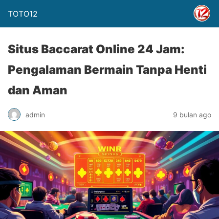
TOTO12
Situs Baccarat Online 24 Jam:
Pengalaman Bermain Tanpa Henti
dan Aman
admin
9 bulan ago