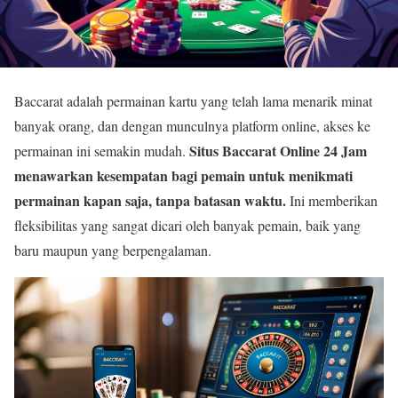
Baccarat adalah permainan kartu yang telah lama menarik minat
banyak orang, dan dengan munculnya platform online, akses ke
Situs Baccarat Online 24 Jam
permainan ini semakin mudah.
menawarkan kesempatan bagi pemain untuk menikmati
permainan kapan saja, tanpa batasan waktu.
Ini memberikan
fleksibilitas yang sangat dicari oleh banyak pemain, baik yang
baru maupun yang berpengalaman.