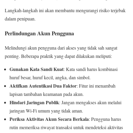
Langkah-langkah ini akan membantu mengurangi risiko terjebak
dalam penipuan.
Perlindungan Akun Pengguna
Melindungi akun pengguna dari akses yang tidak sah sangat
penting. Beberapa praktik yang dapat dilakukan meliputi:
Gunakan Kata Sandi Kuat
: Kata sandi harus kombinasi
huruf besar, huruf kecil, angka, dan simbol.
Aktifkan Autentikasi Dua Faktor
: Fitur ini menambah
lapisan tambahan keamanan pada akun.
Hindari Jaringan Publik
: Jangan mengakses akun melalui
jaringan Wi-Fi umum yang tidak aman.
Periksa Aktivitas Akun Secara Berkala
: Pengguna harus
rutin memeriksa riwayat transaksi untuk mendeteksi aktivitas