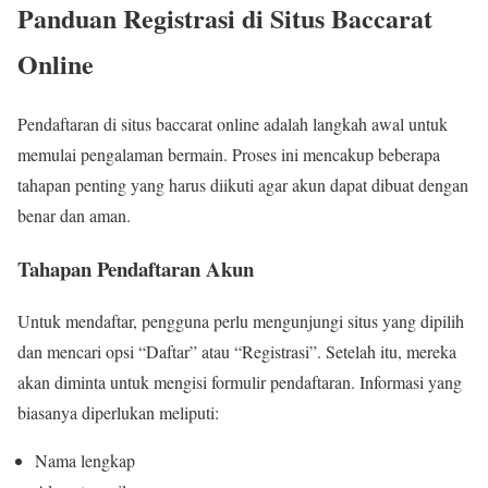
Panduan Registrasi di Situs Baccarat
Online
Pendaftaran di situs baccarat online adalah langkah awal untuk
memulai pengalaman bermain. Proses ini mencakup beberapa
tahapan penting yang harus diikuti agar akun dapat dibuat dengan
benar dan aman.
Tahapan Pendaftaran Akun
Untuk mendaftar, pengguna perlu mengunjungi situs yang dipilih
dan mencari opsi “Daftar” atau “Registrasi”. Setelah itu, mereka
akan diminta untuk mengisi formulir pendaftaran. Informasi yang
biasanya diperlukan meliputi:
Nama lengkap