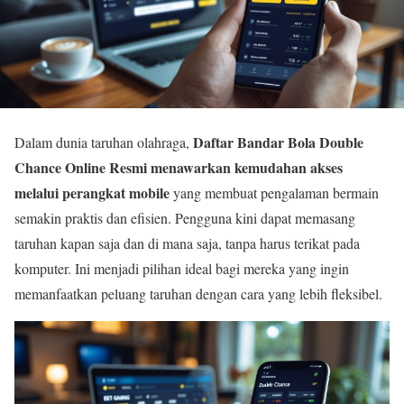
Daftar Bandar Bola Double
Dalam dunia taruhan olahraga,
Chance Online Resmi menawarkan kemudahan akses
melalui perangkat mobile
yang membuat pengalaman bermain
semakin praktis dan efisien. Pengguna kini dapat memasang
taruhan kapan saja dan di mana saja, tanpa harus terikat pada
komputer. Ini menjadi pilihan ideal bagi mereka yang ingin
memanfaatkan peluang taruhan dengan cara yang lebih fleksibel.