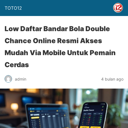
TOTO12
Low Daftar Bandar Bola Double
Chance Online Resmi Akses
Mudah Via Mobile Untuk Pemain
Cerdas
admin
4 bulan ago