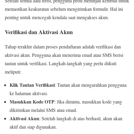
Setelah semua data terisi, pengguna perlu meninjau kembali untuk
memastikan keakuratan sebelum mengirimkan formulir. Hal ini
penting untuk mencegah kendala saat mengakses akun.
Verifikasi dan Aktivasi Akun
Tahap terakhir dalam proses pendaftaran adalah verifikasi dan
aktivasi akun. Pengguna akan menerima email atau SMS berisi
tautan untuk verifikasi. Langkah-langkah yang perlu diikuti
meliputi:
Klik Tautan Verifikasi
: Tautan akan mengarahkan pengguna
ke halaman aktivasi.
Masukkan Kode OTP
: Jika diminta, masukkan kode yang
dikirimkan melalui SMS atau email.
Aktivasi Akun
: Setelah langkah di atas berhasil, akun akan
aktif dan siap digunakan.