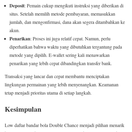
Deposit
: Pemain cukup mengikuti instruksi yang diberikan di
situs. Setelah memilih metode pembayaran, memasukkan
jumlah, dan mengonfirmasi, dana akan segera ditambahkan ke
akun.
Penarikan
: Proses ini juga relatif cepat. Namun, perlu
diperhatikan bahwa waktu yang dibutuhkan tergantung pada
metode yang dipilih. E-wallet sering kali menawarkan
penarikan yang lebih cepat dibandingkan transfer bank.
Transaksi yang lancar dan cepat membantu menciptakan
lingkungan permainan yang lebih menyenangkan. Keamanan
tetap menjadi prioritas utama di setiap langkah.
Kesimpulan
Low daftar bandar bola Double Chance menjadi pilihan menarik