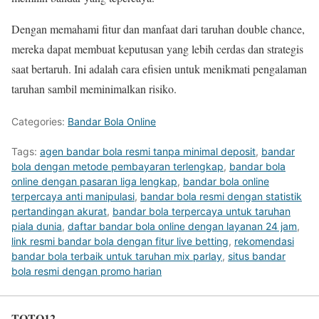
Dengan memahami fitur dan manfaat dari taruhan double chance,
mereka dapat membuat keputusan yang lebih cerdas dan strategis
saat bertaruh. Ini adalah cara efisien untuk menikmati pengalaman
taruhan sambil meminimalkan risiko.
Categories:
Bandar Bola Online
Tags:
agen bandar bola resmi tanpa minimal deposit
,
bandar
bola dengan metode pembayaran terlengkap
,
bandar bola
online dengan pasaran liga lengkap
,
bandar bola online
terpercaya anti manipulasi
,
bandar bola resmi dengan statistik
pertandingan akurat
,
bandar bola terpercaya untuk taruhan
piala dunia
,
daftar bandar bola online dengan layanan 24 jam
,
link resmi bandar bola dengan fitur live betting
,
rekomendasi
bandar bola terbaik untuk taruhan mix parlay
,
situs bandar
bola resmi dengan promo harian
TOTO12