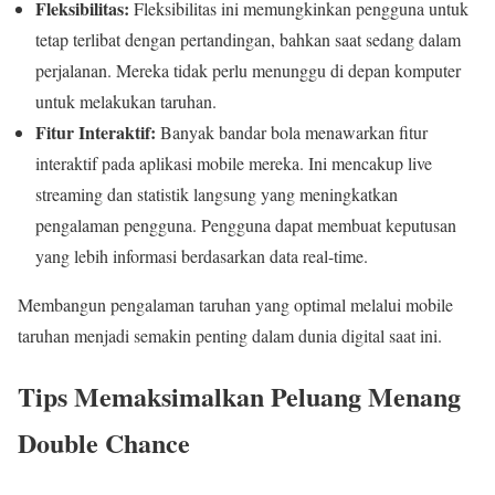
Fleksibilitas:
Fleksibilitas ini memungkinkan pengguna untuk
tetap terlibat dengan pertandingan, bahkan saat sedang dalam
perjalanan. Mereka tidak perlu menunggu di depan komputer
untuk melakukan taruhan.
Fitur Interaktif:
Banyak bandar bola menawarkan fitur
interaktif pada aplikasi mobile mereka. Ini mencakup live
streaming dan statistik langsung yang meningkatkan
pengalaman pengguna. Pengguna dapat membuat keputusan
yang lebih informasi berdasarkan data real-time.
Membangun pengalaman taruhan yang optimal melalui mobile
taruhan menjadi semakin penting dalam dunia digital saat ini.
Tips Memaksimalkan Peluang Menang
Double Chance