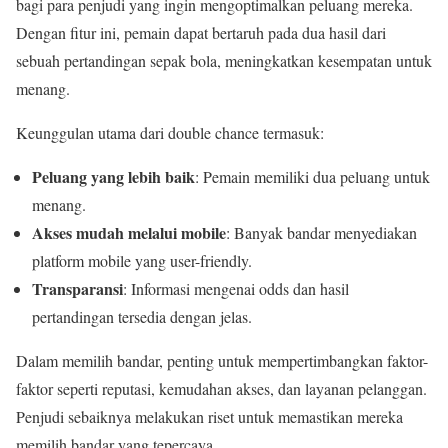
bagi para penjudi yang ingin mengoptimalkan peluang mereka.
Dengan fitur ini, pemain dapat bertaruh pada dua hasil dari
sebuah pertandingan sepak bola, meningkatkan kesempatan untuk
menang.
Keunggulan utama dari double chance termasuk:
Peluang yang lebih baik
: Pemain memiliki dua peluang untuk
menang.
Akses mudah melalui mobile
: Banyak bandar menyediakan
platform mobile yang user-friendly.
Transparansi
: Informasi mengenai odds dan hasil
pertandingan tersedia dengan jelas.
Dalam memilih bandar, penting untuk mempertimbangkan faktor-
faktor seperti reputasi, kemudahan akses, dan layanan pelanggan.
Penjudi sebaiknya melakukan riset untuk memastikan mereka
memilih bandar yang tepercaya.