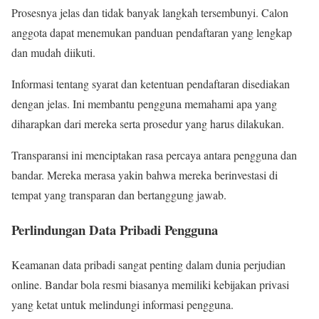
Prosesnya jelas dan tidak banyak langkah tersembunyi. Calon
anggota dapat menemukan panduan pendaftaran yang lengkap
dan mudah diikuti.
Informasi tentang syarat dan ketentuan pendaftaran disediakan
dengan jelas. Ini membantu pengguna memahami apa yang
diharapkan dari mereka serta prosedur yang harus dilakukan.
Transparansi ini menciptakan rasa percaya antara pengguna dan
bandar. Mereka merasa yakin bahwa mereka berinvestasi di
tempat yang transparan dan bertanggung jawab.
Perlindungan Data Pribadi Pengguna
Keamanan data pribadi sangat penting dalam dunia perjudian
online. Bandar bola resmi biasanya memiliki kebijakan privasi
yang ketat untuk melindungi informasi pengguna.