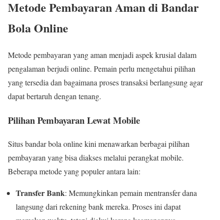
Metode Pembayaran Aman di Bandar
Bola Online
Metode pembayaran yang aman menjadi aspek krusial dalam
pengalaman berjudi online. Pemain perlu mengetahui pilihan
yang tersedia dan bagaimana proses transaksi berlangsung agar
dapat bertaruh dengan tenang.
Pilihan Pembayaran Lewat Mobile
Situs bandar bola online kini menawarkan berbagai pilihan
pembayaran yang bisa diakses melalui perangkat mobile.
Beberapa metode yang populer antara lain:
Transfer Bank
: Memungkinkan pemain mentransfer dana
langsung dari rekening bank mereka. Proses ini dapat