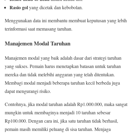
Rasio gol
yang dicetak dan kebobolan.
Menggunakan data ini membantu membuat keputusan yang lebih
terinformasi saat memasang taruhan.
Manajemen Modal Taruhan
Manajemen modal yang baik adalah dasar dari strategi taruhan
yang sukses. Pemain harus menetapkan batasan untuk taruhan
mereka dan tidak melebihi anggaran yang telah ditentukan.
Membagi modal menjadi beberapa taruhan kecil berbeda juga
dapat mengurangi risiko.
Contohnya, jika modal taruhan adalah Rp1.000.000, maka sangat
mungkin untuk membaginya menjadi 10 taruhan sebesar
Rp100.000. Dengan cara ini, jika satu taruhan tidak berhasil,
pemain masih memiliki peluang di sisa taruhan. Menjaga